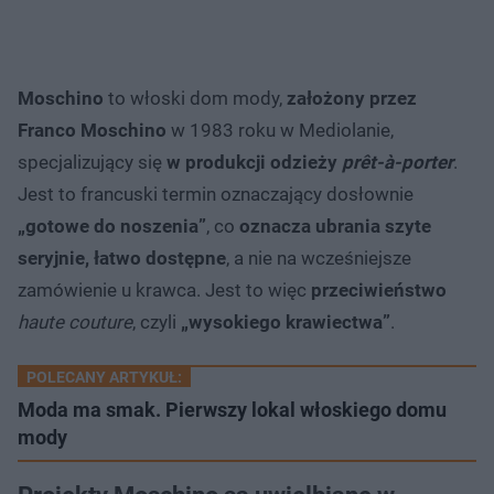
Moschino
to włoski dom mody,
założony przez
Franco Moschino
w 1983 roku w Mediolanie,
specjalizujący się
w produkcji odzieży
prêt-à-porter
.
Jest to francuski termin oznaczający dosłownie
„gotowe do noszenia”
, co
oznacza ubrania szyte
seryjnie, łatwo dostępne
, a nie na wcześniejsze
zamówienie u krawca. Jest to więc
przeciwieństwo
haute couture
, czyli
„wysokiego krawiectwa”
.
POLECANY ARTYKUŁ:
Moda ma smak. Pierwszy lokal włoskiego domu
mody