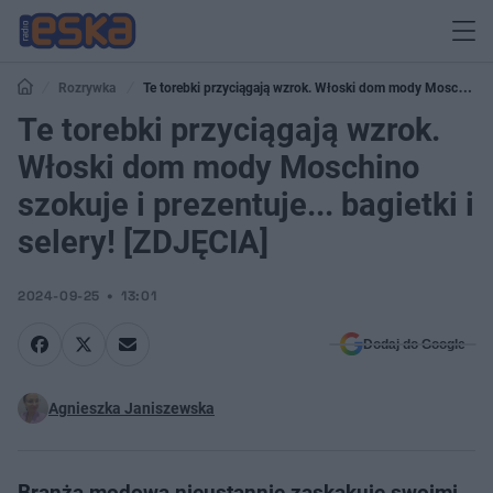
Rozrywka
Te torebki przyciągają wzrok. Włoski dom mody Moschino
szokuje i prezentuje... bagietki i selery! [ZDJĘCIA]
Te torebki przyciągają wzrok.
Włoski dom mody Moschino
szokuje i prezentuje... bagietki i
selery! [ZDJĘCIA]
2024-09-25
13:01
Dodaj do Google
Agnieszka Janiszewska
Branża modowa nieustannie zaskakuje swoimi