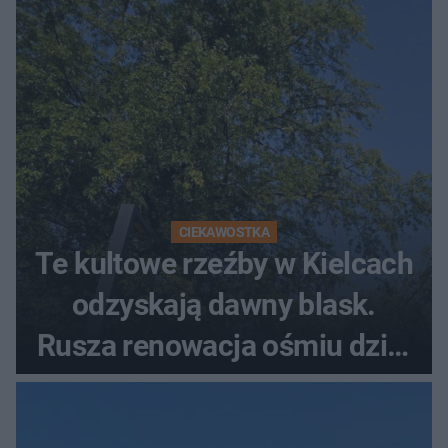
CIEKAWOSTKA
Te kultowe rzeźby w Kielcach
odzyskają dawny blask.
Rusza renowacja ośmiu dzieł
z lat 70.