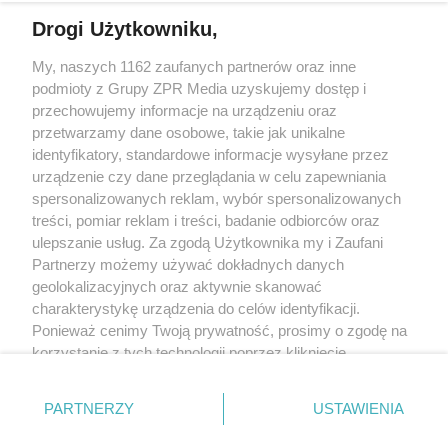
Drogi Użytkowniku,
My, naszych 1162 zaufanych partnerów oraz inne
Żaden utwór zamieszczony w serwisie nie może być powielany i
podmioty z Grupy ZPR Media uzyskujemy dostęp i
rozpowszechniany lub dalej rozpowszechniany w jakikolwiek sposób (w
tym także elektroniczny lub mechaniczny) na jakimkolwiek polu
przechowujemy informacje na urządzeniu oraz
eksploatacji w jakiejkolwiek formie, włącznie z umieszczaniem w Internecie
przetwarzamy dane osobowe, takie jak unikalne
bez pisemnej zgody właściciela praw. Jakiekolwiek użycie lub
identyfikatory, standardowe informacje wysyłane przez
wykorzystanie utworów w całości lub w części z naruszeniem prawa, tzn.
bez właściwej zgody, jest zabronione pod groźbą kary i może być ścigane
urządzenie czy dane przeglądania w celu zapewniania
prawnie.
spersonalizowanych reklam, wybór spersonalizowanych
treści, pomiar reklam i treści, badanie odbiorców oraz
ulepszanie usług. Za zgodą Użytkownika my i Zaufani
Partnerzy możemy używać dokładnych danych
geolokalizacyjnych oraz aktywnie skanować
charakterystykę urządzenia do celów identyfikacji.
Ponieważ cenimy Twoją prywatność, prosimy o zgodę na
O nas
korzystanie z tych technologii poprzez kliknięcie
Informacje prawne
„Akceptuję”. Zgoda jest dobrowolna i zawsze możesz ją
zmienić/wycofać klikając przycisk ustawień prywatności
Nasze serwisy
PARTNERZY
USTAWIENIA
znajdujący się w lewym dolnym rogu strony
. Niektóre
rodzaje przetwarzania danych nie wymagają zgody
© 2026 Grupa ZPR Media