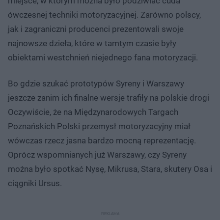
miejsce, w którym można było podziwiać cuda
ówczesnej techniki motoryzacyjnej. Zarówno polscy,
jak i zagraniczni producenci prezentowali swoje
najnowsze dzieła, które w tamtym czasie były
obiektami westchnień niejednego fana motoryzacji.
Bo gdzie szukać prototypów Syreny i Warszawy
jeszcze zanim ich finalne wersje trafiły na polskie drogi
Oczywiście, że na Międzynarodowych Targach
Poznańskich Polski przemysł motoryzacyjny miał
wówczas rzecz jasna bardzo mocną reprezentację.
Oprócz wspomnianych już Warszawy, czy Syreny
można było spotkać Nysę, Mikrusa, Stara, skutery Osa i
ciągniki Ursus.