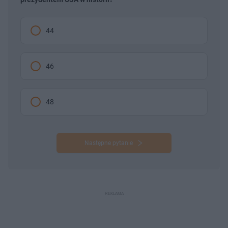
44
46
48
Następne pytanie