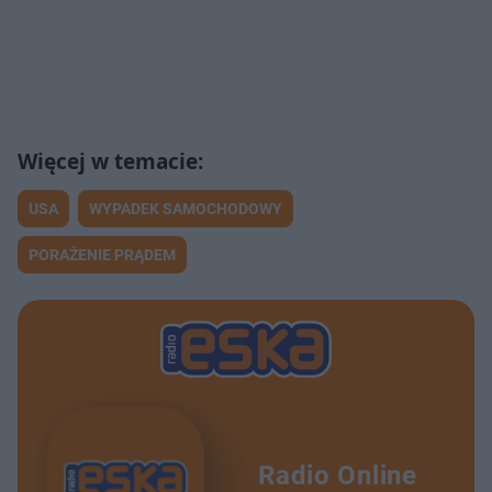
USA
WYPADEK SAMOCHODOWY
PORAŻENIE PRĄDEM
Radio Online