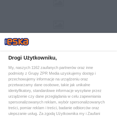
Drogi Użytkowniku,
My, naszych 1162 zaufanych partnerów oraz inne
Żaden utwór zamieszczony w serwisie nie może być powielany i
podmioty z Grupy ZPR Media uzyskujemy dostęp i
rozpowszechniany lub dalej rozpowszechniany w jakikolwiek sposób (w
tym także elektroniczny lub mechaniczny) na jakimkolwiek polu
przechowujemy informacje na urządzeniu oraz
eksploatacji w jakiejkolwiek formie, włącznie z umieszczaniem w Internecie
przetwarzamy dane osobowe, takie jak unikalne
bez pisemnej zgody właściciela praw. Jakiekolwiek użycie lub
wykorzystanie utworów w całości lub w części z naruszeniem prawa, tzn.
identyfikatory, standardowe informacje wysyłane przez
bez właściwej zgody, jest zabronione pod groźbą kary i może być ścigane
urządzenie czy dane przeglądania w celu zapewniania
prawnie.
spersonalizowanych reklam, wybór spersonalizowanych
treści, pomiar reklam i treści, badanie odbiorców oraz
ulepszanie usług. Za zgodą Użytkownika my i Zaufani