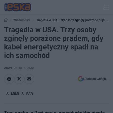
Wiadomości
Tragedia w USA. Trzy osoby zginęły porażone prądem,
gdy kabel energetyczny spadł na ich samochód
Tragedia w USA. Trzy osoby
zginęły porażone prądem, gdy
kabel energetyczny spadł na
ich samochód
2024-01-18
9:02
Dodaj do Google
MiMi
PAP.
Trzy osoby w Portland w amerykańskim stanie