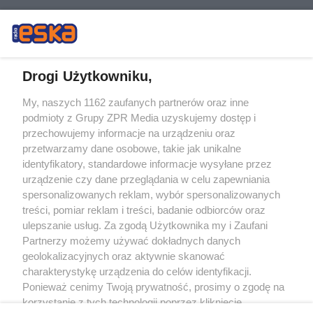
Drogi Użytkowniku,
My, naszych 1162 zaufanych partnerów oraz inne
Żaden utwór zamieszczony w serwisie nie może być powielany i
podmioty z Grupy ZPR Media uzyskujemy dostęp i
rozpowszechniany lub dalej rozpowszechniany w jakikolwiek sposób (w
tym także elektroniczny lub mechaniczny) na jakimkolwiek polu
przechowujemy informacje na urządzeniu oraz
eksploatacji w jakiejkolwiek formie, włącznie z umieszczaniem w Internecie
przetwarzamy dane osobowe, takie jak unikalne
bez pisemnej zgody właściciela praw. Jakiekolwiek użycie lub
wykorzystanie utworów w całości lub w części z naruszeniem prawa, tzn.
identyfikatory, standardowe informacje wysyłane przez
bez właściwej zgody, jest zabronione pod groźbą kary i może być ścigane
urządzenie czy dane przeglądania w celu zapewniania
prawnie.
spersonalizowanych reklam, wybór spersonalizowanych
treści, pomiar reklam i treści, badanie odbiorców oraz
ulepszanie usług. Za zgodą Użytkownika my i Zaufani
Partnerzy możemy używać dokładnych danych
geolokalizacyjnych oraz aktywnie skanować
charakterystykę urządzenia do celów identyfikacji.
O nas
Ponieważ cenimy Twoją prywatność, prosimy o zgodę na
korzystanie z tych technologii poprzez kliknięcie
Informacje prawne