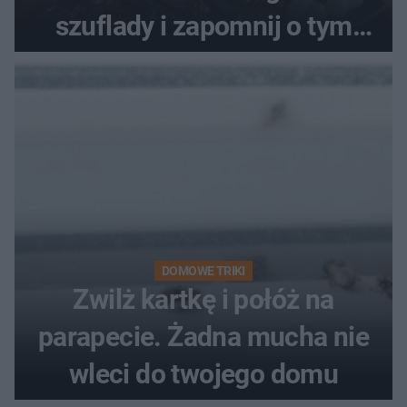
szuflady i zapomnij o tym
problemie. Sposób na
pociemniałą biżuterię
DOMOWE TRIKI
Zwilż kartkę i połóż na
parapecie. Żadna mucha nie
wleci do twojego domu