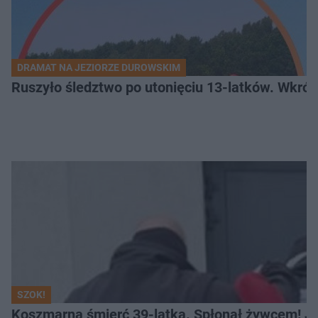
DRAMAT NA JEZIORZE DUROWSKIM
Ruszyło śledztwo po utonięciu 13-latków. Wkró
SZOK!
Koszmarna śmierć 39-latka. Spłonął żywcem! Je