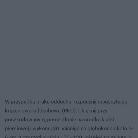
W przypadku braku oddechu rozpocznij resuscytację
krążeniowo-oddechową (RKO). Uklęknij przy
poszkodowanym, połóż dłonie na środku klatki
piersiowej i wykonuj 30 uciśnięć na głębokość około 5-
6 cm, z częstotliwością 100–120 uciśnięć na minutę, a