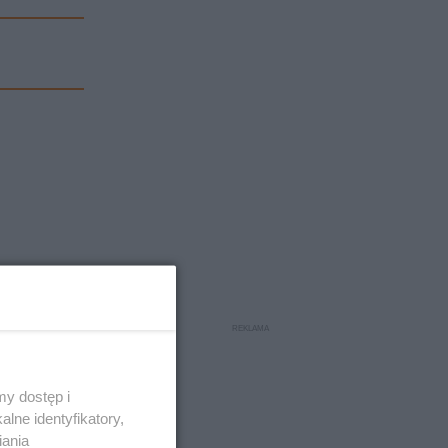
y dostęp i
lne identyfikatory,
iania