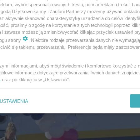
klam, wybór spersonalizowanych treści, pomiar reklam i treści, bad
 zgodą Użytkownika my i Zaufani Partnerzy możemy używać dokład
az aktywnie skanować charakterystykę urządzenia do celów identyfi
ść, prosimy o zgodę na korzystanie z tych technologii poprzez klikn
a i zawsze możesz ją zmienić/wycofać klikając przycisk ustawień pr
ogu strony
. Niektóre rodzaje przetwarzania danych nie wymagaj
iwić się takiemu przetwarzaniu. Preferencje będą miały zastosowanie
szymi informacjami, abyś mógł świadomie i komfortowo korzystać z
gółowe informacje dotyczące przetwarzania Twoich danych znajdzi
s
oraz po kliknięciu w „Ustawienia”.
USTAWIENIA