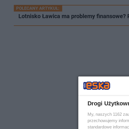
POLECANY ARTYKUŁ:
Lotnisko Ławica ma problemy finansowe? 
Drogi Użytkow
My, naszych 1162 zau
przechowujemy informa
standardowe informac