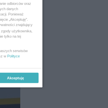
anie odbiorców oraz
nych danych
kacji. Ponieważ
ięcie „Akceptuję”.
ywatności znajdujący
ą zgody użytkownika,
 tylko na tej
 naszych serwisów
esz w
Polityce
4
Akceptuję