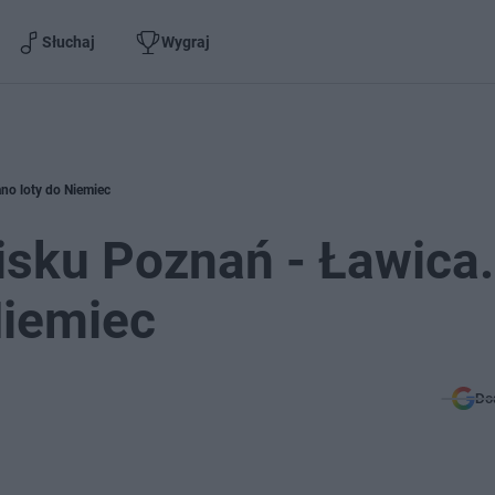
Słuchaj
Wygraj
no loty do Niemiec
nisku Poznań - Ławica.
Niemiec
Do