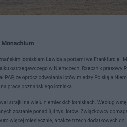
 i Monachium
oznańskim lotniskiem Ławica a portami we Frankfurcie i
rajku ostrzegawczego w Niemczech. Rzecznik prasowy P
ał PAP, że oprócz odwołania lotów między Polską a Nie
na pracę poznańskiego lotniska.
ał strajki na wielu niemieckich lotniskach. Według wst
ch zostanie ponad 3,4 tys. lotów. Związkowcy domaga
 euro więcej miesięcznie, a także trzech dodatkowych dni