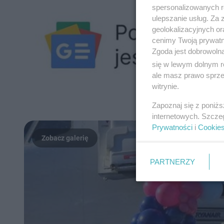
spersonalizowanych re
ulepszanie usług. Za
geolokalizacyjnych or
cenimy Twoją prywatno
Zgoda jest dobrowoln
się w lewym dolnym r
ale masz prawo sprzec
witrynie.
Zapoznaj się z poniż
internetowych. Szcze
Prywatności
i
Cookie
PARTNERZY