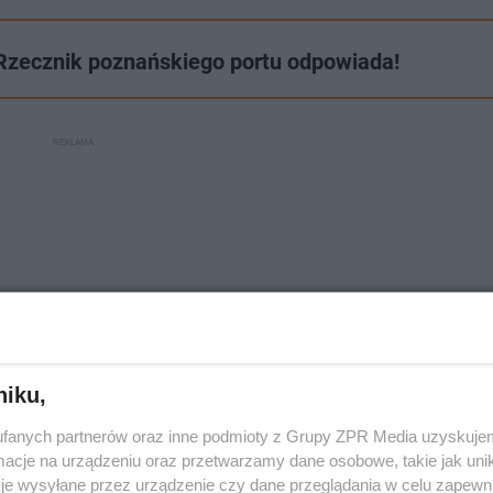
Rzecznik poznańskiego portu odpowiada!
niku,
fanych partnerów oraz inne podmioty z Grupy ZPR Media uzyskujem
cje na urządzeniu oraz przetwarzamy dane osobowe, takie jak unika
je wysyłane przez urządzenie czy dane przeglądania w celu zapewn