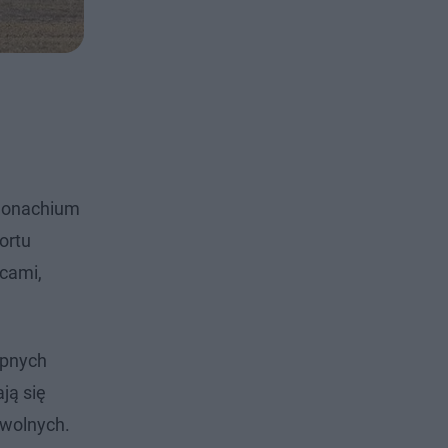
 Monachium
ortu
mcami,
ępnych
ją się
 wolnych.