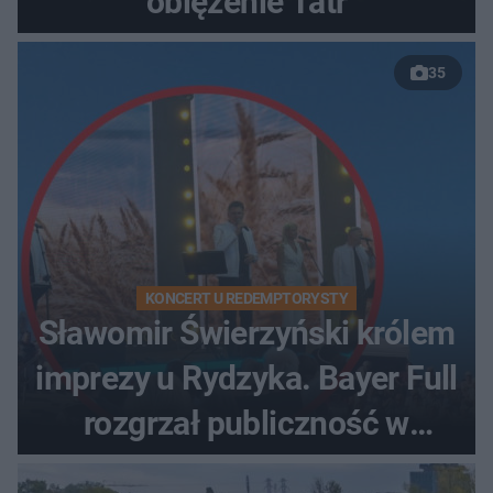
oblężenie Tatr
35
KONCERT U REDEMPTORYSTY
Sławomir Świerzyński królem
imprezy u Rydzyka. Bayer Full
rozgrzał publiczność w
Toruniu