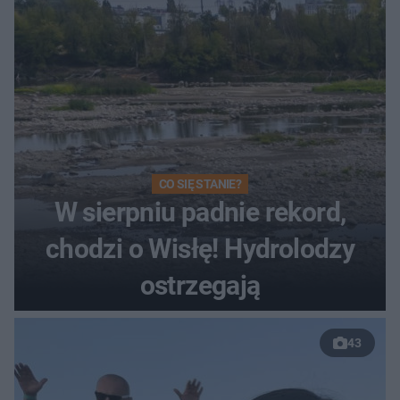
CO SIĘ STANIE?
W sierpniu padnie rekord,
chodzi o Wisłę! Hydrolodzy
ostrzegają
43