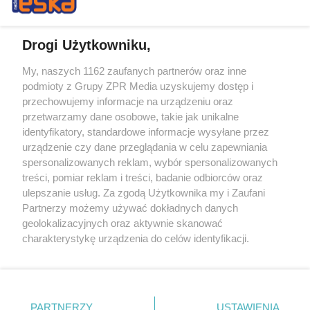
Drogi Użytkowniku,
My, naszych 1162 zaufanych partnerów oraz inne
Żaden utwór zamieszczony w serwisie nie może być powielany i
podmioty z Grupy ZPR Media uzyskujemy dostęp i
rozpowszechniany lub dalej rozpowszechniany w jakikolwiek sposób (w
tym także elektroniczny lub mechaniczny) na jakimkolwiek polu
przechowujemy informacje na urządzeniu oraz
eksploatacji w jakiejkolwiek formie, włącznie z umieszczaniem w
przetwarzamy dane osobowe, takie jak unikalne
Internecie bez pisemnej zgody właściciela praw. Jakiekolwiek użycie lub
identyfikatory, standardowe informacje wysyłane przez
wykorzystanie utworów w całości lub w części z naruszeniem prawa,
tzn. bez właściwej zgody, jest zabronione pod groźbą kary i może być
urządzenie czy dane przeglądania w celu zapewniania
ścigane prawnie.
spersonalizowanych reklam, wybór spersonalizowanych
treści, pomiar reklam i treści, badanie odbiorców oraz
ulepszanie usług. Za zgodą Użytkownika my i Zaufani
Partnerzy możemy używać dokładnych danych
geolokalizacyjnych oraz aktywnie skanować
charakterystykę urządzenia do celów identyfikacji.
Ponieważ cenimy Twoją prywatność, prosimy o zgodę na
O nas
korzystanie z tych technologii poprzez kliknięcie
Informacje prawne
„Akceptuję”. Zgoda jest dobrowolna i zawsze możesz ją
zmienić/wycofać klikając przycisk ustawień prywatności
PARTNERZY
USTAWIENIA
Nasze serwisy