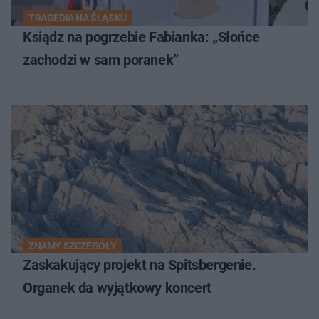
TRAGEDIA NA ŚLĄSKU
Ksiądz na pogrzebie Fabianka: „Słońce
zachodzi w sam poranek”
ZNAMY SZCZEGÓŁY
Zaskakujący projekt na Spitsbergenie.
Organek da wyjątkowy koncert