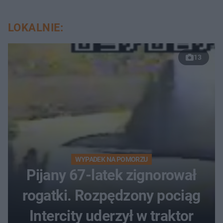
LOKALNIE:
13
WYPADEK NA POMORZU
Pijany 67-latek zignorował
rogatki. Rozpędzony pociąg
Intercity uderzył w traktor