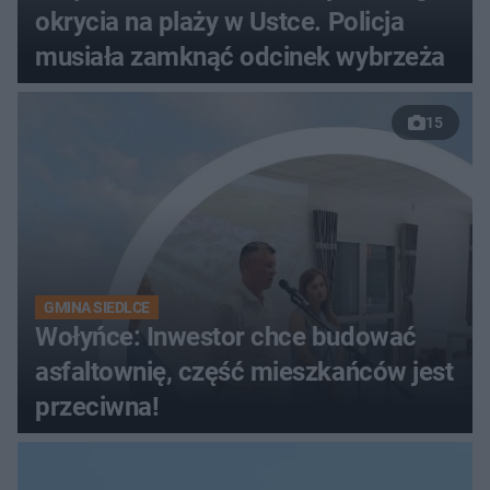
okrycia na plaży w Ustce. Policja
musiała zamknąć odcinek wybrzeża
15
GMINA SIEDLCE
Wołyńce: Inwestor chce budować
asfaltownię, część mieszkańców jest
przeciwna!