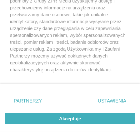
Weronika Falkowska przegrywa po
podmioty z Grupy ZPR Media uzyskujemy dostęp i
przechowujemy informacje na urządzeniu oraz
zaciętym boju
przetwarzamy dane osobowe, takie jak unikalne
identyfikatory, standardowe informacje wysyłane przez
urządzenie czy dane przeglądania w celu zapewniania
spersonalizowanych reklam, wybór spersonalizowanych
treści, pomiar reklam i treści, badanie odbiorców oraz
ulepszanie usług. Za zgodą Użytkownika my i Zaufani
Partnerzy możemy używać dokładnych danych
geolokalizacyjnych oraz aktywnie skanować
charakterystykę urządzenia do celów identyfikacji.
Ponieważ cenimy Twoją prywatność, prosimy o zgodę na
korzystanie z tych technologii poprzez kliknięcie
TOUR DE POLOGNE 2026
Dramat kolarzy na 4. etapie Tour de
„Akceptuję”. Zgoda jest dobrowolna i zawsze możesz ją
zmienić/wycofać klikając przycisk ustawień prywatności
Pologne. Peleton zmiażdżony przez
PARTNERZY
USTAWIENIA
znajdujący się w lewym dolnym rogu strony
. Niektóre
kraksę przed Karpaczem
rodzaje przetwarzania danych nie wymagają zgody
Akceptuję
użytkownika, ale masz prawo sprzeciwić się takiemu
przetwarzaniu. Preferencje będą miały zastosowanie tylko
ZOBACZ WIĘCEJ
na tej witrynie.