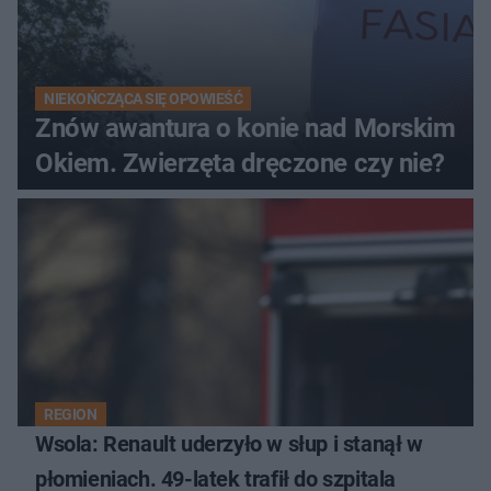
NIEKOŃCZĄCA SIĘ OPOWIEŚĆ
Znów awantura o konie nad Morskim
Okiem. Zwierzęta dręczone czy nie?
REGION
Wsola: Renault uderzyło w słup i stanął w
płomieniach. 49-latek trafił do szpitala