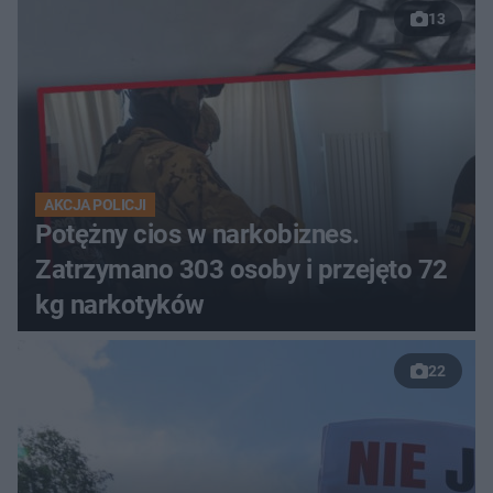
13
AKCJA POLICJI
Potężny cios w narkobiznes.
Zatrzymano 303 osoby i przejęto 72
kg narkotyków
22