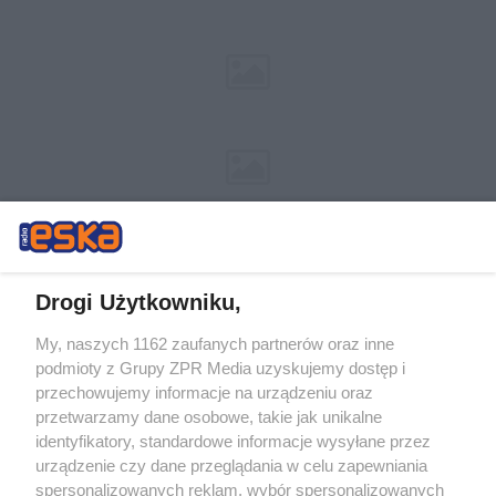
Drogi Użytkowniku,
My, naszych 1162 zaufanych partnerów oraz inne
Żaden utwór zamieszczony w serwisie nie może być powielany i
podmioty z Grupy ZPR Media uzyskujemy dostęp i
rozpowszechniany lub dalej rozpowszechniany w jakikolwiek sposób (w
tym także elektroniczny lub mechaniczny) na jakimkolwiek polu
przechowujemy informacje na urządzeniu oraz
eksploatacji w jakiejkolwiek formie, włącznie z umieszczaniem w
przetwarzamy dane osobowe, takie jak unikalne
Internecie bez pisemnej zgody właściciela praw. Jakiekolwiek użycie lub
identyfikatory, standardowe informacje wysyłane przez
wykorzystanie utworów w całości lub w części z naruszeniem prawa,
tzn. bez właściwej zgody, jest zabronione pod groźbą kary i może być
urządzenie czy dane przeglądania w celu zapewniania
ścigane prawnie.
spersonalizowanych reklam, wybór spersonalizowanych