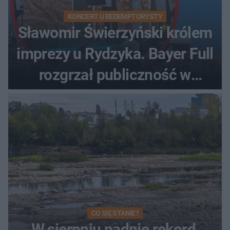
KONCERT U REDEMPTORYSTY
Sławomir Świerzyński królem
imprezy u Rydzyka. Bayer Full
rozgrzał publiczność w
Toruniu
CO SIĘ STANIE?
W sierpniu padnie rekord,