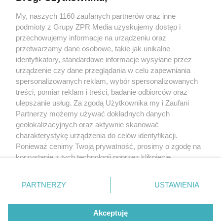
My, naszych 1160 zaufanych partnerów oraz inne
Żaden utwór zamieszczony w serwisie nie może być powielany i
podmioty z Grupy ZPR Media uzyskujemy dostęp i
rozpowszechniany lub dalej rozpowszechniany w jakikolwiek sposób (w
tym także elektroniczny lub mechaniczny) na jakimkolwiek polu
przechowujemy informacje na urządzeniu oraz
eksploatacji w jakiejkolwiek formie, włącznie z umieszczaniem w Internecie
przetwarzamy dane osobowe, takie jak unikalne
bez pisemnej zgody właściciela praw. Jakiekolwiek użycie lub
identyfikatory, standardowe informacje wysyłane przez
wykorzystanie utworów w całości lub w części z naruszeniem prawa, tzn.
bez właściwej zgody, jest zabronione pod groźbą kary i może być ścigane
urządzenie czy dane przeglądania w celu zapewniania
prawnie.
spersonalizowanych reklam, wybór spersonalizowanych
treści, pomiar reklam i treści, badanie odbiorców oraz
ulepszanie usług. Za zgodą Użytkownika my i Zaufani
Partnerzy możemy używać dokładnych danych
geolokalizacyjnych oraz aktywnie skanować
charakterystykę urządzenia do celów identyfikacji.
Ponieważ cenimy Twoją prywatność, prosimy o zgodę na
O nas
korzystanie z tych technologii poprzez kliknięcie
Informacje prawne
„Akceptuję”. Zgoda jest dobrowolna i zawsze możesz ją
zmienić/wycofać klikając przycisk ustawień prywatności
Nasze serwisy
PARTNERZY
USTAWIENIA
znajdujący się w lewym dolnym rogu strony
. Niektóre
rodzaje przetwarzania danych nie wymagają zgody
© 2026 Grupa ZPR Media
Akceptuję
użytkownika, ale masz prawo sprzeciwić się takiemu