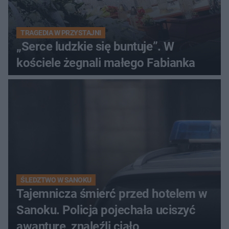
TRAGEDIA W PRZYSTAJNI
„Serce ludzkie się buntuje”. W
kościele żegnali małego Fabianka
ŚLEDZTWO W SANOKU
Tajemnicza śmierć przed hotelem w
Sanoku. Policja pojechała uciszyć
awanturę, znaleźli ciało