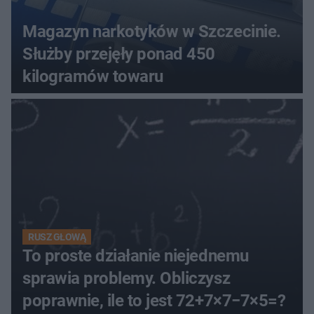
Magazyn narkotyków w Szczecinie.
Służby przejęły ponad 450
kilogramów towaru
RUSZ GŁOWĄ
To proste działanie niejednemu
sprawia problemy. Obliczysz
poprawnie, ile to jest 72+7×7−7×5=?