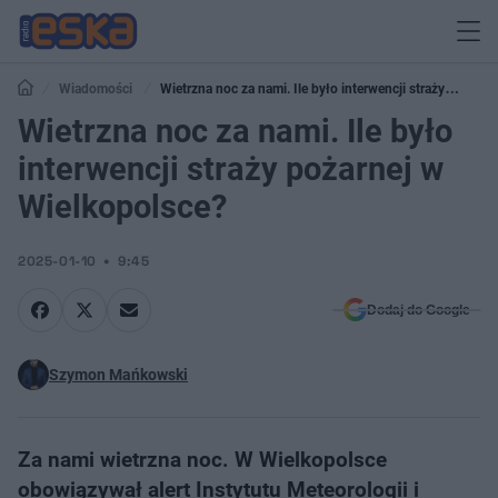
Wiadomości
Wietrzna noc za nami. Ile było interwencji straży
pożarnej w Wielkopolsce?
Wietrzna noc za nami. Ile było
interwencji straży pożarnej w
Wielkopolsce?
2025-01-10
9:45
Dodaj do Google
Szymon Mańkowski
Za nami wietrzna noc. W Wielkopolsce
obowiązywał alert Instytutu Meteorologii i