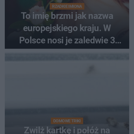
RZADKIE IMIONA
To imię brzmi jak nazwa
europejskiego kraju. W
Polsce nosi je zaledwie 3
kobiety
DOMOWE TRIKI
Zwilż kartkę i połóż na