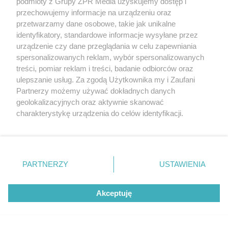
podmioty z Grupy ZPR Media uzyskujemy dostęp i
przechowujemy informacje na urządzeniu oraz
przetwarzamy dane osobowe, takie jak unikalne
identyfikatory, standardowe informacje wysyłane przez
urządzenie czy dane przeglądania w celu zapewniania
spersonalizowanych reklam, wybór spersonalizowanych
treści, pomiar reklam i treści, badanie odbiorców oraz
ulepszanie usług. Za zgodą Użytkownika my i Zaufani
Partnerzy możemy używać dokładnych danych
geolokalizacyjnych oraz aktywnie skanować
ZAKUPY
charakterystykę urządzenia do celów identyfikacji.
Jesień w Pepco! Stylowe kubki i
Ponieważ cenimy Twoją prywatność, prosimy o zgodę na
dodatki w świetnych cenach
korzystanie z tych technologii poprzez kliknięcie
„Akceptuję”. Zgoda jest dobrowolna i zawsze możesz ją
zmienić/wycofać klikając przycisk ustawień prywatności
PARTNERZY
USTAWIENIA
5
znajdujący się w lewym dolnym rogu strony
. Niektóre
rodzaje przetwarzania danych nie wymagają zgody
Akceptuję
użytkownika, ale masz prawo sprzeciwić się takiemu
przetwarzaniu. Preferencje będą miały zastosowanie tylko
na tej witrynie.