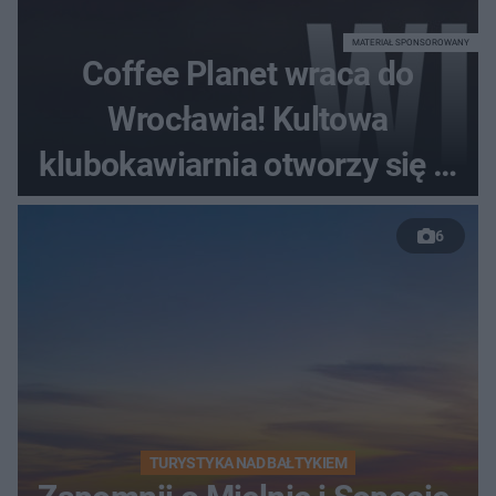
MATERIAŁ SPONSOROWANY
Coffee Planet wraca do
Wrocławia! Kultowa
klubokawiarnia otworzy się w
nowym miejscu
6
TURYSTYKA NAD BAŁTYKIEM