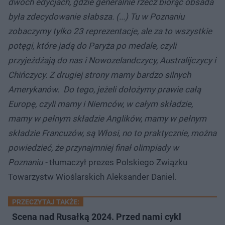
dwóch edycjach, gdzie generalnie rzecz biorąc obsada
była zdecydowanie słabsza. (...) Tu w Poznaniu
zobaczymy tylko 23 reprezentacje, ale za to wszystkie
potęgi, które jadą do Paryża po medale, czyli
przyjeżdżają do nas i Nowozelandczycy, Australijczycy i
Chińczycy. Z drugiej strony mamy bardzo silnych
Amerykanów. Do tego, jeżeli dołożymy prawie całą
Europę, czyli mamy i Niemców, w całym składzie,
mamy w pełnym składzie Anglików, mamy w pełnym
składzie Francuzów, są Włosi, no to praktycznie, można
powiedzieć, że przynajmniej finał olimpiady w
Poznaniu
-
tłumaczył prezes Polskiego Związku
Towarzystw Wioślarskich Aleksander Daniel.
PRZECZYTAJ TAKŻE:
Scena nad Rusałką 2024. Przed nami cykl