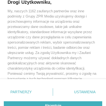
Drogi Użytkowniku,
My, naszych 1162 zaufanych partnerów oraz inne
Żaden utwór zamieszczony w serwisie nie może być powielany i
podmioty z Grupy ZPR Media uzyskujemy dostęp i
rozpowszechniany lub dalej rozpowszechniany w jakikolwiek sposób (w
tym także elektroniczny lub mechaniczny) na jakimkolwiek polu
przechowujemy informacje na urządzeniu oraz
eksploatacji w jakiejkolwiek formie, włącznie z umieszczaniem w Internecie
przetwarzamy dane osobowe, takie jak unikalne
bez pisemnej zgody właściciela praw. Jakiekolwiek użycie lub
identyfikatory, standardowe informacje wysyłane przez
wykorzystanie utworów w całości lub w części z naruszeniem prawa, tzn.
bez właściwej zgody, jest zabronione pod groźbą kary i może być ścigane
urządzenie czy dane przeglądania w celu zapewniania
prawnie.
spersonalizowanych reklam, wybór spersonalizowanych
treści, pomiar reklam i treści, badanie odbiorców oraz
ulepszanie usług. Za zgodą Użytkownika my i Zaufani
Partnerzy możemy używać dokładnych danych
geolokalizacyjnych oraz aktywnie skanować
charakterystykę urządzenia do celów identyfikacji.
Ponieważ cenimy Twoją prywatność, prosimy o zgodę na
O nas
korzystanie z tych technologii poprzez kliknięcie
Informacje prawne
„Akceptuję”. Zgoda jest dobrowolna i zawsze możesz ją
zmienić/wycofać klikając przycisk ustawień prywatności
Nasze serwisy
PARTNERZY
USTAWIENIA
znajdujący się w lewym dolnym rogu strony
. Niektóre
rodzaje przetwarzania danych nie wymagają zgody
© 2026 Grupa ZPR Media
Akceptuję
użytkownika, ale masz prawo sprzeciwić się takiemu