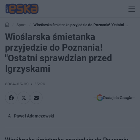
Sport
Wioślarska śmietanka przyjedzie do Poznania! "Ostatni
sprawdzian przed Igrzyskami
Wioślarska śmietanka
przyjedzie do Poznania!
"Ostatni sprawdzian przed
Igrzyskami
2024-05-09
15:26
Dodaj do Google
Paweł Adamczewski
Wioślarska śmietanka przyjedzie do Poznania