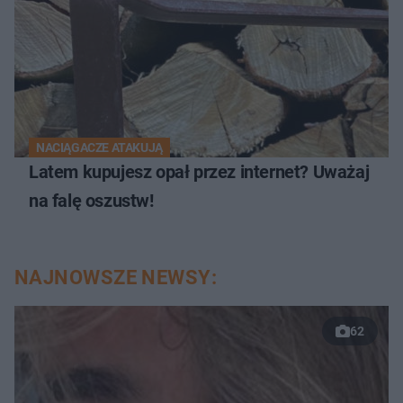
NACIĄGACZE ATAKUJĄ
Latem kupujesz opał przez internet? Uważaj
na falę oszustw!
NAJNOWSZE NEWSY:
62