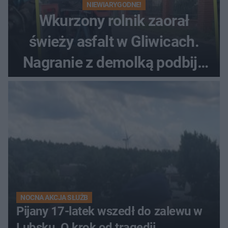
NIEWIARYGODNE!
Wkurzony rolnik zaorał
świeży asfalt w Gliwicach.
Nagranie z demolką podbija
sieć
NOCNA AKCJA SŁUŻB
Pijany 17-latek wszedł do zalewu w
Lubsku. O krok od tragedii