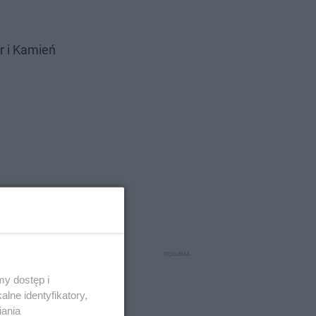
r i Kamień
y dostęp i
lne identyfikatory,
iania