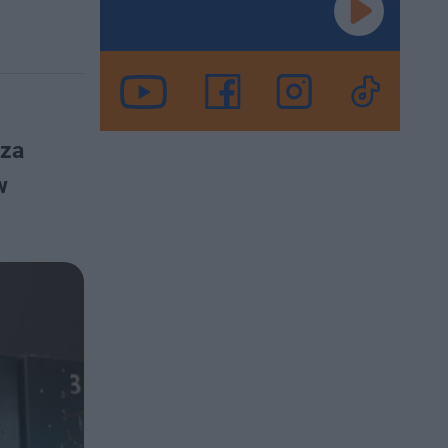
sza
w