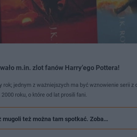
wało m.in. zlot fanów Harry’ego Pottera!
 rok; jednym z ważniejszych ma być wznowienie serii z
00 roku, o które od lat prosili fani.
iaż mugoli też można tam spotkać. Zoba…