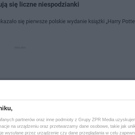
ją się liczne niespodzianki
kazało się pierwsze polskie wydanie książki „Harry Potte
niku,
fanych partnerów oraz inne podmioty z Grupy ZPR Media uzyskujem
cje na urządzeniu oraz przetwarzamy dane osobowe, takie jak unika
je wysyłane przez urządzenie czy dane przeglądania w celu zapewn