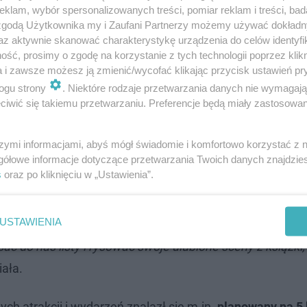
klam, wybór spersonalizowanych treści, pomiar reklam i treści, bad
 i powrót do estetyki, którą wielu dorosłych czytelników
 zgodą Użytkownika my i Zaufani Partnerzy możemy używać dokład
. Ilustracje Mary GrandPré to jeden z najbardziej ikoni
az aktywnie skanować charakterystykę urządzenia do celów identyfi
ść, prosimy o zgodę na korzystanie z tych technologii poprzez klikn
skich księgarni stanowi wyjątkowy moment dla kolekcjone
a i zawsze możesz ją zmienić/wycofać klikając przycisk ustawień pr
wydawnictwo.
ogu strony
. Niektóre rodzaje przetwarzania danych nie wymagaj
iwić się takiemu przetwarzaniu. Preferencje będą miały zastosowanie
a przekazała, że oryginalne wydanie książki "Harry Po
1999 r. właściciel firmy Robert Gamble.
szymi informacjami, abyś mógł świadomie i komfortowo korzystać z
gółowe informacje dotyczące przetwarzania Twoich danych znajdzi
s
oraz po kliknięciu w „Ustawienia”.
ie i dał się porwać jak dziecko. Nie minęło kilka tygodni
 Pod koniec grudnia było już gotowe tłumaczenie, nad k
USTAWIENIA
oku nikt jeszcze nie wiedział, że Harry Potter stanie si
ć do nas listy i rysować swoje ulubione sceny z książki,
iała.
h atrakcji i wydarzeń znalazł się m.in.
planowany na 5 