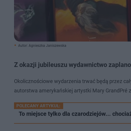
Autor: Agnieszka Janiszewska
Z okazji jubileuszu wydawnictwo zaplano
Okolicznościowe wydarzenia trwać będą przez cały
autorstwa amerykańskiej artystki Mary GrandPré z 20
POLECANY ARTYKUŁ:
To miejsce tylko dla czarodziejów... choc