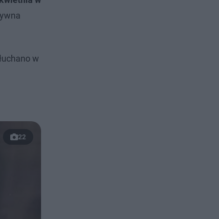
ktywna
słuchano w
22