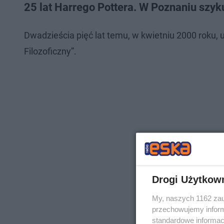
25 lat Harrego Pottera. W Poznaniu szyku
Dwadzieścia pięć lat temu, w kwietniu 2000 roku, u
Filozoficzny”.
Drogi Użytkow
My, naszych 1162 zau
przechowujemy informa
standardowe informac