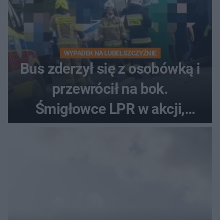
WYPADEK NA LUBELSZCZYŹNIE
Bus zderzył się z osobówką i
przewrócił na bok.
Śmigłowce LPR w akcji,
rannych może być nawet
kilkanaście osób