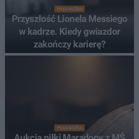
PIŁKA NOŻNA
Przyszłość Lionela Messiego
w kadrze. Kiedy gwiazdor
zakończy karierę?
PIŁKA NOŻNA
Aukcja piłki Maradony z MŚ