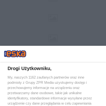
Drogi Użytkowniku,
My, naszych 1162 zaufanych partnerów oraz inne
Żaden utwór zamieszczony w serwisie nie może być powielany i
podmioty z Grupy ZPR Media uzyskujemy dostęp i
rozpowszechniany lub dalej rozpowszechniany w jakikolwiek sposób (w
tym także elektroniczny lub mechaniczny) na jakimkolwiek polu
przechowujemy informacje na urządzeniu oraz
eksploatacji w jakiejkolwiek formie, włącznie z umieszczaniem w Internecie
przetwarzamy dane osobowe, takie jak unikalne
bez pisemnej zgody właściciela praw. Jakiekolwiek użycie lub
identyfikatory, standardowe informacje wysyłane przez
wykorzystanie utworów w całości lub w części z naruszeniem prawa, tzn.
bez właściwej zgody, jest zabronione pod groźbą kary i może być ścigane
urządzenie czy dane przeglądania w celu zapewniania
prawnie.