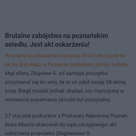
Brutalne zabójstwo na poznańskim
osiedlu. Jest akt oskarżenia!
Wracamy do zdarzenia z sierpnia 2024 roku, kiedy to
na os. Batorego w Poznaniu znaleziono zwłoki kobiety
.
Mąż ofiary, Zbigniew G. od samego początku
przyznawał się do winy, że to on zabił swoją 58-letnią
żonę. Biegli musieli jednak zbadać, czy mężczyzna w
momencie popełniania zbrodni był poczytalny.
27 stycznia prokurator z Prokuraty Rejonowej Poznań
Stare Miasto skierował do sądu okręgowego akt
oskarżenia przeciwko Zbigniewowi G.