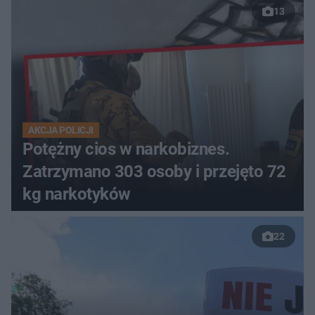
13
AKCJA POLICJI
Potężny cios w narkobiznes.
Zatrzymano 303 osoby i przejęto 72
kg narkotyków
22