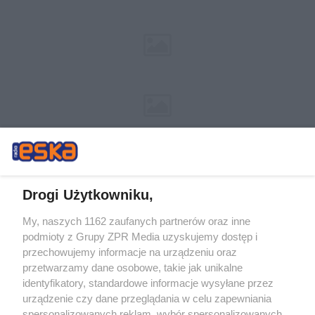
Drogi Użytkowniku,
My, naszych 1162 zaufanych partnerów oraz inne
Żaden utwór zamieszczony w serwisie nie może być powielany i
podmioty z Grupy ZPR Media uzyskujemy dostęp i
rozpowszechniany lub dalej rozpowszechniany w jakikolwiek sposób (w
tym także elektroniczny lub mechaniczny) na jakimkolwiek polu
przechowujemy informacje na urządzeniu oraz
eksploatacji w jakiejkolwiek formie, włącznie z umieszczaniem w Internecie
przetwarzamy dane osobowe, takie jak unikalne
bez pisemnej zgody właściciela praw. Jakiekolwiek użycie lub
wykorzystanie utworów w całości lub w części z naruszeniem prawa, tzn.
identyfikatory, standardowe informacje wysyłane przez
bez właściwej zgody, jest zabronione pod groźbą kary i może być ścigane
urządzenie czy dane przeglądania w celu zapewniania
prawnie.
spersonalizowanych reklam, wybór spersonalizowanych