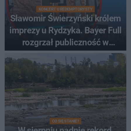
KONCERT U REDEMPTORYSTY
Sławomir Świerzyński królem
imprezy u Rydzyka. Bayer Full
rozgrzał publiczność w
Toruniu
CO SIĘ STANIE?
W sierpniu padnie rekord,