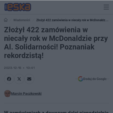
Wiadomości
Złożył 422 zamówienia w niecały rok w McDonaldzie
przy Al. Solidarności! Poznaniak rekordzistą!
Złożył 422 zamówienia w
niecały rok w McDonaldzie przy
Al. Solidarności! Poznaniak
rekordzistą!
2023-12-15
10:41
Dodaj do Google
Marcin Paczkowski
W zamówieniach z dowozem dalej niepodzielnie