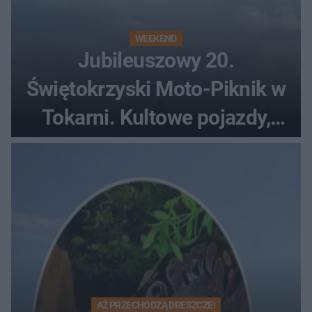
WEEKEND
Jubileuszowy 20.
Świętokrzyski Moto-Piknik w
Tokarni. Kultowe pojazdy,
pokazy i muzyczna scena w
Muzeum Wsi Kieleckiej
AŻ PRZECHODZĄ DRESZCZE!