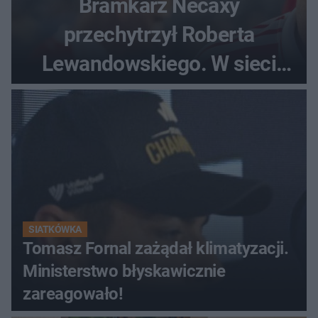
Bramkarz Necaxy
przechytrzył Roberta
Lewandowskiego. W sieci
krąży wideo z tego pojedynku
SIATKÓWKA
Tomasz Fornal zażądał klimatyzacji.
Ministerstwo błyskawicznie
zareagowało!