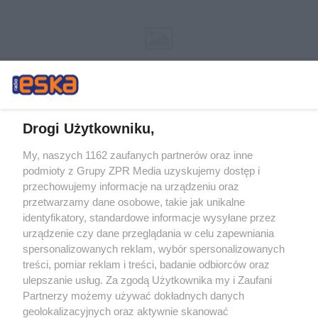
Drogi Użytkowniku,
My, naszych 1162 zaufanych partnerów oraz inne
Żaden utwór zamieszczony w serwisie nie może być powielany i
podmioty z Grupy ZPR Media uzyskujemy dostęp i
rozpowszechniany lub dalej rozpowszechniany w jakikolwiek sposób (w
tym także elektroniczny lub mechaniczny) na jakimkolwiek polu
przechowujemy informacje na urządzeniu oraz
eksploatacji w jakiejkolwiek formie, włącznie z umieszczaniem w Internecie
przetwarzamy dane osobowe, takie jak unikalne
bez pisemnej zgody właściciela praw. Jakiekolwiek użycie lub
wykorzystanie utworów w całości lub w części z naruszeniem prawa, tzn.
identyfikatory, standardowe informacje wysyłane przez
bez właściwej zgody, jest zabronione pod groźbą kary i może być ścigane
urządzenie czy dane przeglądania w celu zapewniania
prawnie.
spersonalizowanych reklam, wybór spersonalizowanych
treści, pomiar reklam i treści, badanie odbiorców oraz
ulepszanie usług. Za zgodą Użytkownika my i Zaufani
Partnerzy możemy używać dokładnych danych
geolokalizacyjnych oraz aktywnie skanować