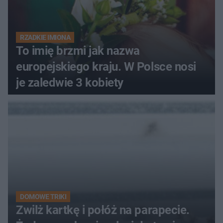
RZADKIE IMIONA
To imię brzmi jak nazwa
europejskiego kraju. W Polsce nosi
je zaledwie 3 kobiety
DOMOWE TRIKI
Zwilż kartkę i połóż na parapecie.