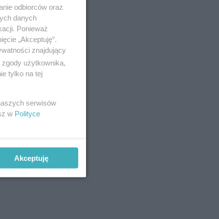
anie odbiorców oraz
nych danych
kacji. Ponieważ
ięcie „Akceptuję”.
ywatności znajdujący
ą zgody użytkownika,
 tylko na tej
 naszych serwisów
esz w
Polityce
Akceptuję