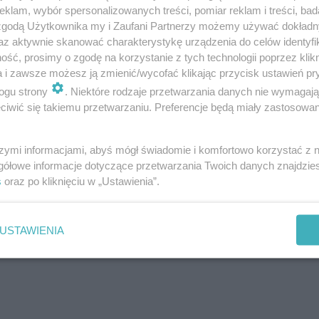
klam, wybór spersonalizowanych treści, pomiar reklam i treści, bad
ozbiła narkotykowy gang
 zgodą Użytkownika my i Zaufani Partnerzy możemy używać dokład
az aktywnie skanować charakterystykę urządzenia do celów identyfi
ść, prosimy o zgodę na korzystanie z tych technologii poprzez klikn
a i zawsze możesz ją zmienić/wycofać klikając przycisk ustawień pr
ogu strony
. Niektóre rodzaje przetwarzania danych nie wymagaj
iwić się takiemu przetwarzaniu. Preferencje będą miały zastosowanie
szymi informacjami, abyś mógł świadomie i komfortowo korzystać z
gółowe informacje dotyczące przetwarzania Twoich danych znajdzi
s
oraz po kliknięciu w „Ustawienia”.
USTAWIENIA