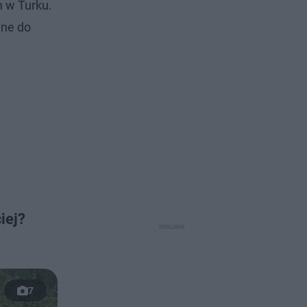
 w Turku.
ane do
iej?
7