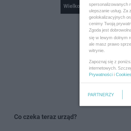
spersonalizowanych re
Wielkopolska prokuratura r
ulepszanie usług. Za
geolokalizacyjnych or
cenimy Twoją prywatno
Zgoda jest dobrowoln
się w lewym dolnym r
ale masz prawo sprzec
witrynie.
Zapoznaj się z poniż
internetowych. Szcze
Prywatności
i
Cookie
PARTNERZY
Co czeka teraz urząd?