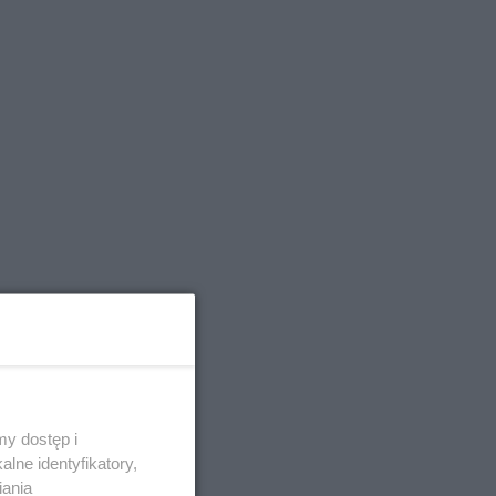
y dostęp i
lne identyfikatory,
iania