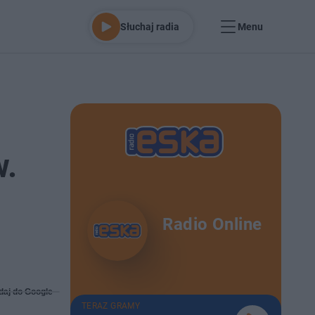
Słuchaj radia
Menu
w.
Radio Online
daj do Google
TERAZ GRAMY