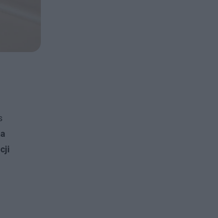
s
na
cji