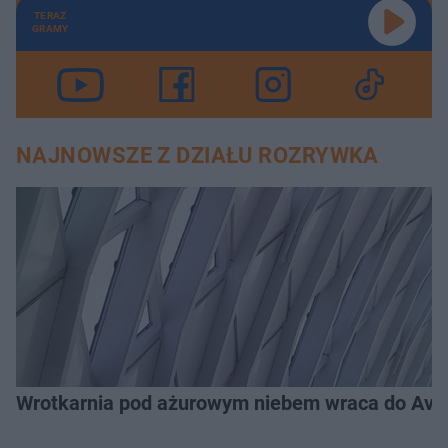
TERAZ
GRAMY
NAJNOWSZE Z DZIAŁU ROZRYWKA
Wrotkarnia pod ażurowym niebem wraca do Avenid