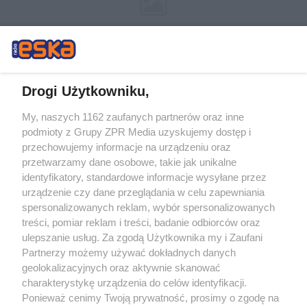
Drogi Użytkowniku,
My, naszych 1162 zaufanych partnerów oraz inne
Żaden utwór zamieszczony w serwisie nie może być powielany i
podmioty z Grupy ZPR Media uzyskujemy dostęp i
rozpowszechniany lub dalej rozpowszechniany w jakikolwiek sposób (w
tym także elektroniczny lub mechaniczny) na jakimkolwiek polu
przechowujemy informacje na urządzeniu oraz
eksploatacji w jakiejkolwiek formie, włącznie z umieszczaniem w Internecie
przetwarzamy dane osobowe, takie jak unikalne
bez pisemnej zgody właściciela praw. Jakiekolwiek użycie lub
identyfikatory, standardowe informacje wysyłane przez
wykorzystanie utworów w całości lub w części z naruszeniem prawa, tzn.
bez właściwej zgody, jest zabronione pod groźbą kary i może być ścigane
urządzenie czy dane przeglądania w celu zapewniania
prawnie.
spersonalizowanych reklam, wybór spersonalizowanych
treści, pomiar reklam i treści, badanie odbiorców oraz
ulepszanie usług. Za zgodą Użytkownika my i Zaufani
Partnerzy możemy używać dokładnych danych
geolokalizacyjnych oraz aktywnie skanować
charakterystykę urządzenia do celów identyfikacji.
Ponieważ cenimy Twoją prywatność, prosimy o zgodę na
O nas