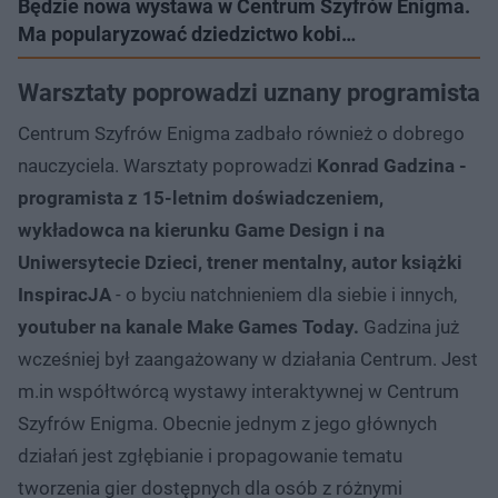
Będzie nowa wystawa w Centrum Szyfrów Enigma.
Ma popularyzować dziedzictwo kobi…
Warsztaty poprowadzi uznany programista
Centrum Szyfrów Enigma zadbało również o dobrego
nauczyciela. Warsztaty poprowadzi
Konrad Gadzina -
programista z 15-letnim doświadczeniem,
wykładowca na kierunku Game Design i na
Uniwersytecie Dzieci, trener mentalny, autor książki
InspiracJA
- o byciu natchnieniem dla siebie i innych,
youtuber na kanale Make Games Today.
Gadzina już
wcześniej był zaangażowany w działania Centrum. Jest
m.in współtwórcą wystawy interaktywnej w Centrum
Szyfrów Enigma. Obecnie jednym z jego głównych
działań jest zgłębianie i propagowanie tematu
tworzenia gier dostępnych dla osób z różnymi