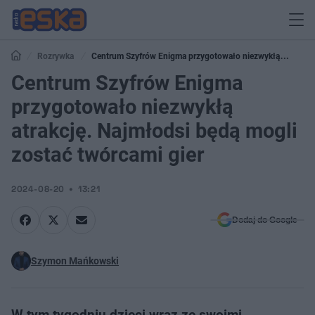
Rozrywka
Centrum Szyfrów Enigma przygotowało niezwykłą
atrakcję. Najmłodsi będą mogli zostać twórcami gier
Centrum Szyfrów Enigma
przygotowało niezwykłą
atrakcję. Najmłodsi będą mogli
zostać twórcami gier
2024-08-20
13:21
Dodaj do Google
Szymon Mańkowski
W tym tygodniu dzieci wraz ze swoimi