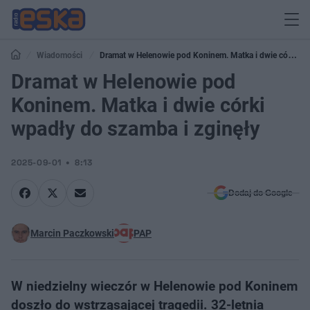
Wiadomości
Dramat w Helenowie pod Koninem. Matka i dwie córki
wpadły do szamba i zginęły
Dramat w Helenowie pod
Koninem. Matka i dwie córki
wpadły do szamba i zginęły
2025-09-01
8:13
Dodaj do Google
Marcin Paczkowski
PAP
W niedzielny wieczór w Helenowie pod Koninem
doszło do wstrząsającej tragedii. 32-letnia