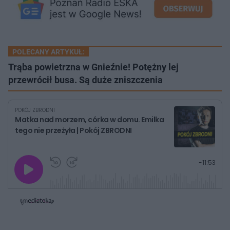
POLECANY ARTYKUŁ:
Trąba powietrzna w Gnieźnie! Potężny lej
przewrócił busa. Są duże zniszczenia
POKÓJ ZBRODNI
Matka nad morzem, córka w domu. Emilka
tego nie przeżyła | Pokój ZBRODNI
G
P
P
P
-
11:53
r
r
r
o
a
z
z
j
z
e
e
w
w
o
i
i
s
ń
ń
t
1
1
0
0
a
s
s
ł