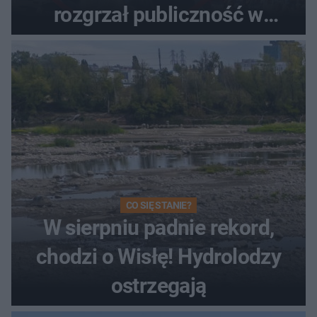
rozgrzał publiczność w
Toruniu
CO SIĘ STANIE?
W sierpniu padnie rekord,
chodzi o Wisłę! Hydrolodzy
ostrzegają