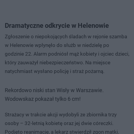
Dramatyczne odkrycie w Helenowie
Zgłoszenie o niepokojących śladach w rejonie szamba
w Helenowie wpłynęło do służb w niedzielę po
godzinie 22. Alarm podniósł mąż kobiety i ojciec dzieci,
który zauważył niebezpieczeństwo. Na miejsce
natychmiast wysłano policję i straż pożarną.
Rekordowo niski stan Wisły w Warszawie.
Wodowskaz pokazał tylko 6 cm!
Strażacy w trakcie akcji wydobyli ze zbiornika trzy
osoby – 32-letnią kobietę oraz jej dwie córeczki.
Podjęto reanimację, a lekarz stwierdził zgon matki.