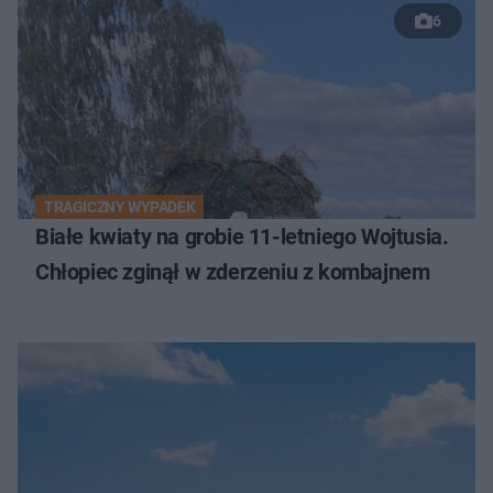
6
TRAGICZNY WYPADEK
Białe kwiaty na grobie 11-letniego Wojtusia.
Chłopiec zginął w zderzeniu z kombajnem