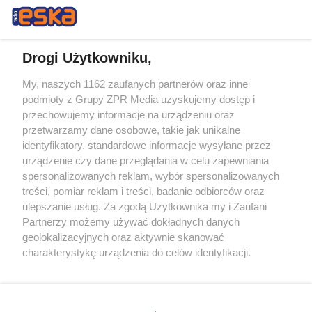
Drogi Użytkowniku,
My, naszych 1162 zaufanych partnerów oraz inne
Żaden utwór zamieszczony w serwisie nie może być powielany i
podmioty z Grupy ZPR Media uzyskujemy dostęp i
rozpowszechniany lub dalej rozpowszechniany w jakikolwiek sposób (w
tym także elektroniczny lub mechaniczny) na jakimkolwiek polu
przechowujemy informacje na urządzeniu oraz
eksploatacji w jakiejkolwiek formie, włącznie z umieszczaniem w
przetwarzamy dane osobowe, takie jak unikalne
Internecie bez pisemnej zgody właściciela praw. Jakiekolwiek użycie lub
identyfikatory, standardowe informacje wysyłane przez
wykorzystanie utworów w całości lub w części z naruszeniem prawa,
tzn. bez właściwej zgody, jest zabronione pod groźbą kary i może być
urządzenie czy dane przeglądania w celu zapewniania
ścigane prawnie.
spersonalizowanych reklam, wybór spersonalizowanych
treści, pomiar reklam i treści, badanie odbiorców oraz
ulepszanie usług. Za zgodą Użytkownika my i Zaufani
Partnerzy możemy używać dokładnych danych
geolokalizacyjnych oraz aktywnie skanować
charakterystykę urządzenia do celów identyfikacji.
Ponieważ cenimy Twoją prywatność, prosimy o zgodę na
O nas
korzystanie z tych technologii poprzez kliknięcie
Informacje prawne
„Akceptuję”. Zgoda jest dobrowolna i zawsze możesz ją