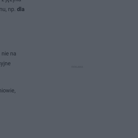
nu, np.
dla
 nie na
yjne
iowie,