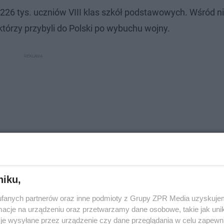
26 tys. uczniów VIII klas szkół podstawowych. Wśród ni
tórzy przybyli do Polski po wybuchu wojny.
niku,
fanych partnerów oraz inne podmioty z Grupy ZPR Media uzyskujem
cje na urządzeniu oraz przetwarzamy dane osobowe, takie jak unika
ka polskiego. Jak poszło uczniom w
je wysyłane przez urządzenie czy dane przeglądania w celu zapewn