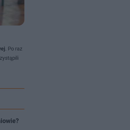
wej
. Po raz
ystąpili
d
niowie?