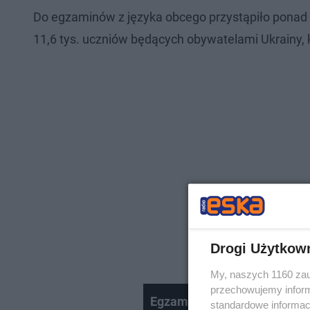
Do egzaminów z języka obcego przystąpiło ponad 2
11,6 tys. uczniów będących obywatelami Ukrainy, k
Drogi Użytkow
My, naszych 1160 zau
przechowujemy informa
Egzamin ósmoklasisty z języ
standardowe informac