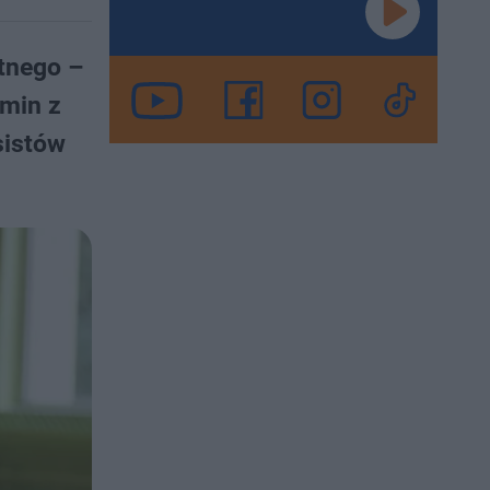
tnego –
amin z
sistów