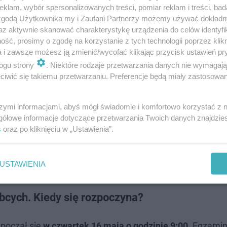
klam, wybór spersonalizowanych treści, pomiar reklam i treści, bad
 zgodą Użytkownika my i Zaufani Partnerzy możemy używać dokład
az aktywnie skanować charakterystykę urządzenia do celów identyfi
ść, prosimy o zgodę na korzystanie z tych technologii poprzez klikn
- 97,7 proc. - zadeklarowała przystąpienie do egzaminu
a i zawsze możesz ją zmienić/wycofać klikając przycisk ustawień pr
ykiem jest niemiecki
. Do egzaminu z tego języka przystą
ogu strony
. Niektóre rodzaje przetwarzania danych nie wymagaj
egzaminu z pozostałych języków obcych przystąpi 0,4 pro
iwić się takiemu przetwarzaniu. Preferencje będą miały zastosowanie
szymi informacjami, abyś mógł świadomie i komfortowo korzystać z
gółowe informacje dotyczące przetwarzania Twoich danych znajdzi
a grupa – 75,4 proc.
– zadeklarowała przystąpienie do 
s
oraz po kliknięciu w „Ustawienia”.
m językiem jest rosyjski.
Do egzaminu z tego języka przy
pozostałych języków obcych przystąpi 1,2 proc. wszystk
USTAWIENIA
cych. Kiedy się rozpoczyna?
począł się
w czwartek 16 maja o godzinie 9:00
. Egzamin