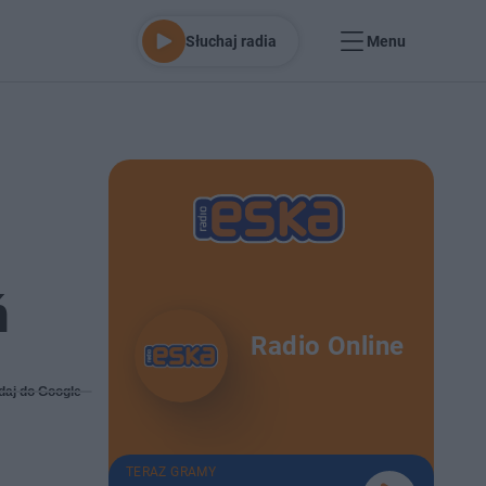
Słuchaj radia
Menu
ń
Radio Online
daj do Google
TERAZ GRAMY