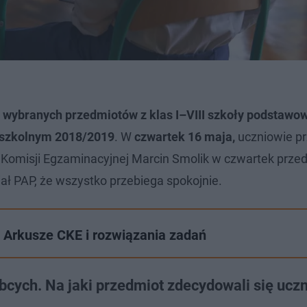
 wybranych przedmiotów z klas I–VIII szkoły podstawo
 szkolnym 2018/2019
. W
czwartek 16 maja,
uczniowie prz
 Komisji Egzaminacyjnej Marcin Smolik w czwartek prze
ł PAP, że wszystko przebiega spokojnie.
 Arkusze CKE i rozwiązania zadań
cych. Na jaki przedmiot zdecydowali się ucz