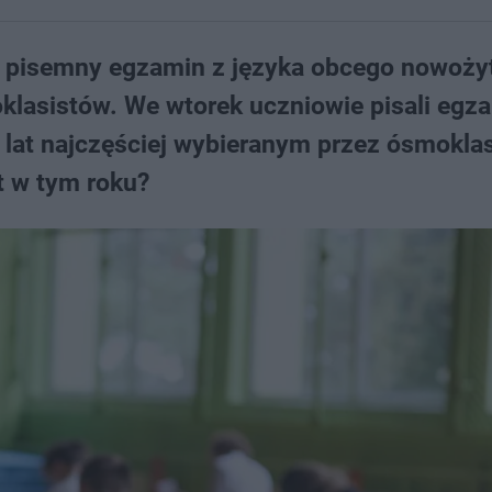
ię pisemny egzamin z języka obcego nowoży
klasistów. We wtorek uczniowie pisali egz
 lat najczęściej wybieranym przez ósmokla
t w tym roku?