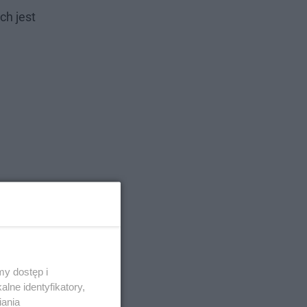
ch jest
y dostęp i
lne identyfikatory,
iania