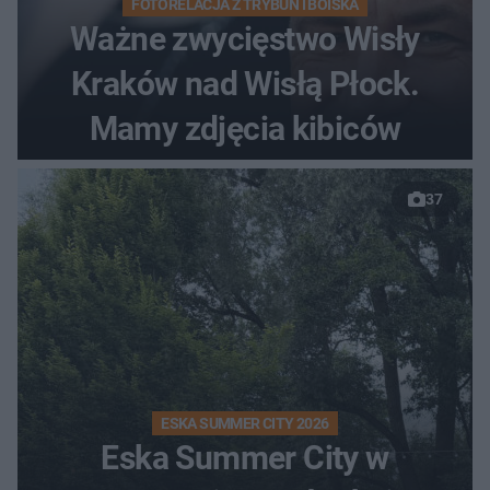
FOTORELACJA Z TRYBUN I BOISKA
Ważne zwycięstwo Wisły
Kraków nad Wisłą Płock.
Mamy zdjęcia kibiców
37
ESKA SUMMER CITY 2026
Eska Summer City w