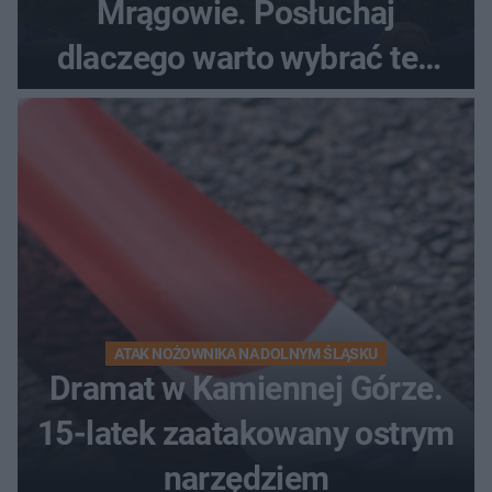
Mrągowie. Posłuchaj
dlaczego warto wybrać ten
kierunek na urlop!
ATAK NOŻOWNIKA NA DOLNYM ŚLĄSKU
Dramat w Kamiennej Górze.
15-latek zaatakowany ostrym
narzędziem