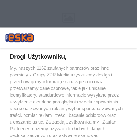
Drogi Użytkowniku,
My, naszych 1162 zaufanych partnerów oraz inne
Żaden utwór zamieszczony w serwisie nie może być powielany i
podmioty z Grupy ZPR Media uzyskujemy dostęp i
rozpowszechniany lub dalej rozpowszechniany w jakikolwiek sposób (w
tym także elektroniczny lub mechaniczny) na jakimkolwiek polu
przechowujemy informacje na urządzeniu oraz
eksploatacji w jakiejkolwiek formie, włącznie z umieszczaniem w Internecie
przetwarzamy dane osobowe, takie jak unikalne
bez pisemnej zgody właściciela praw. Jakiekolwiek użycie lub
identyfikatory, standardowe informacje wysyłane przez
wykorzystanie utworów w całości lub w części z naruszeniem prawa, tzn.
bez właściwej zgody, jest zabronione pod groźbą kary i może być ścigane
urządzenie czy dane przeglądania w celu zapewniania
prawnie.
spersonalizowanych reklam, wybór spersonalizowanych
treści, pomiar reklam i treści, badanie odbiorców oraz
ulepszanie usług. Za zgodą Użytkownika my i Zaufani
Partnerzy możemy używać dokładnych danych
geolokalizacyjnych oraz aktywnie skanować