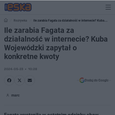
Rozrywka
Ile zarabia Fagata za działalność w internecie? Kuba
Wojewódzki zapytał o konkretne kwoty
Ile zarabia Fagata za
działalność w internecie? Kuba
Wojewódzki zapytał o
konkretne kwoty
2024-05-23
10:28
Dodaj do Google
marc
Fagata wystąpiła w ostatnim odcinku show