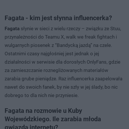
Fagata - kim jest słynna influencerka?
Fagata
słynie w sieci z wielu rzeczy – związku ze Stuu,
przynależności do Teamu X, walk we freak fightach i
wulgarnych piosenek z “Bandycką jazdą” na czele.
Ostatnimi czasy najgłośniej jest jednak o jej
działalności w serwisie dla dorosłych OnlyFans, gdzie
za zamieszczanie roznegliżowanych materiałów
zarabia grube pieniądze. Raz influencerka zaapelowała
nawet do swoich fanek, by nie szły w jej ślady, bo nic
dobrego to dla nich nie przyniesie.
Fagata na rozmowie u Kuby
Wojewódzkiego. Ile zarabia młoda
gwiazda internetu?