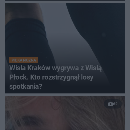
pełnym stadionie
PIŁKA NOŻNA
Wisła Kraków wygrywa z Wisłą
Płock. Kto rozstrzygnął losy
spotkania?
62