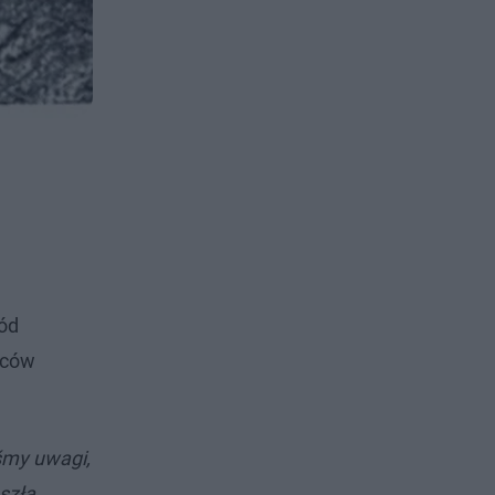
ród
ńców
iśmy uwagi,
szła