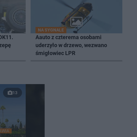
NA SYGNALE
DK11.
Aauto z czterema osobami
czepę
uderzyło w drzewo, wezwano
śmigłowiec LPR
13
AWIA