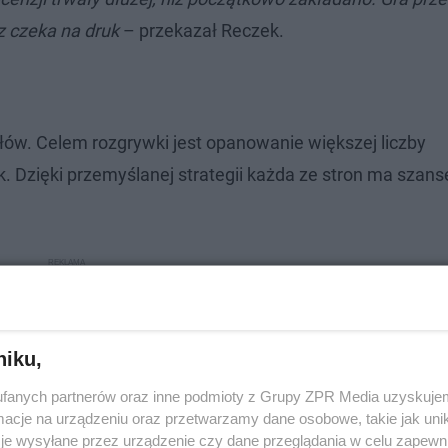
az czeka na druk
– przekazał Reczek.
łów. Celem rozgrywki jest opanowanie większej liczby
 Dzięki przemyślanej strategii każda ze stron ma szans
niku,
fanych partnerów oraz inne podmioty z Grupy ZPR Media uzyskujem
cje na urządzeniu oraz przetwarzamy dane osobowe, takie jak unika
je wysyłane przez urządzenie czy dane przeglądania w celu zapewn