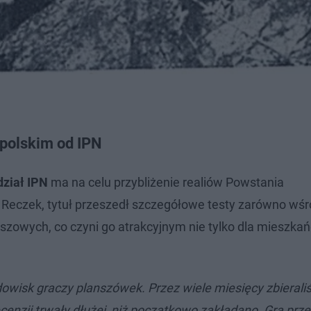
polskim od IPN
dział IPN
ma na celu przybliżenie realiów Powstania
 Reczek, tytuł przeszedł szczegółowe testy zarówno wś
nszowych, co czyni go atrakcyjnym nie tylko dla mieszka
rodowisk graczy planszówek. Przez wiele miesięcy zbieral
cenzji trwały dłużej, niż początkowo zakładano. Gra prze