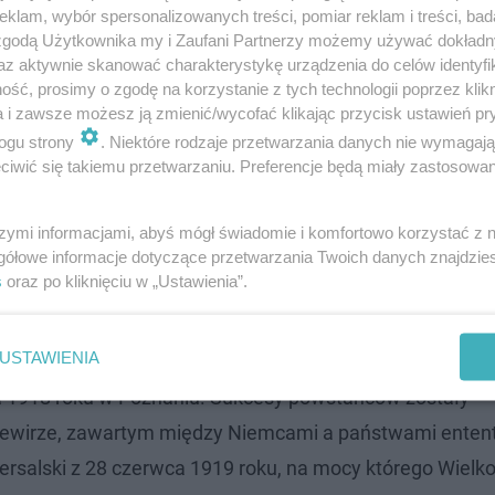
klam, wybór spersonalizowanych treści, pomiar reklam i treści, bad
 zgodą Użytkownika my i Zaufani Partnerzy możemy używać dokład
az aktywnie skanować charakterystykę urządzenia do celów identyfi
ść, prosimy o zgodę na korzystanie z tych technologii poprzez klikn
a i zawsze możesz ją zmienić/wycofać klikając przycisk ustawień pr
wki będą mogli poszerzyć swoją wiedzę na temat Powstan
ogu strony
. Niektóre rodzaje przetwarzania danych nie wymagaj
iwić się takiemu przetwarzaniu. Preferencje będą miały zastosowanie
materiały edukacyjne, które uzupełniają kontekst histor
szymi informacjami, abyś mógł świadomie i komfortowo korzystać z
ańskiego IPN. Tytuł
"Powstanie Wielkopolskie 1918-191
gółowe informacje dotyczące przetwarzania Twoich danych znajdzi
a także w księgarniach, zarówno stacjonarnych, jak i onl
s
oraz po kliknięciu w „Ustawienia”.
USTAWIENIA
ia 1918 roku w Poznaniu. Sukcesy powstańców zostały
Trewirze, zawartym między Niemcami a państwami entent
ersalski z 28 czerwca 1919 roku, na mocy którego Wielk