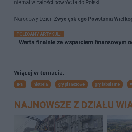
niemal w całości powróciła do Polski.
Narodowy Dzień
Zwycięskiego Powstania Wielkop
POLECANY ARTYKUŁ:
Warta finalnie ze wsparciem finansowym o
IPN
historia
gry planszowe
gry fabularne
w
NAJNOWSZE Z DZIAŁU WI