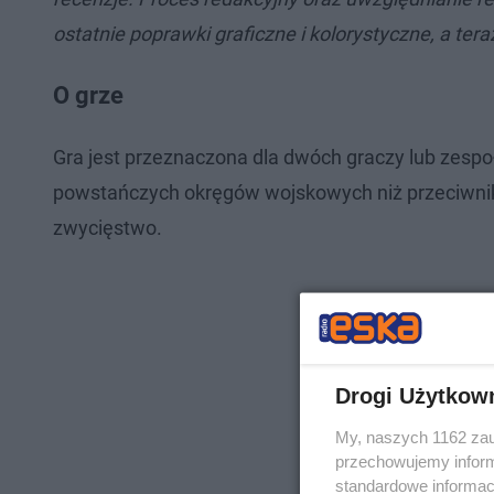
ostatnie poprawki graficzne i kolorystyczne, a ter
O grze
Gra jest przeznaczona dla dwóch graczy lub zespo
powstańczych okręgów wojskowych niż przeciwnik.
zwycięstwo.
Drogi Użytkow
My, naszych 1162 zau
przechowujemy informa
standardowe informac