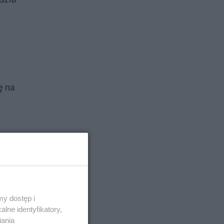
ę na
y dostęp i
lne identyfikatory,
iania