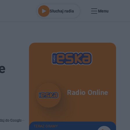
Słuchaj radia
Menu
e
Radio Online
daj do Google
TERAZ GRAMY