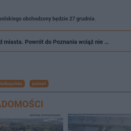
olskiego obchodzony będzie 27 grudnia
.
d miasta. Powrót do Poznania wciąż nie …
ielkopolska
poznań
ADOMOŚCI
MATERIAŁ SPONSOROWANY