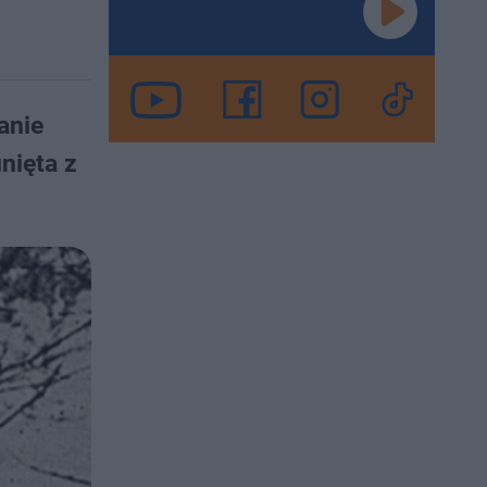
anie
nięta z