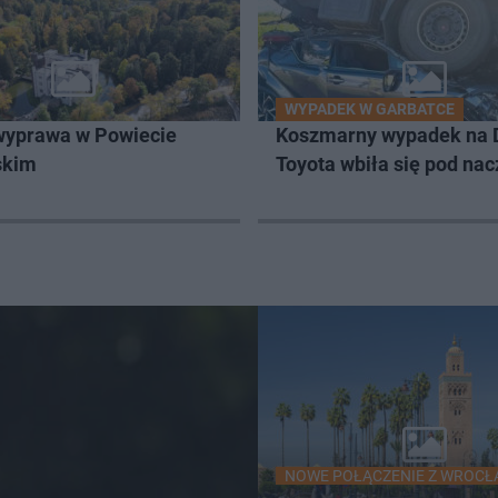
WYPADEK W GARBATCE
wyprawa w Powiecie
Koszmarny wypadek na 
skim
Toyota wbiła się pod na
NOWE POŁĄCZENIE Z WROCŁ