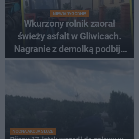
NIEWIARYGODNE!
Wkurzony rolnik zaorał
świeży asfalt w Gliwicach.
Nagranie z demolką podbija
sieć
NOCNA AKCJA SŁUŻB