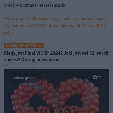
obiad w poznańskiej restauracji!
We wtorek 16.01 wycieczkę z Jackiem Jaśkowiakiem
wyceniono na 3272,22 zł. Aukcja trwa do 29 sty 2024
roku.
POLECANY ARTYKUŁ:
Kiedy jest Finał WOŚP 2024? Jaki jest cel 32. edycji
zbiórki? Co zaplanowano w …
23