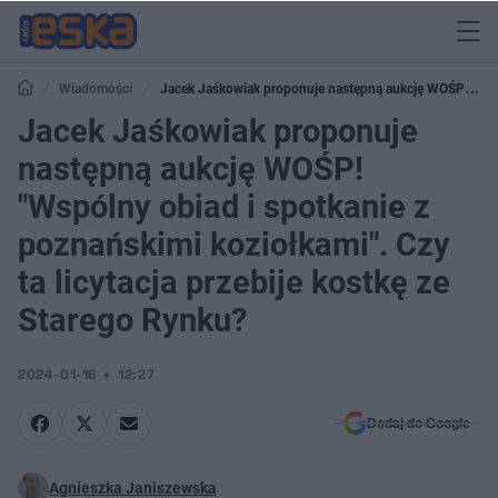
Wiadomości
Jacek Jaśkowiak proponuje następną aukcję WOŚP!
"Wspólny obiad i spotkanie z poznańskimi koziołkami". Czy ta licytacja
Jacek Jaśkowiak proponuje
przebije kostkę ze Starego Rynku?
następną aukcję WOŚP!
"Wspólny obiad i spotkanie z
poznańskimi koziołkami". Czy
ta licytacja przebije kostkę ze
Starego Rynku?
2024-01-16
12:27
Dodaj do Google
Agnieszka Janiszewska