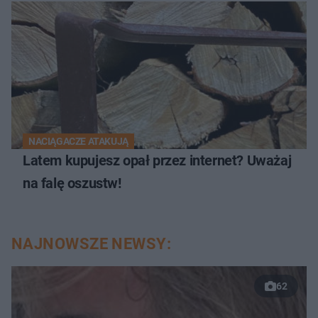
NACIĄGACZE ATAKUJĄ
Latem kupujesz opał przez internet? Uważaj
na falę oszustw!
NAJNOWSZE NEWSY:
62