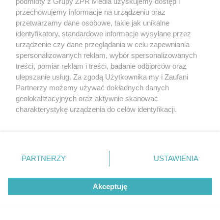
podmioty z Grupy ZPR Media uzyskujemy dostęp i
przechowujemy informacje na urządzeniu oraz
przetwarzamy dane osobowe, takie jak unikalne
identyfikatory, standardowe informacje wysyłane przez
POLSKI SIATKARZ
urządzenie czy dane przeglądania w celu zapewniania
Jakub Kochanowski ujawnia z kim
spersonalizowanych reklam, wybór spersonalizowanych
treści, pomiar reklam i treści, badanie odbiorców oraz
spotyka się Tomasz Fornal. Te słowa
ulepszanie usług. Za zgodą Użytkownika my i Zaufani
to absolutny hit
Partnerzy możemy używać dokładnych danych
geolokalizacyjnych oraz aktywnie skanować
charakterystykę urządzenia do celów identyfikacji.
Ponieważ cenimy Twoją prywatność, prosimy o zgodę na
korzystanie z tych technologii poprzez kliknięcie
„Akceptuję”. Zgoda jest dobrowolna i zawsze możesz ją
zmienić/wycofać klikając przycisk ustawień prywatności
PARTNERZY
USTAWIENIA
znajdujący się w lewym dolnym rogu strony
. Niektóre
rodzaje przetwarzania danych nie wymagają zgody
Akceptuję
użytkownika, ale masz prawo sprzeciwić się takiemu
przetwarzaniu. Preferencje będą miały zastosowanie tylko
PIŁKA NOŻNA
na tej witrynie.
Przyszłość Lionela Messiego w