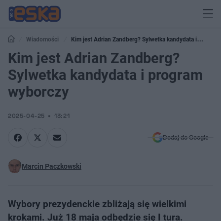
Wiadomości
Kim jest Adrian Zandberg? Sylwetka kandydata i
program wyborczy
Kim jest Adrian Zandberg?
Sylwetka kandydata i program
wyborczy
2025-04-25
13:21
Dodaj do Google
Marcin Paczkowski
Wybory prezydenckie zbliżają się wielkimi
krokami. Już 18 maja odbędzie się I tura.