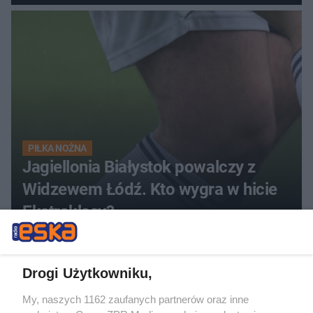
PIŁKA NOŻNA
Jagiellonia Białystok powalczy z
Widzewem Łódź. Kto wygra w hicie
Ekstraklasy?
Drogi Użytkowniku,
My, naszych 1162 zaufanych partnerów oraz inne