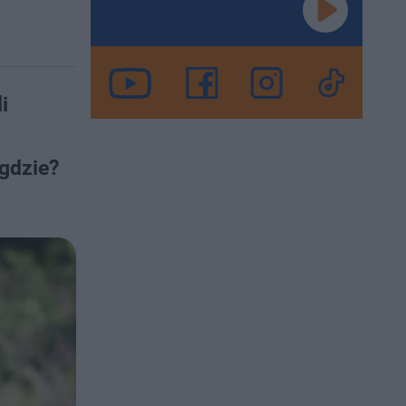
i
 gdzie?