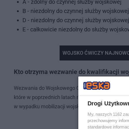
A - zdolny do czynnej służby wojskowej
B - niezdolny do czynnej służby wojskowe
D - niezdolny do czynnej służby wojskowe
E - całkowicie niezdolny do służby wojsko
WOJSKO ĆWICZY NAJNOWOC
Kto otrzyma wezwanie do kwalifikacji w
Wezwania do Wojskowego Centrum Rekrutacji otrz
które w poprzednich latach nie uzyskali kategorii 
Drogi Użytkow
w wypadku mobilizacji wojskowej.
My, naszych 1162 zau
przechowujemy informa
standardowe informac