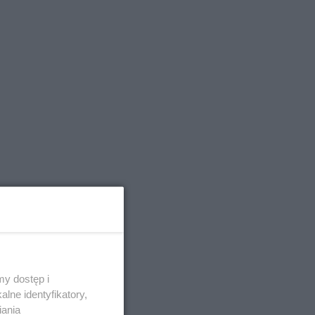
czyźni,
rzydać się
y dostęp i
lne identyfikatory,
iania