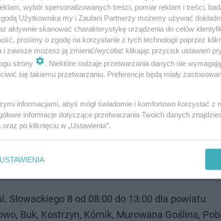
klam, wybór spersonalizowanych treści, pomiar reklam i treści, bad
 zgodą Użytkownika my i Zaufani Partnerzy możemy używać dokład
az aktywnie skanować charakterystykę urządzenia do celów identyfi
ść, prosimy o zgodę na korzystanie z tych technologii poprzez klikn
a i zawsze możesz ją zmienić/wycofać klikając przycisk ustawień pr
ogu strony
. Niektóre rodzaje przetwarzania danych nie wymagaj
iwić się takiemu przetwarzaniu. Preferencje będą miały zastosowanie
szymi informacjami, abyś mógł świadomie i komfortowo korzystać z
gółowe informacje dotyczące przetwarzania Twoich danych znajdzi
s
oraz po kliknięciu w „Ustawienia”.
 i powiecie poznańskim?
USTAWIENIA
zie się kwalifikacja wojskowa. Oto one:
ul. Słowackiego 8 od 08:00 do 13:00 dla powiatu
wo, Buk, Kostrzyn, Kórnik, Murowana Goślina, Pob