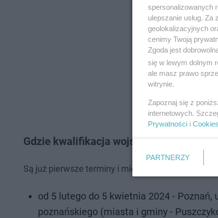
spersonalizowanych re
ulepszanie usług. Za
geolokalizacyjnych or
cenimy Twoją prywatno
Zgoda jest dobrowoln
się w lewym dolnym r
ale masz prawo sprzec
witrynie.
Zapoznaj się z poniż
internetowych. Szcze
Prywatności
i
Cookie
Gdzie kwalifikacja wojskowa w Poznaniu
PARTNERZY
Są już pierwsze terminy i miejsca, w których odbęd
od 5 lutego do 5 kwietnia 2024 - Poznań, 
poznańskiego (miasta i gminy - Puszczyko