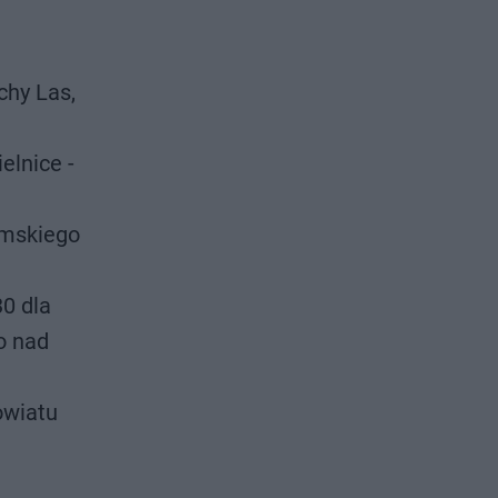
chy Las,
elnice -
emskiego
30 dla
o nad
owiatu