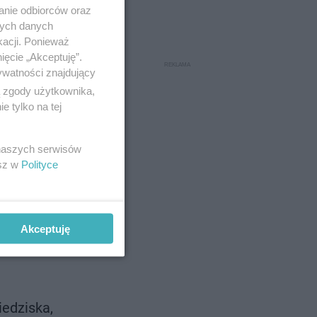
anie odbiorców oraz
nych danych
kacji. Ponieważ
ięcie „Akceptuję”.
ywatności znajdujący
ą zgody użytkownika,
 tylko na tej
 naszych serwisów
esz w
Polityce
Akceptuję
iedziska,