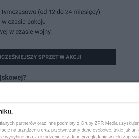
j tymczasowo (od 12 do 24 miesięcy)
j w czasie pokoju
wej w czasie wojny.
ZEŚNIEJSZY SPRZĘT W AKCJI
ojskowej?
ymają mężczyźni z rocznika 2005. Ponadto będą to męż
A, D i E, oraz kobiety z roczników 1997-2005, które mogą p
niku,
fanych partnerów oraz inne podmioty z Grupy ZPR Media uzyskujem
cje na urządzeniu oraz przetwarzamy dane osobowe, takie jak unika
je wysyłane przez urządzenie czy dane przeglądania w celu zapewn