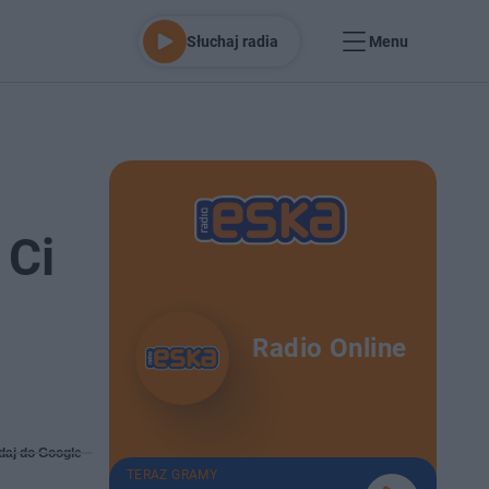
Słuchaj radia
Menu
 Ci
Radio Online
daj do Google
TERAZ GRAMY