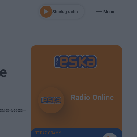
Słuchaj radia
Menu
ie
Radio Online
daj do Google
TERAZ GRAMY