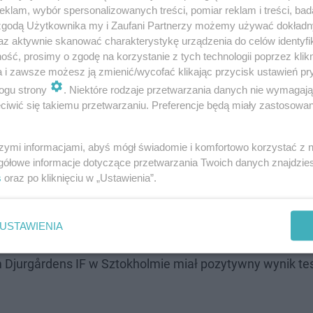
klam, wybór spersonalizowanych treści, pomiar reklam i treści, bad
 zgodą Użytkownika my i Zaufani Partnerzy możemy używać dokład
az aktywnie skanować charakterystykę urządzenia do celów identyfi
ść, prosimy o zgodę na korzystanie z tych technologii poprzez klikn
a i zawsze możesz ją zmienić/wycofać klikając przycisk ustawień pr
ogu strony
. Niektóre rodzaje przetwarzania danych nie wymagaj
zu 1/4 finału LKE
iwić się takiemu przetwarzaniu. Preferencje będą miały zastosowanie
icy Bułgarskiej były dotąd szczęśliwe. Na meczu z Fiore
szymi informacjami, abyś mógł świadomie i komfortowo korzystać z
li przeżyć kolejny wspaniały wieczór. Zresztą na taki mec
gółowe informacje dotyczące przetwarzania Twoich danych znajdzi
s
oraz po kliknięciu w „Ustawienia”.
kiedy to ostatni raz polski klub występował w ćwierćfina
USTAWIENIA
kującą informację. UEFA postanowiła zawiesić na trzy m
Djurgårdens IF w Sztokholmie miał pozytywny wynik te