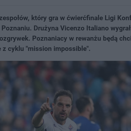
zespołów, który gra w ćwierćfinale Ligi Konf
 Poznaniu. Drużyna Vicenzo Italiano wygrała
e rozgrywek. Poznaniacy w rewanżu będą chci
e z cyklu "mission impossible".