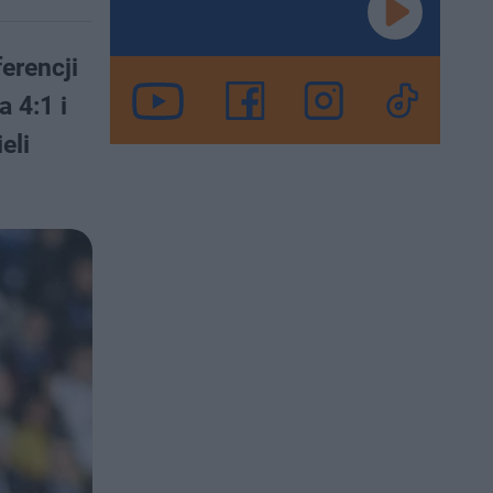
erencji
 4:1 i
eli