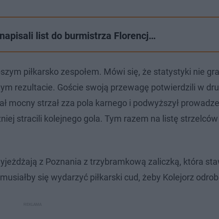
napisali list do burmistrza Florencj…
szym piłkarsko zespołem. Mówi się, że statystyki nie gra
m rezultacie. Goście swoją przewagę potwierdzili w dru
ł mocny strzał zza pola karnego i podwyższył prowadze
iej stracili kolejnego gola. Tym razem na listę strzelców
yjeżdżają z Poznania z trzybramkową zaliczką, która sta
usiałby się wydarzyć piłkarski cud, żeby Kolejorz odrobił