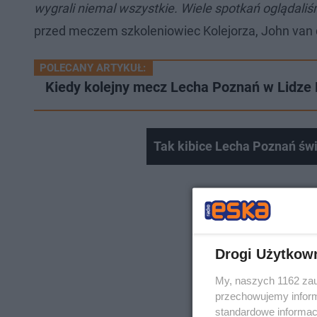
wygrali niemal wszystkie. Wiele spotkań oglądali
przed meczem szkoleniowiec Kolejorza, John van
POLECANY ARTYKUŁ:
Kiedy kolejny mecz Lecha Poznań w Lidze 
Tak kibice Lecha Poznań świ
Drogi Użytkow
My, naszych 1162 zau
przechowujemy informa
standardowe informac