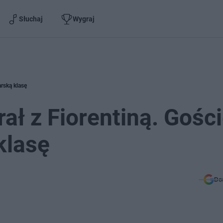
Słuchaj
Wygraj
arską klasę
ał z Fiorentiną. Gośc
klasę
Do