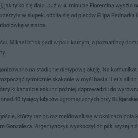
jak tylko się dało. Już w 4. minucie Fiorentina wyszła n
derzyła w słupek, odbiła się od pleców Filipa Bednarka i
utbolówkę w siatce.
ści. Mikael Ishak padł w polu karnym, a poznaniacy doma
ny.
ganizowano na stadionie nietypową akcję. Na komunikat 
 rozpocząć rytmicznie skakanie w myśl hasła "Let’s all do
órzy kilkanaście sekund później doprowadzili do wyrówn
ł ponad 40 tysięcy kibiców zgromadzonych przy Bułgarskie
oście, którzy raz po raz meldowali się w okolicach pola 
em Gonzaleza. Argentyńczyk wyskoczył do piłki wyżej ni