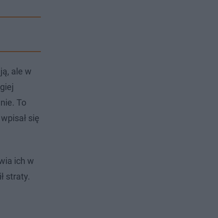
ją, ale w
giej
nie. To
 wpisał się
wia ich w
 straty.