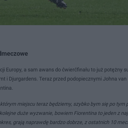
zedmeczowe
ji Europy, a sam awans do ćwierćfinału to już potężny s
imt i Djurgardens. Teraz przed podopiecznymi Johna van
ntina.
 którym miejscu teraz będziemy, szybko bym się po tym 
s kolejne duże wyzwanie, bowiem Fiorentina to jeden z na
okres, grają naprawdę bardzo dobrze, z ostatnich 10 me