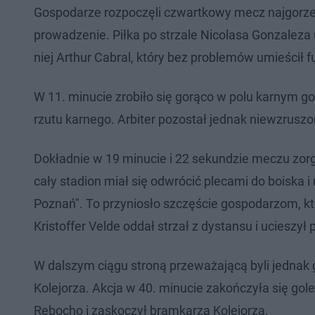
Gospodarze rozpoczęli czwartkowy mecz najgorzej, 
prowadzenie. Piłka po strzale Nicolasa Gonzaleza u
niej Arthur Cabral, który bez problemów umieścił f
W 11. minucie zrobiło się gorąco w polu karnym go
rzutu karnego. Arbiter pozostał jednak niewzruszo
Dokładnie w 19 minucie i 22 sekundzie meczu zor
cały stadion miał się odwrócić plecami do boiska i
Poznań". To przyniosło szczęście gospodarzom, kt
Kristoffer Velde oddał strzał z dystansu i ucieszy
W dalszym ciągu stroną przeważającą byli jednak g
Kolejorza. Akcja w 40. minucie zakończyła się gol
Rebocho i zaskoczył bramkarza Kolejorza.