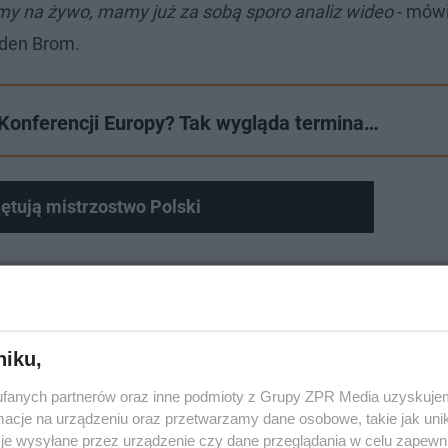
śmy na żywo, mamy już za sobą sporo analiz wideo
- mówi
 den Brom.
Konferencji Europy? Tak wygląda termina…
ętują mistrzostwo Polski
niku,
fanych partnerów oraz inne podmioty z Grupy ZPR Media uzyskujem
cje na urządzeniu oraz przetwarzamy dane osobowe, takie jak unika
je wysyłane przez urządzenie czy dane przeglądania w celu zapewn