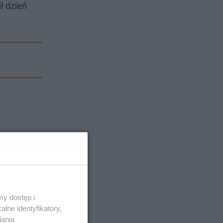
ł dzień
y dostęp i
lne identyfikatory,
iania