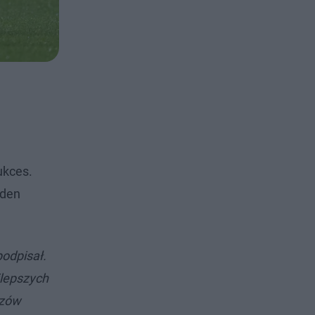
ukces.
 den
podpisał.
jlepszych
czów