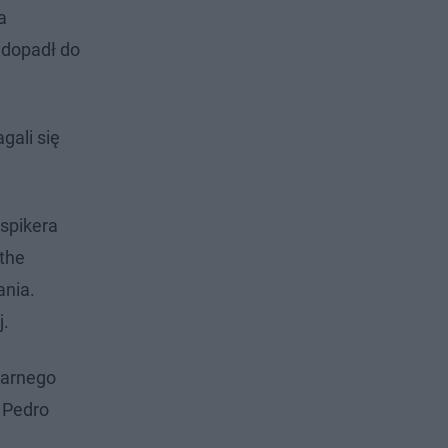
a
 dopadł do
gali się
spikera
 the
ania.
j.
karnego
ż Pedro