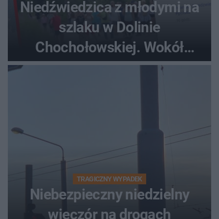
Niedźwiedzica z młodymi na
szlaku w Dolinie
Chochołowskiej. Wokół
turyści!
TRAGICZNY WYPADEK
Niebezpieczny niedzielny
wieczór na drogach