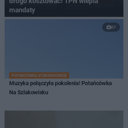
drogo kosztować! TPN wlepia
mandaty
67
POTAŃCÓWKA STARACHOWICE
Muzyka połączyła pokolenia! Potańcówka
Na Szlakowisku