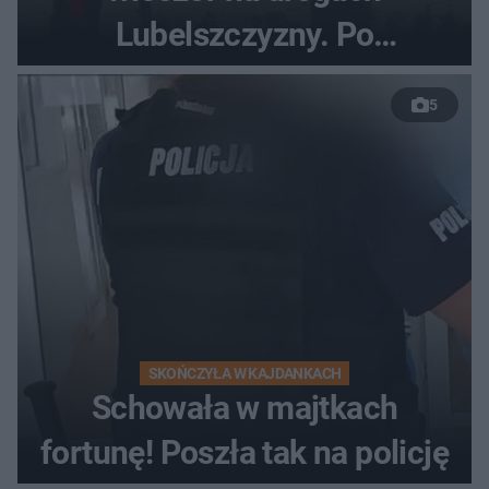
Lubelszczyzny. Po
nieudanym manewrze
5
wyprzedzania zginął
kierowca auta
SKOŃCZYŁA W KAJDANKACH
Schowała w majtkach
fortunę! Poszła tak na policję