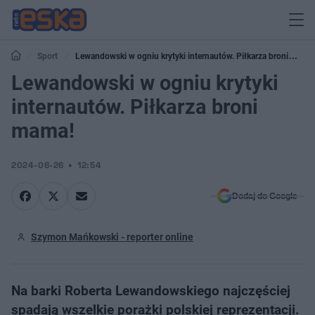
Sport
Lewandowski w ogniu krytyki internautów. Piłkarza broni
mama!
Lewandowski w ogniu krytyki
internautów. Piłkarza broni
mama!
2024-06-26
12:54
Dodaj do Google
Szymon Mańkowski - reporter online
Na barki Roberta Lewandowskiego najczęściej
spadają wszelkie porażki polskiej reprezentacji.