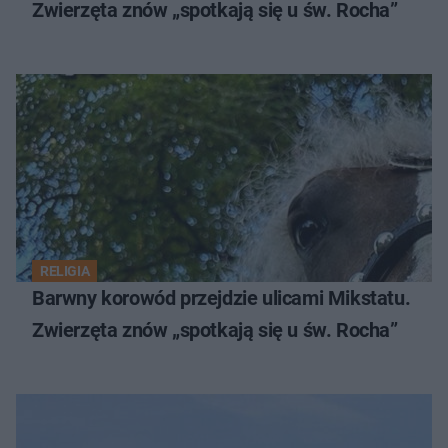
Zwierzęta znów „spotkają się u św. Rocha”
RELIGIA
Barwny korowód przejdzie ulicami Mikstatu.
Zwierzęta znów „spotkają się u św. Rocha”