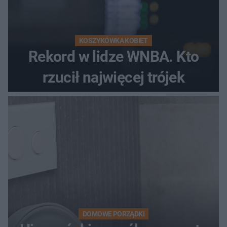
KOSZYKÓWKA KOBIET
Rekord w lidze WNBA. Kto
rzucił najwięcej trójek
DOMOWE PORZĄDKI