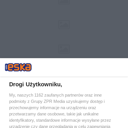
Drogi Użytkowniku,
My, naszych 1162 zaufanych partnerów oraz inne
Żaden utwór zamieszczony w serwisie nie może być powielany i
podmioty z Grupy ZPR Media uzyskujemy dostęp i
rozpowszechniany lub dalej rozpowszechniany w jakikolwiek sposób (w
tym także elektroniczny lub mechaniczny) na jakimkolwiek polu
przechowujemy informacje na urządzeniu oraz
eksploatacji w jakiejkolwiek formie, włącznie z umieszczaniem w
przetwarzamy dane osobowe, takie jak unikalne
Internecie bez pisemnej zgody właściciela praw. Jakiekolwiek użycie lub
identyfikatory, standardowe informacje wysyłane przez
wykorzystanie utworów w całości lub w części z naruszeniem prawa,
tzn. bez właściwej zgody, jest zabronione pod groźbą kary i może być
urządzenie czy dane przeglądania w celu zapewniania