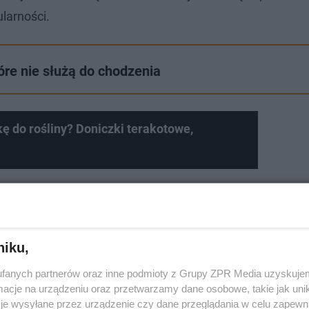
ularności.
re nie służą do chodzenia
ę do rośliny? Doniczki terakotowe,
niku,
fanych partnerów oraz inne podmioty z Grupy ZPR Media uzyskujem
cje na urządzeniu oraz przetwarzamy dane osobowe, takie jak unika
je wysyłane przez urządzenie czy dane przeglądania w celu zapewn