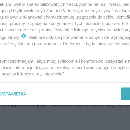
klam, wybór spersonalizowanych treści, pomiar reklam i treści, bad
 zgodą Użytkownika my i Zaufani Partnerzy możemy używać dokład
az aktywnie skanować charakterystykę urządzenia do celów identyfi
ść, prosimy o zgodę na korzystanie z tych technologii poprzez klikn
a i zawsze możesz ją zmienić/wycofać klikając przycisk ustawień pr
ogu strony
. Niektóre rodzaje przetwarzania danych nie wymagaj
iwić się takiemu przetwarzaniu. Preferencje będą miały zastosowanie
eż osoby, które chcą mieć zielone wnętrza, a niestety ch
szymi informacjami, abyś mógł świadomie i komfortowo korzystać z
gółowe informacje dotyczące przetwarzania Twoich danych znajdzi
ego dla nich to idealne rozwiązanie!
s
oraz po kliknięciu w „Ustawienia”.
ją nie tylko na prywatnych przestrzeniach, ale także w bi
USTAWIENIA
miejscach. Plastikowe rośliny są tanie, dlatego firmy czę
 mogą stać np. przy wejściu do kuchni restauracyjnej, a 