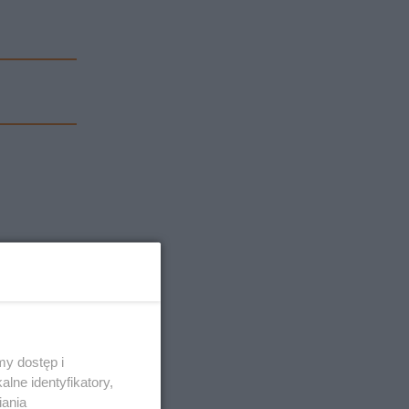
y dostęp i
lne identyfikatory,
iania