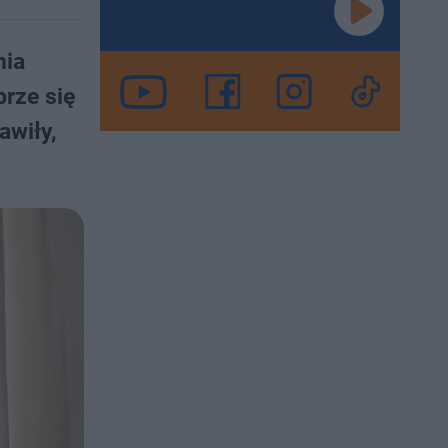
nia
brze się
awiły,