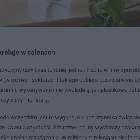
 króluje w salonach
przyczyny cały czas to robią, jednak trochę w inny sposób
(w różnych sektorach) takiego dublera doczekały się też
tarannie wykonywane i nie wyglądają, jak plastikowe zab
rczyki czy monstery.
zede wszystkim jest to wygoda, oprócz czynnika związan
e kwestia czystości. Sztuczne rośliny wystarczy czasam
 funkcjonalne rozwiązania. W minionym miesiącu pisałam 