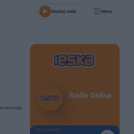
Słuchaj radia
Menu
a
Radio Online
daj do Google
TERAZ GRAMY