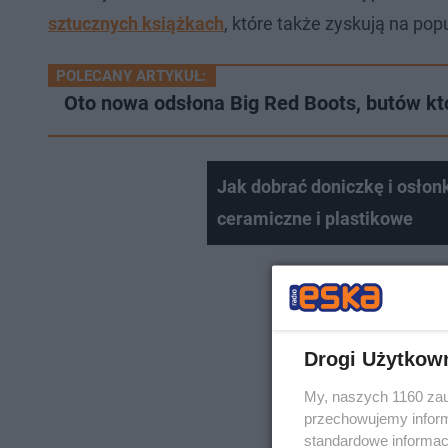
sztucznych książkach
, które także zyskują na pop
POLECANY ARTYKUŁ:
Oto nowa odsłona Big Red Boots, butów któ
Jak dobrać doniczkę i osłonk
ceramiczne i plastikowe
Drogi Użytkow
My, naszych 1160 zau
przechowujemy informa
standardowe informac