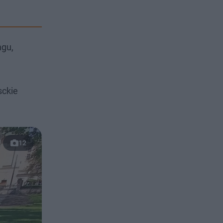
ngu,
sckie
12