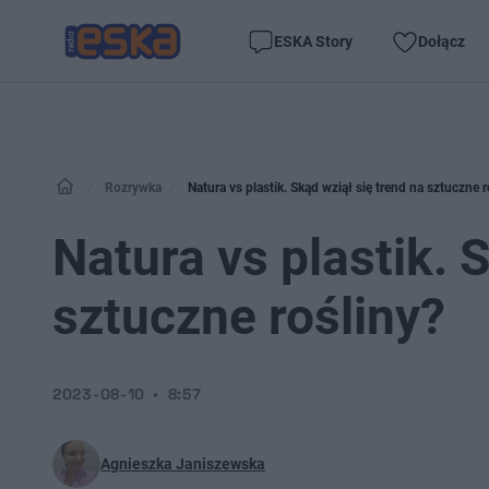
ESKA Story
Dołącz
Rozrywka
Natura vs plastik. Skąd wziął się trend na sztuczne r
Natura vs plastik. 
sztuczne rośliny?
2023-08-10
8:57
Agnieszka Janiszewska