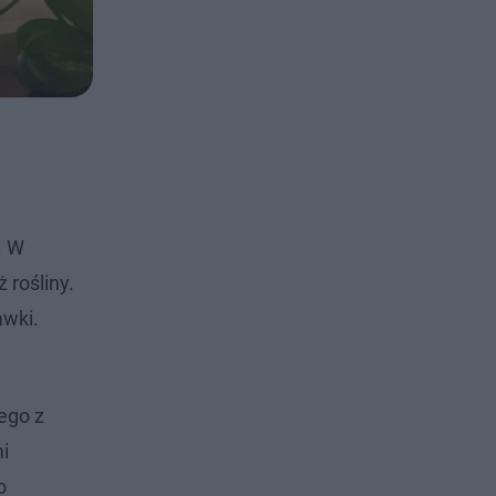
. W
 rośliny.
awki.
ego z
i
o