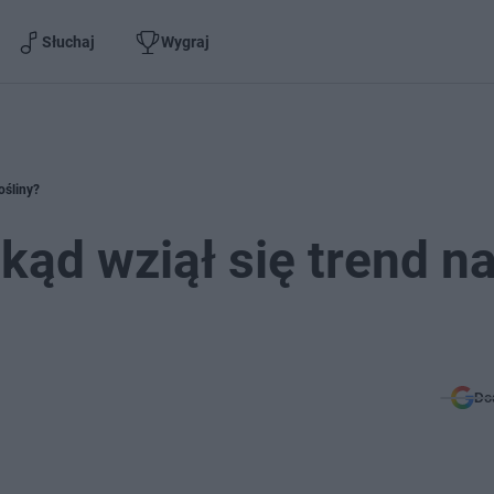
Słuchaj
Wygraj
ośliny?
Skąd wziął się trend n
Do