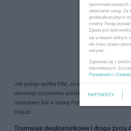
spersonalizowanych re
ulepszanie usług. Za
geolokalizacyjnych or
cenimy Twoją prywatno
Zgoda jest dobrowoln
się w lewym dolnym r
ale masz prawo sprzec
witrynie.
Zapoznaj się z poniż
internetowych. Szcze
Prywatności
i
Cookie
Jak podaje spółka PIM, „to właśnie przy ul. Wrzos
obecnego przystanku autobusowego, planowany je
PARTNERZY
rozbudowy linii w stronę Podolan, na tym etapie ni
Dojazd.
Tramwaje dwukierunkowe i droga życia d