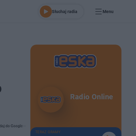
Słuchaj radia
Menu
o
Radio Online
daj do Google
TERAZ GRAMY