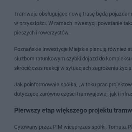
Tramwaje obsługujące nową trasę będą pojazdami
w przyszłości. W ramach inwestycji powstanie tak
pieszych i rowerzystów.
Poznańskie Inwestycje Miejskie planują również st
służbom ratunkowym szybki dojazd do kompleksu s
skrócić czas reakcji w sytuacjach zagrożenia życia
Jak poinformowała spółka, „w toku prac projekt
dotyczące zarówno części tramwajowej, jak i infra
Pierwszy etap większego projektu tram
Cytowany przez PIM wiceprezes spółki, Tomasz Płó