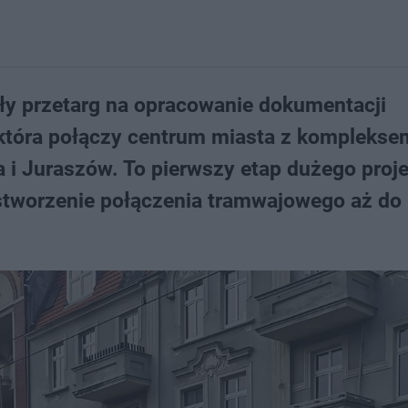
iły przetarg na opracowanie dokumentacji
 która połączy centrum miasta z komplekse
ka i Juraszów. To pierwszy etap dużego proj
stworzenie połączenia tramwajowego aż do