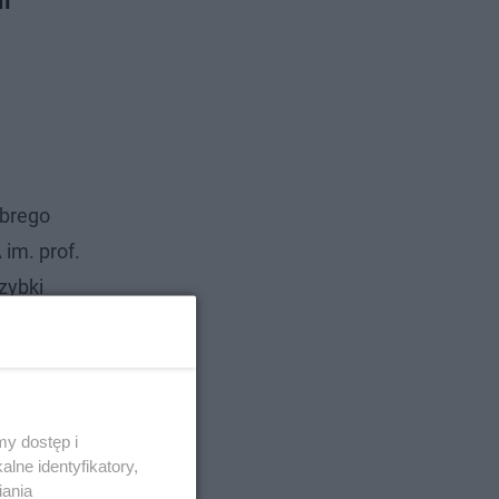
m
obrego
im. prof.
zybki
y dostęp i
lne identyfikatory,
iania