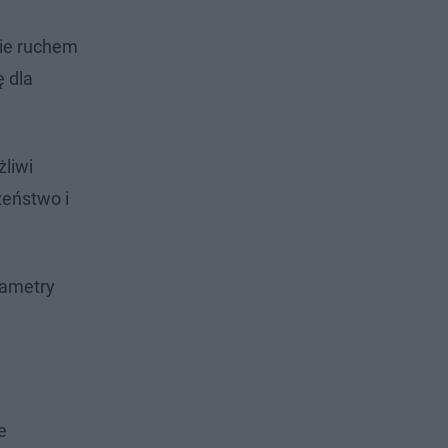
nie ruchem
 dla
żliwi
zeństwo i
rametry
e