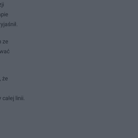
ji
apie
yjaśnił.
h ze
ować
, że
ałej linii.