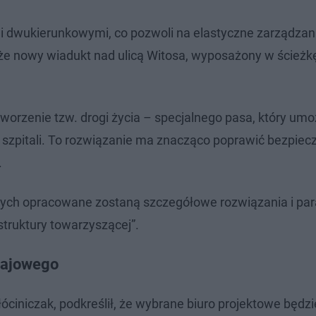
 dwukierunkowymi, co pozwoli na elastyczne zarządza
że nowy wiadukt nad ulicą Witosa, wyposażony w ścieżkę
worzenie tzw. drogi życia – specjalnego pasa, który umo
zpitali. To rozwiązanie ma znacząco poprawić bezpiec
.
owych opracowane zostaną szczegółowe rozwiązania i pa
struktury towarzyszącej”.
wajowego
ciniczak, podkreślił, że wybrane biuro projektowe będzi