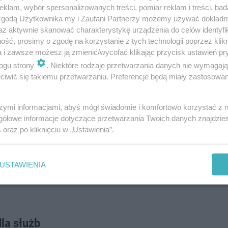
klam, wybór spersonalizowanych treści, pomiar reklam i treści, bad
 zgodą Użytkownika my i Zaufani Partnerzy możemy używać dokład
az aktywnie skanować charakterystykę urządzenia do celów identyfi
ść, prosimy o zgodę na korzystanie z tych technologii poprzez klikn
a i zawsze możesz ją zmienić/wycofać klikając przycisk ustawień pr
ogu strony
. Niektóre rodzaje przetwarzania danych nie wymagaj
iwić się takiemu przetwarzaniu. Preferencje będą miały zastosowanie
szymi informacjami, abyś mógł świadomie i komfortowo korzystać z
gółowe informacje dotyczące przetwarzania Twoich danych znajdzi
s
oraz po kliknięciu w „Ustawienia”.
ka, na wysokości Wielkopolskiego Centrum Pediatrii, w re
st przystanek końcowo-początkowy”. Ze względu na dal
USTAWIENIA
e powstanie tradycyjna pętla. Torowisko zakończy się śle
la służb