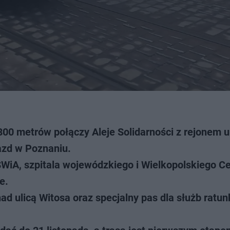
00 metrów połączy Aleje Solidarności z rejonem u
azd w Poznaniu.
MSWiA, szpitala wojewódzkiego i Wielkopolskiego C
e.
d ulicą Witosa oraz specjalny pas dla służb ratu