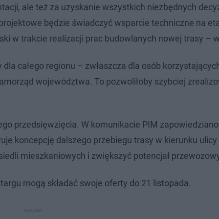
acji, ale też za uzyskanie wszystkich niezbędnych decyz
 projektowe będzie świadczyć wsparcie techniczne na et
i w trakcie realizacji prac budowlanych nowej trasy – w
y dla całego regionu – zwłaszcza dla osób korzystającyc
 samorząd województwa. To pozwoliłoby szybciej zrealiz
ego przedsięwzięcia. W komunikacie PIM zapowiedziano
je koncepcję dalszego przebiegu trasy w kierunku ulicy
iedli mieszkaniowych i zwiększyć potencjał przewozowy c
argu mogą składać swoje oferty do 21 listopada.