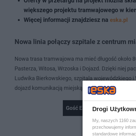
Oferty w przetargu na projekt można skła
większego projektu tramwajowego w kieru
Więcej informacji znajdziesz na
eska.pl
Nowa linia połączy szpitale z centrum mi
Nowa trasa tramwajowa ma mieć długość około 800
Pasterza, Witosa, Wrzoska i Dojazd. Dzięki niej pa
Ludwika Bierkowskiego, szpitala wojewódzkiego i 
dojazd komunikacją miejską.
Gość Eski Poznań - Marcin G
Drogi Użytkow
My, naszych 1160 zau
przechowujemy informa
standardowe informac