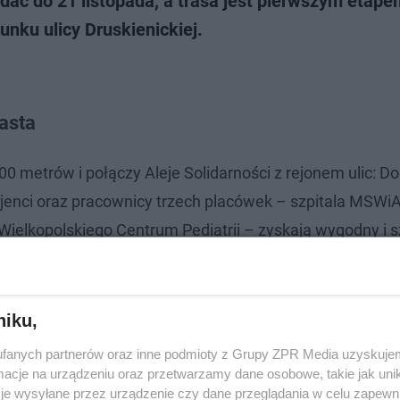
dać do 21 listopada, a trasa jest pierwszym etape
nku ulicy Druskienickiej.
asta
 metrów i połączy Aleje Solidarności z rejonem ulic: D
cjenci oraz pracownicy trzech placówek – szpitala MSWiA 
Wielkopolskiego Centrum Pediatrii – zyskają wygodny i s
ołek, zastępca prezydenta Poznania
niku,
fanych partnerów oraz inne podmioty z Grupy ZPR Media uzyskujem
cje na urządzeniu oraz przetwarzamy dane osobowe, takie jak unika
je wysyłane przez urządzenie czy dane przeglądania w celu zapewn