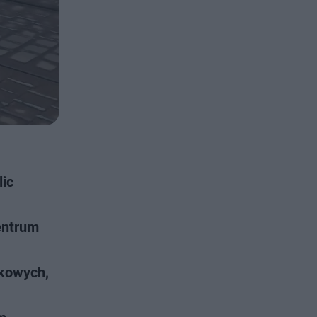
lic
entrum
nkowych,