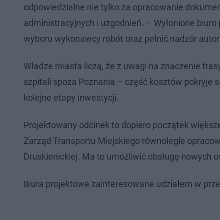
odpowiedzialne nie tylko za opracowanie dokument
administracyjnych i uzgodnień. – Wyłonione biuro
wyboru wykonawcy robót oraz pełnić nadzór autorsk
Władze miasta liczą, że z uwagi na znaczenie tras
szpitali spoza Poznania – część kosztów pokryje
kolejne etapy inwestycji.
Projektowany odcinek to dopiero początek większ
Zarząd Transportu Miejskiego równolegle opracowu
Druskienickiej. Ma to umożliwić obsługę nowych os
Biura projektowe zainteresowane udziałem w przet