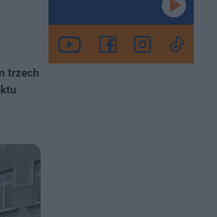
m trzech
ektu