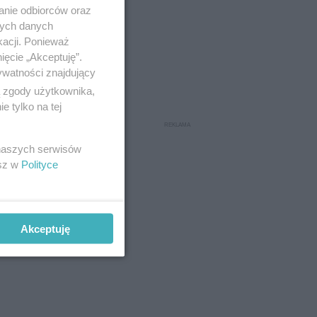
anie odbiorców oraz
nych danych
kacji. Ponieważ
ięcie „Akceptuję”.
ywatności znajdujący
ą zgody użytkownika,
 tylko na tej
 naszych serwisów
esz w
Polityce
jonie
sze plany
Akceptuję
po przy ul.