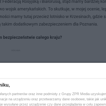
z Federacją Rosyjską i Białorusią, stąd mamy bardziej ko
o wojsk amerykańskich. To skutkuje, w mojej ocenie, le
ości mamy tutaj przecież lotnisko w Krzesinach, gdzie są
 są takim dodatkowym zabezpieczeniem dla Poznania.
ym bezpieczeństwie całego kraju?
niku,
fanych partnerów oraz inne podmioty z Grupy ZPR Media uzyskujem
cje na urządzeniu oraz przetwarzamy dane osobowe, takie jak unika
je wysyłane przez urządzenie czy dane przeglądania w celu zapewn