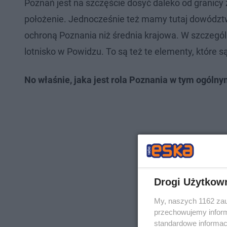
Poznań jest na szczęście dosyć daleko od granicy 
położenie. Jednocześnie też mamy tutaj dowództw
ochroną Poznania niż średnia krajowa. W szczególn
lotnisko w Powidzu. To są też te elementy, które
No właśnie, jaka jest rola Poznania w tym ogóln
Drogi Użytkow
My, naszych 1162 zau
przechowujemy informa
standardowe informac