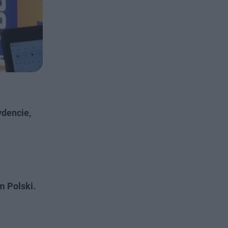
ydencie,
m Polski.