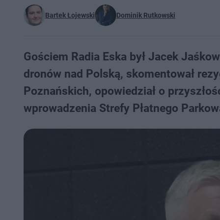
Bartek Łojewski
Dominik Rutkowski
Gościem Radia Eska był Jacek Jaśkowi
dronów nad Polską, skomentował rez
Poznańskich, opowiedział o przyszłośc
wprowadzenia Strefy Płatnego Parkow