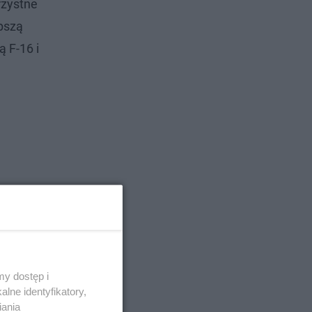
rzystne
pszą
 F-16 i
y dostęp i
lne identyfikatory,
iania