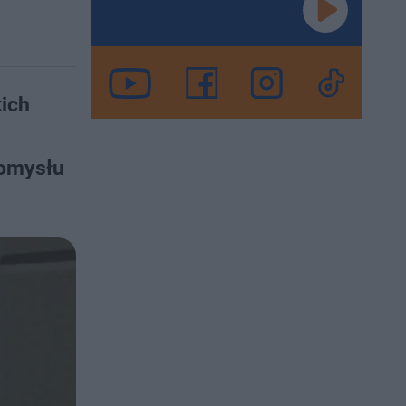
kich
pomysłu