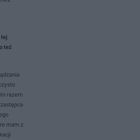
tej
o też
ządzania
 czysto
nim razem
j zastępca
tego
tóre mam z
kacji