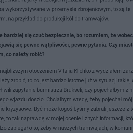
 są wykorzystywane w przemyśle zbrojeniowym, to są te
ym, na przykład do produkcji kół do tramwajów.
 bardziej się czuć bezpiecznie, bo rozumiem, że wobec 
 pojawią się pewne wątpliwości, pewne pytania. Czy miast
, co należy robić?
 najbliższym otoczeniem Vitalia Klichko z wydziałem zar
y zrobić, to co jest bardzo istotne już w sytuacji takiej
hwili zapytanie burmistrza Brukseli, czy pojechałbym z 
 tego wjazdu doszło. Chciałbym wtedy, żeby pojechał mó
ie kryzysowe. Być może kogoś byśmy zabrali jeszcze z 
e, to tak naprawdę w mojej ocenie i z tych informacji, k
rdzo zabiegał o to, żeby w naszych tramwajach, w komuni