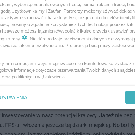
klam, wybór spersonalizowanych treści, pomiar reklam i treści, bad
 zgodą Użytkownika my i Zaufani Partnerzy możemy używać dokład
az aktywnie skanować charakterystykę urządzenia do celów identyfi
stowania w przemysł obronny, a Rozmawiałem niedawno 
ść, prosimy o zgodę na korzystanie z tych technologii poprzez klikn
a i zawsze możesz ją zmienić/wycofać klikając przycisk ustawień pr
j chwili szukają kooperantów w Wielkopolsce do produkcj
ogu strony
. Niektóre rodzaje przetwarzania danych nie wymagaj
 i jestem przekonany właśnie, że w tym kierunku się będz
iwić się takiemu przetwarzaniu. Preferencje będą miały zastosowanie
eśmy daleko od granicy z Federacją Rosyjską i należy te
szymi informacjami, abyś mógł świadomie i komfortowo korzystać z
gółowe informacje dotyczące przetwarzania Twoich danych znajdzi
s
oraz po kliknięciu w „Ustawienia”.
 właśnie produkowane, czy to części już do do tych cz
ch.
USTAWIENIA
icach, takie są decyzje na poziomie ministerstw. Z tego
 też inwestowanie w nasz potencjał krajowy. Ja też nie be
FPS-u i włożenia jeszcze tej działki miejskiej. No bo H
tą jechałem, ja tym czołgiem jeździłem, oni produkują ró