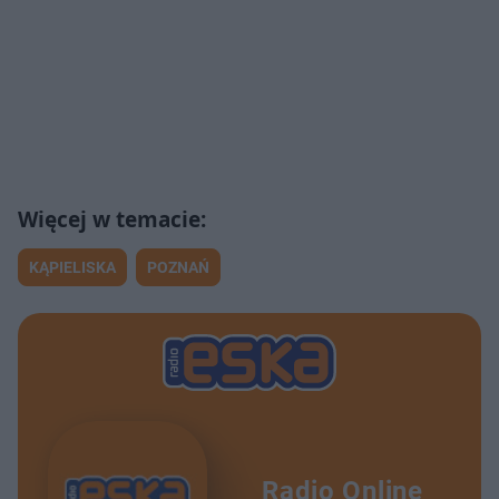
KĄPIELISKA
POZNAŃ
Radio Online