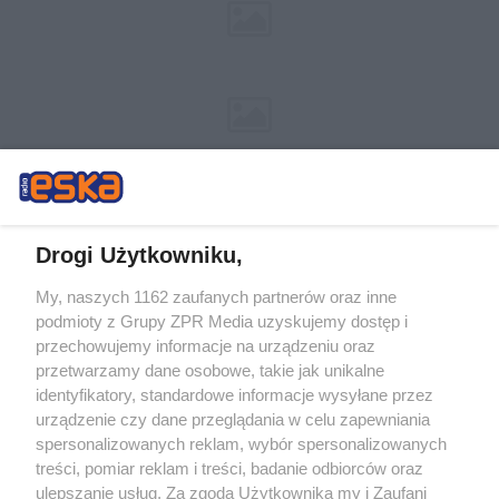
Drogi Użytkowniku,
My, naszych 1162 zaufanych partnerów oraz inne
Żaden utwór zamieszczony w serwisie nie może być powielany i
podmioty z Grupy ZPR Media uzyskujemy dostęp i
rozpowszechniany lub dalej rozpowszechniany w jakikolwiek sposób (w
tym także elektroniczny lub mechaniczny) na jakimkolwiek polu
przechowujemy informacje na urządzeniu oraz
eksploatacji w jakiejkolwiek formie, włącznie z umieszczaniem w Internecie
przetwarzamy dane osobowe, takie jak unikalne
bez pisemnej zgody właściciela praw. Jakiekolwiek użycie lub
wykorzystanie utworów w całości lub w części z naruszeniem prawa, tzn.
identyfikatory, standardowe informacje wysyłane przez
bez właściwej zgody, jest zabronione pod groźbą kary i może być ścigane
urządzenie czy dane przeglądania w celu zapewniania
prawnie.
spersonalizowanych reklam, wybór spersonalizowanych
treści, pomiar reklam i treści, badanie odbiorców oraz
ulepszanie usług. Za zgodą Użytkownika my i Zaufani