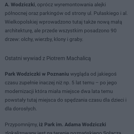
A. Wodziczki
, oprócz wyremontowania alejki
północnej oraz parkingów od strony ul. Pułaskiego i al.
Wielkopolskiej wprowadzono tutaj także nową małą
architekturę, ale przede wszystkim posadzono 90
drzew: olchy, wierzby, klony i graby.
Ostatni wywiad z Piotrem Machalicą
Park Wodziczki w Poznaniu
wygląda od jakiegoś
czasu zupełnie inaczej niż np. 5 lat temu – po jego
modernizacji która miała miejsce dwa lata temu
powstały tutaj miejsca do spędzania czasu dla dzieci i
dla dorosłych.
Przypomnijmy,
iż Park im. Adama Wodziczki
zlokalizowany jest na terenie poznańskiego Sołacza,