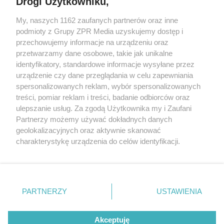
Drogi Użytkowniku,
My, naszych 1162 zaufanych partnerów oraz inne
Żaden utwór zamieszczony w serwisie nie może być powielany i
podmioty z Grupy ZPR Media uzyskujemy dostęp i
rozpowszechniany lub dalej rozpowszechniany w jakikolwiek sposób (w
tym także elektroniczny lub mechaniczny) na jakimkolwiek polu
przechowujemy informacje na urządzeniu oraz
eksploatacji w jakiejkolwiek formie, włącznie z umieszczaniem w
przetwarzamy dane osobowe, takie jak unikalne
Internecie bez pisemnej zgody właściciela praw. Jakiekolwiek użycie lub
identyfikatory, standardowe informacje wysyłane przez
wykorzystanie utworów w całości lub w części z naruszeniem prawa,
tzn. bez właściwej zgody, jest zabronione pod groźbą kary i może być
urządzenie czy dane przeglądania w celu zapewniania
ścigane prawnie.
spersonalizowanych reklam, wybór spersonalizowanych
treści, pomiar reklam i treści, badanie odbiorców oraz
ulepszanie usług. Za zgodą Użytkownika my i Zaufani
Partnerzy możemy używać dokładnych danych
geolokalizacyjnych oraz aktywnie skanować
charakterystykę urządzenia do celów identyfikacji.
Ponieważ cenimy Twoją prywatność, prosimy o zgodę na
O nas
korzystanie z tych technologii poprzez kliknięcie
Informacje prawne
„Akceptuję”. Zgoda jest dobrowolna i zawsze możesz ją
zmienić/wycofać klikając przycisk ustawień prywatności
PARTNERZY
USTAWIENIA
Nasze serwisy
znajdujący się w lewym dolnym rogu strony
. Niektóre
rodzaje przetwarzania danych nie wymagają zgody
© 2026 Grupa ZPR Media
Akceptuję
użytkownika, ale masz prawo sprzeciwić się takiemu