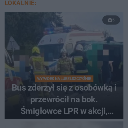
LOKALNIE:
5
WYPADEK NA LUBELSZCZYŹNIE
Bus zderzył się z osobówką i
przewrócił na bok.
Śmigłowce LPR w akcji,
rannych może być nawet