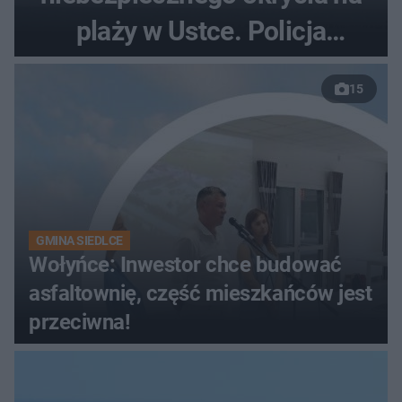
plaży w Ustce. Policja
musiała zamknąć odcinek
15
wybrzeża
GMINA SIEDLCE
Wołyńce: Inwestor chce budować
asfaltownię, część mieszkańców jest
przeciwna!