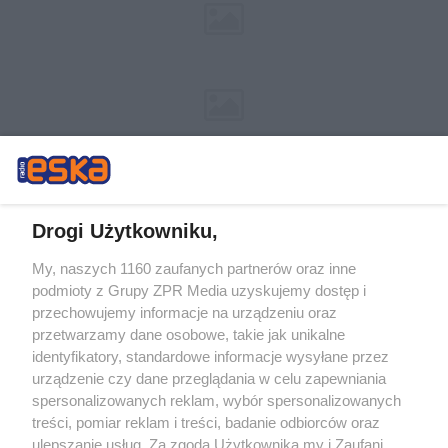
Drogi Użytkowniku,
My, naszych 1160 zaufanych partnerów oraz inne
Żaden utwór zamieszczony w serwisie nie może być powielany i
podmioty z Grupy ZPR Media uzyskujemy dostęp i
rozpowszechniany lub dalej rozpowszechniany w jakikolwiek sposób (w
tym także elektroniczny lub mechaniczny) na jakimkolwiek polu
przechowujemy informacje na urządzeniu oraz
eksploatacji w jakiejkolwiek formie, włącznie z umieszczaniem w Internecie
przetwarzamy dane osobowe, takie jak unikalne
bez pisemnej zgody właściciela praw. Jakiekolwiek użycie lub
wykorzystanie utworów w całości lub w części z naruszeniem prawa, tzn.
identyfikatory, standardowe informacje wysyłane przez
bez właściwej zgody, jest zabronione pod groźbą kary i może być ścigane
urządzenie czy dane przeglądania w celu zapewniania
prawnie.
spersonalizowanych reklam, wybór spersonalizowanych
treści, pomiar reklam i treści, badanie odbiorców oraz
ulepszanie usług. Za zgodą Użytkownika my i Zaufani