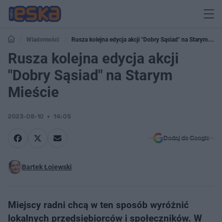
Wiadomości
Rusza kolejna edycja akcji "Dobry Sąsiad" na Starym
Mieście
Rusza kolejna edycja akcji
"Dobry Sąsiad" na Starym
Mieście
2023-08-10
14:05
Dodaj do Google
Bartek Łojewski
Miejscy radni chcą w ten sposób wyróżnić
lokalnych przedsiębiorców i społeczników. W