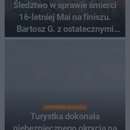
Śledztwo w sprawie śmierci
16-letniej Mai na finiszu.
Bartosz G. z ostatecznymi
zarzutami
INTERWENCJA POLICJI
Turystka dokonała
niebezpiecznego okrycia na