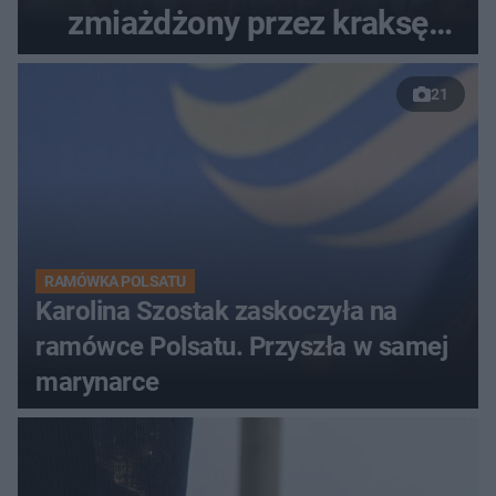
zmiażdżony przez kraksę
przed Karpaczem
21
RAMÓWKA POLSATU
Karolina Szostak zaskoczyła na
ramówce Polsatu. Przyszła w samej
marynarce