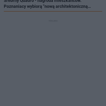
Srebrny Quadro - nagroda mieszkańców.
Poznaniacy wybiorą "nową architektoniczną…