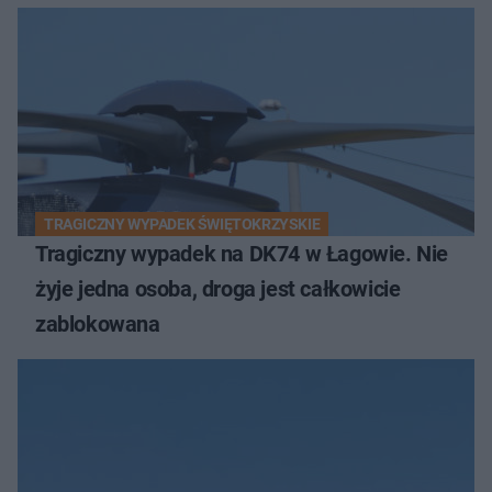
TRAGICZNY WYPADEK ŚWIĘTOKRZYSKIE
Tragiczny wypadek na DK74 w Łagowie. Nie
żyje jedna osoba, droga jest całkowicie
zablokowana