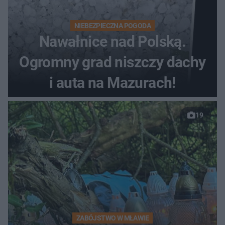
NIEBEZPIECZNA POGODA
Nawałnice nad Polską.
Ogromny grad niszczy dachy
i auta na Mazurach!
19
ZABÓJSTWO W MŁAWIE