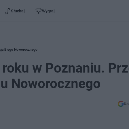
Słuchaj
Wygraj
ycja Biegu Noworocznego
 roku w Poznaniu. Pr
egu Noworocznego
Do