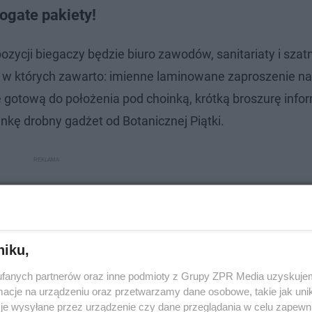
ogate pakiety!
zycji biegaczy będzie biuro zawodów, sanitariaty i szatn
 w których zawarto: imienne laminowane zaproszenie na
otową do położenia pod choinką, krótką broszurę infor
nkę drobny gadżet od Botanicznej Piątki.
niku,
fanych partnerów oraz inne podmioty z Grupy ZPR Media uzyskujem
cje na urządzeniu oraz przetwarzamy dane osobowe, takie jak unika
je wysyłane przez urządzenie czy dane przeglądania w celu zapewn