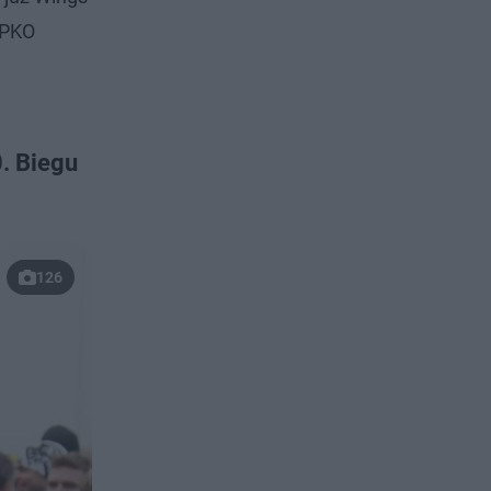
 PKO
. Biegu
126