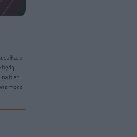
usałka, o
e będą
 na bieg,
 wie może