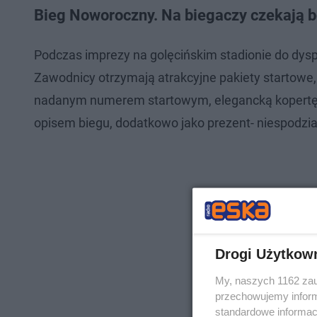
Bieg Noworoczny. Na biegaczy czekają b
Podczas imprezy na golęcińskim stadionie do dyspo
Zawodnicy otrzymają atrakcyjne pakiety startowe,
nadanym numerem startowym, elegancką kopertę g
opisem biegu, dodatkowo jako prezent- niespodzia
Drogi Użytkow
My, naszych 1162 zau
przechowujemy informa
standardowe informac