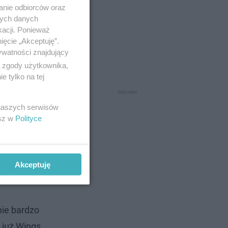
anie odbiorców oraz
nych danych
kacji. Ponieważ
ięcie „Akceptuję”.
ywatności znajdujący
ą zgody użytkownika,
 tylko na tej
 naszych serwisów
esz w
Polityce
Akceptuję
ie bardzo
o już Wings