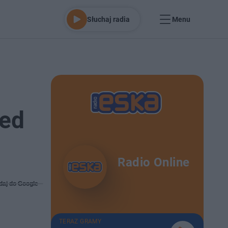
Słuchaj radia
Menu
zed
Radio Online
daj do Google
TERAZ GRAMY