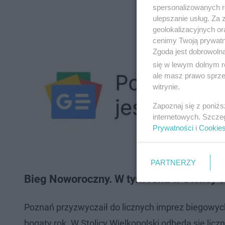
spersonalizowanych re
ulepszanie usług. Za
geolokalizacyjnych or
cenimy Twoją prywatno
Zgoda jest dobrowoln
się w lewym dolnym r
ale masz prawo sprzec
witrynie.
Zapoznaj się z poniż
internetowych. Szcze
Prywatności
i
Cookie
PARTNERZY
Bieg Noworoczny. W tym roku w Stolicy W
Poznań przyzwyczaił do licznych imprez biegowy
bogaty rok. W Stolicy Wielkopolski odbędą się licz