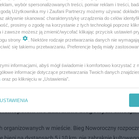
klam, wybór spersonalizowanych treści, pomiar reklam i treści, bad
 zgodą Użytkownika my i Zaufani Partnerzy możemy używać dokład
az aktywnie skanować charakterystykę urządzenia do celów identyfi
ść, prosimy o zgodę na korzystanie z tych technologii poprzez klikn
a i zawsze możesz ją zmienić/wycofać klikając przycisk ustawień pr
ogu strony
. Niektóre rodzaje przetwarzania danych nie wymagaj
iwić się takiemu przetwarzaniu. Preferencje będą miały zastosowanie
szymi informacjami, abyś mógł świadomie i komfortowo korzystać z
gółowe informacje dotyczące przetwarzania Twoich danych znajdzi
s
oraz po kliknięciu w „Ustawienia”.
USTAWIENIA
ielkopolski nie zabraknie biegowych emocji!
ch organizowanych w mieście. Bieg Noworoczny rozpoczn
ne biegi na dystansach 5 i 10 km, nie zabraknie kultoweg