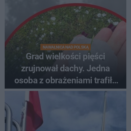
NAWAŁNICA NAD POLSKĄ
Grad wielkości pięści
zrujnował dachy. Jedna
osoba z obrażeniami trafiła
do szpitala