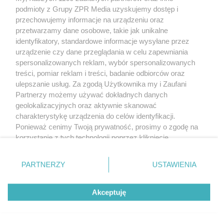
Żaden utwór zamieszczony w serwisie nie może być powielany i
podmioty z Grupy ZPR Media uzyskujemy dostęp i
rozpowszechniany lub dalej rozpowszechniany w jakikolwiek sposób (w
tym także elektroniczny lub mechaniczny) na jakimkolwiek polu
przechowujemy informacje na urządzeniu oraz
eksploatacji w jakiejkolwiek formie, włącznie z umieszczaniem w Internecie
przetwarzamy dane osobowe, takie jak unikalne
bez pisemnej zgody właściciela praw. Jakiekolwiek użycie lub
identyfikatory, standardowe informacje wysyłane przez
wykorzystanie utworów w całości lub w części z naruszeniem prawa, tzn.
bez właściwej zgody, jest zabronione pod groźbą kary i może być ścigane
urządzenie czy dane przeglądania w celu zapewniania
prawnie.
spersonalizowanych reklam, wybór spersonalizowanych
treści, pomiar reklam i treści, badanie odbiorców oraz
ulepszanie usług. Za zgodą Użytkownika my i Zaufani
Partnerzy możemy używać dokładnych danych
geolokalizacyjnych oraz aktywnie skanować
charakterystykę urządzenia do celów identyfikacji.
Ponieważ cenimy Twoją prywatność, prosimy o zgodę na
O nas
korzystanie z tych technologii poprzez kliknięcie
Informacje prawne
„Akceptuję”. Zgoda jest dobrowolna i zawsze możesz ją
zmienić/wycofać klikając przycisk ustawień prywatności
Nasze serwisy
PARTNERZY
USTAWIENIA
znajdujący się w lewym dolnym rogu strony
. Niektóre
rodzaje przetwarzania danych nie wymagają zgody
© 2026 Grupa ZPR Media
Akceptuję
użytkownika, ale masz prawo sprzeciwić się takiemu
przetwarzaniu. Preferencje będą miały zastosowanie tylko
na tej witrynie.