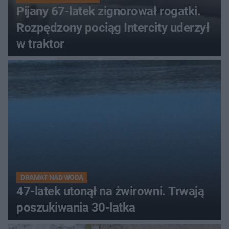
Pijany 67-latek zignorował rogatki.
Rozpędzony pociąg Intercity uderzył
w traktor
DRAMAT NAD WODĄ
47-latek utonął na żwirowni. Trwają
poszukiwania 30-latka