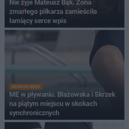
Nie żyje Mateusz Bąk. Żona
zmarłego piłkarza zamieściła
łamiący serce wpis
SKOKI DO WODY
ME w pływaniu. Błażowska i Skrzek
na piątym miejscu w skokach
synchronicznych