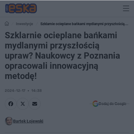
Inwestycje
Szklarnie ocieplane bańkami mydlanymi przyszłością
upraw? Naukowcy z Poznania opracowali innowacyjną metodę!
Szklarnie ocieplane bańkami
mydlanymi przyszłością
upraw? Naukowcy z Poznania
opracowali innowacyjną
metodę!
2024-12-17
14:38
Dodaj do Google
Bartek Łojewski