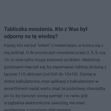
Tabliczka mnożenia. Kto z Was był
odporny na tę wiedzę?
Każdy, kto nie był "orłem" z matematyki, w końcu się z
nią zetknął. O ile proste jest mnożenie przez 2, 5, 9, czy
10, to inne cyfry mogą stanowić problem. Niektórzy
godzinami męczyli się, by zapamiętać tablicę złożoną z
łącznie 110 obliczeń (od 0x0 do 10x10). Dzisiaj w
dobie kalkulatorów, oraz aplikacji z kalkulatorem w
smartfonach nadal warto znać te podstawy, chociażby
po to, by ćwiczyć swoją pamięć i w razie, gdy
urządzenia elektroniczne zawodzą, nie mieć
problemów z prostymi obliczeniami.