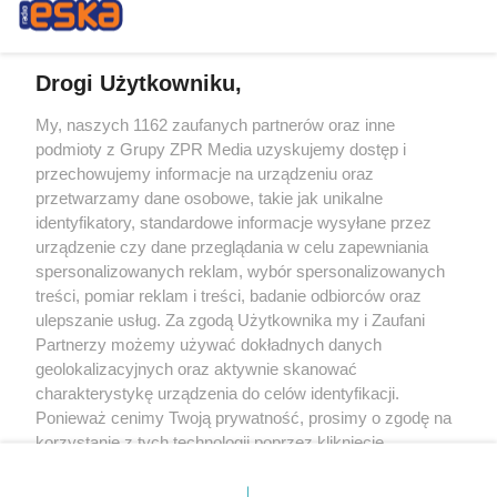
Drogi Użytkowniku,
My, naszych 1162 zaufanych partnerów oraz inne
Żaden utwór zamieszczony w serwisie nie może być powielany i
podmioty z Grupy ZPR Media uzyskujemy dostęp i
rozpowszechniany lub dalej rozpowszechniany w jakikolwiek sposób (w
tym także elektroniczny lub mechaniczny) na jakimkolwiek polu
przechowujemy informacje na urządzeniu oraz
eksploatacji w jakiejkolwiek formie, włącznie z umieszczaniem w Internecie
przetwarzamy dane osobowe, takie jak unikalne
bez pisemnej zgody właściciela praw. Jakiekolwiek użycie lub
identyfikatory, standardowe informacje wysyłane przez
wykorzystanie utworów w całości lub w części z naruszeniem prawa, tzn.
bez właściwej zgody, jest zabronione pod groźbą kary i może być ścigane
urządzenie czy dane przeglądania w celu zapewniania
prawnie.
spersonalizowanych reklam, wybór spersonalizowanych
treści, pomiar reklam i treści, badanie odbiorców oraz
ulepszanie usług. Za zgodą Użytkownika my i Zaufani
Partnerzy możemy używać dokładnych danych
geolokalizacyjnych oraz aktywnie skanować
charakterystykę urządzenia do celów identyfikacji.
Ponieważ cenimy Twoją prywatność, prosimy o zgodę na
O nas
korzystanie z tych technologii poprzez kliknięcie
Informacje prawne
„Akceptuję”. Zgoda jest dobrowolna i zawsze możesz ją
zmienić/wycofać klikając przycisk ustawień prywatności