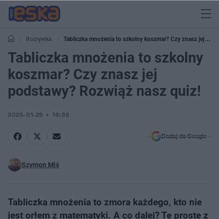
Rozrywka
Tabliczka mnożenia to szkolny koszmar? Czy znasz jej
podstawy? Rozwiąż nasz quiz!
Tabliczka mnożenia to szkolny
koszmar? Czy znasz jej
podstawy? Rozwiąż nasz quiz!
2025-01-29
14:39
Dodaj do Google
Szymon Miś
Tabliczka mnożenia to zmora każdego, kto nie
jest orłem z matematyki. A co dalej? Te proste z