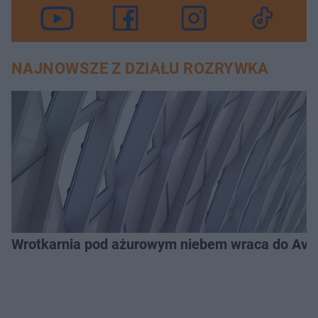
NAJNOWSZE Z DZIAŁU ROZRYWKA
Wrotkarnia pod ażurowym niebem wraca do Avenid