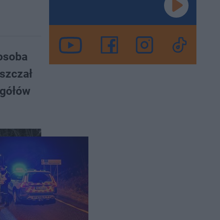
 osoba
eszczał
egółów