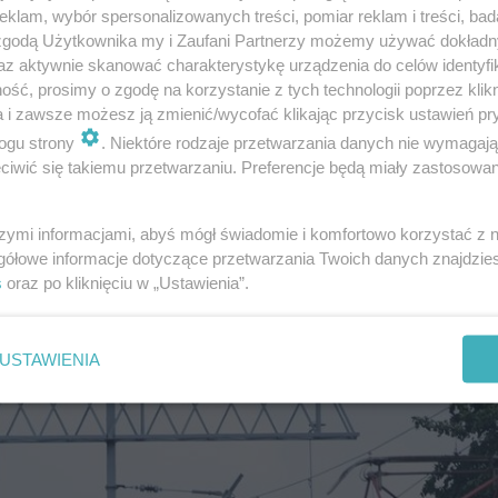
klam, wybór spersonalizowanych treści, pomiar reklam i treści, bad
 zgodą Użytkownika my i Zaufani Partnerzy możemy używać dokład
az aktywnie skanować charakterystykę urządzenia do celów identyfi
ść, prosimy o zgodę na korzystanie z tych technologii poprzez klikn
Avisa Nordland, że ludzie zbyli ewakuowani przez okna. N
a i zawsze możesz ją zmienić/wycofać klikając przycisk ustawień pr
ili, że pociąg nagle zahamował, wyrzucając ludzi z wag
ogu strony
. Niektóre rodzaje przetwarzania danych nie wymagaj
iwić się takiemu przetwarzaniu. Preferencje będą miały zastosowanie
szymi informacjami, abyś mógł świadomie i komfortowo korzystać z
tery osoby zostały ranne.
gółowe informacje dotyczące przetwarzania Twoich danych znajdzi
s
oraz po kliknięciu w „Ustawienia”.
lei:
USTAWIENIA