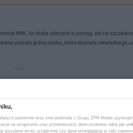
onował NRK, że skała uderzyła w pociąg, ale na szczęście
owana została jedna osoba, która doznała niewielkiego u
niku,
fanych partnerów oraz inne podmioty z Grupy ZPR Media uzyskujem
cje na urządzeniu oraz przetwarzamy dane osobowe, takie jak unika
je wysyłane przez urządzenie czy dane przeglądania w celu zapewn