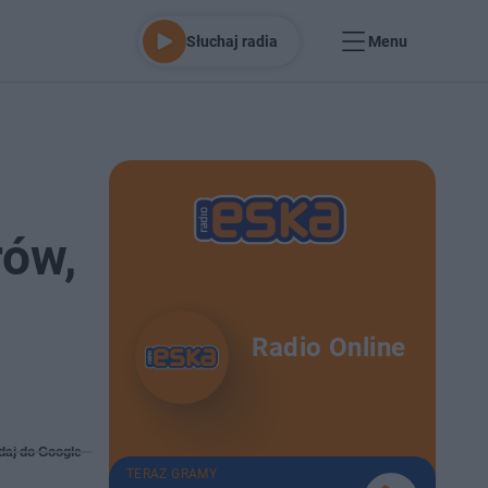
Słuchaj radia
Menu
rów,
Radio Online
daj do Google
TERAZ GRAMY