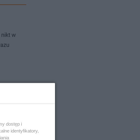
 nikt w
razu
y dostęp i
lne identyfikatory,
iania