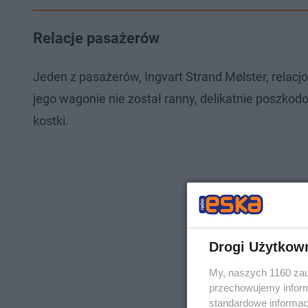
Relacje pasażerów
Jeden z pasażerów, Ingvart Strand Mølster, relacj
jego wagonie nie został ranny, delikatnie poszkod
kostki.
Drogi Użytkow
My, naszych 1160 zau
przechowujemy informa
standardowe informac