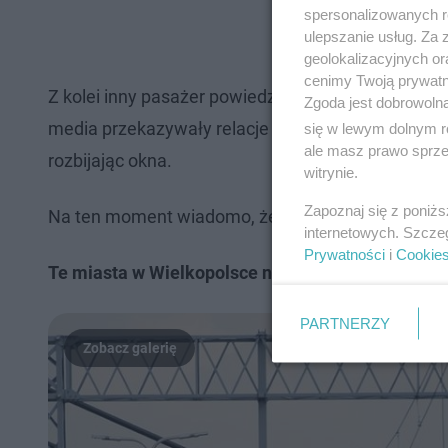
spersonalizowanych re
ulepszanie usług. Za
geolokalizacyjnych or
cenimy Twoją prywatno
Z kolei inny pasażer powiedział lokalnej gazecie 
Zgoda jest dobrowoln
media przekazywały relacje pasażerów, którzy mów
się w lewym dolnym r
ale masz prawo sprzec
rozbijając okna.
witrynie.
Zapoznaj się z poniż
Na ten moment wiadomo, że w wyniku wypadku, cz
internetowych. Szcze
Prywatności
i
Cookie
Te miasta w Wielkopolsce nie mają dostępu do ko
PARTNERZY