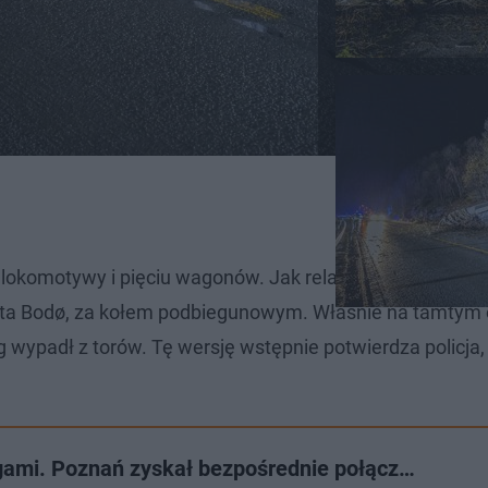
 lokomotywy i pięciu wagonów. Jak relacjonuje portal i.pl
sta Bodø, za kołem podbiegunowym. Właśnie na tamtym 
ąg wypadł z torów. Tę wersję wstępnie potwierdza policja,
gami. Poznań zyskał bezpośrednie połącz…