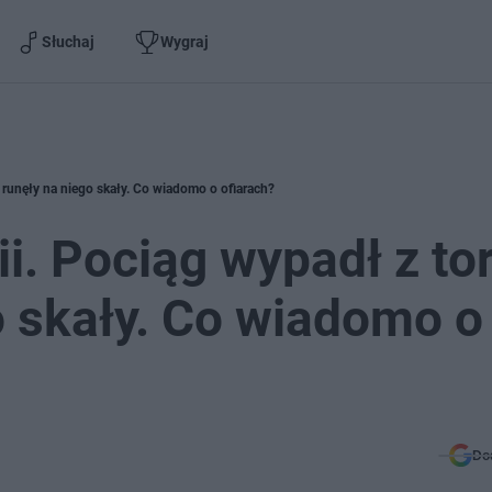
Słuchaj
Wygraj
 runęły na niego skały. Co wiadomo o ofiarach?
i. Pociąg wypadł z to
o skały. Co wiadomo o
Do