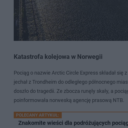
Katastrofa kolejowa w Norwegii
Pociąg o nazwie Arctic Circle Express składał się z
jechał z Trondheim do odległego północnego mia
doszło do tragedii. Ze zbocza runęły skały, a poci
poinformowała norweską agencję prasową NTB.
POLECANY ARTYKUŁ:
Znakomite wieści dla podróżujących pocią