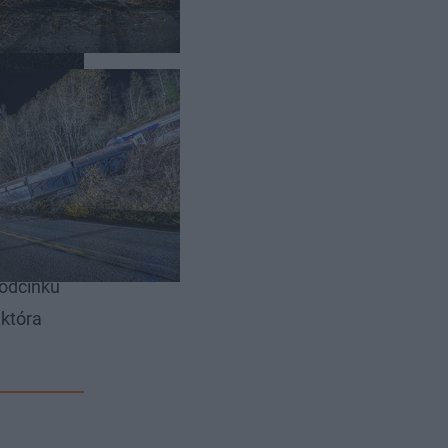
, pojazd
odcinku
 która