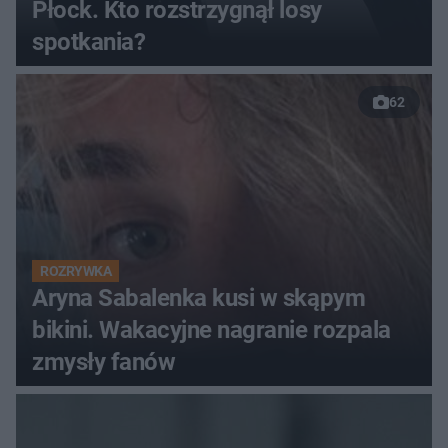
Płock. Kto rozstrzygnął losy
spotkania?
62
ROZRYWKA
Aryna Sabalenka kusi w skąpym
bikini. Wakacyjne nagranie rozpala
zmysły fanów