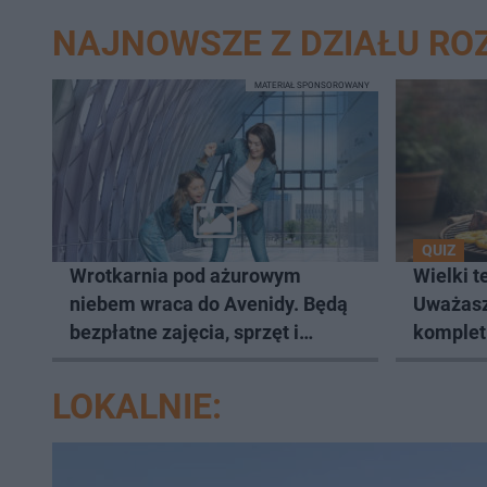
NAJNOWSZE Z DZIAŁU R
MATERIAŁ SPONSOROWANY
QUIZ
Wrotkarnia pod ażurowym
Wielki t
niebem wraca do Avenidy. Będą
Uważasz 
bezpłatne zajęcia, sprzęt i
komplet
warsztaty
łatwo!
LOKALNIE: