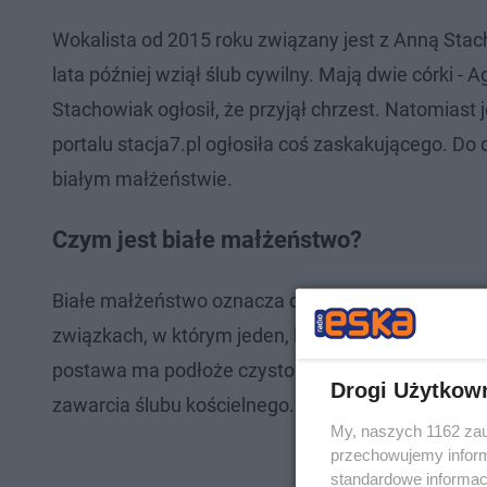
Wokalista od 2015 roku związany jest z Anną Stach
lata później wziął ślub cywilny. Mają dwie córki - 
Stachowiak ogłosił, że przyjął chrzest. Natomiast
portalu stacja7.pl ogłosiła coś zaskakującego. Do 
białym małżeństwie.
Czym jest białe małżeństwo?
Białe małżeństwo oznacza de facto życie w celibac
związkach, w którym jeden, lub dwóch małżonków j
postawa ma podłoże czysto religijne. Ten rodzaj b
Drogi Użytkow
zawarcia ślubu kościelnego.
My, naszych 1162 zau
przechowujemy informa
standardowe informac