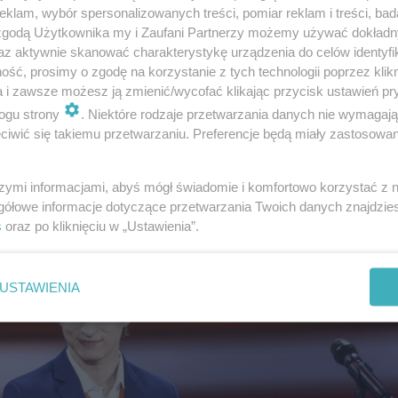
klam, wybór spersonalizowanych treści, pomiar reklam i treści, bad
 zgodą Użytkownika my i Zaufani Partnerzy możemy używać dokład
az aktywnie skanować charakterystykę urządzenia do celów identyfi
ść, prosimy o zgodę na korzystanie z tych technologii poprzez klikn
a i zawsze możesz ją zmienić/wycofać klikając przycisk ustawień pr
ogu strony
. Niektóre rodzaje przetwarzania danych nie wymagaj
iwić się takiemu przetwarzaniu. Preferencje będą miały zastosowanie
szymi informacjami, abyś mógł świadomie i komfortowo korzystać z
gółowe informacje dotyczące przetwarzania Twoich danych znajdzi
s
oraz po kliknięciu w „Ustawienia”.
chwili największej popularności
USTAWIENIA