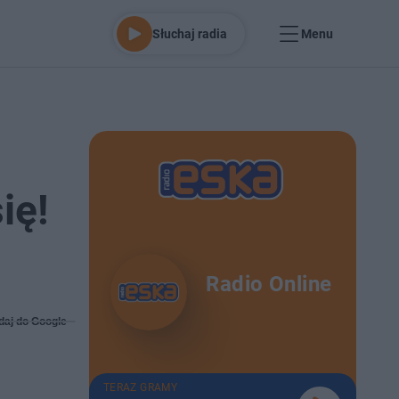
Słuchaj radia
Menu
ię!
Radio Online
daj do Google
TERAZ GRAMY