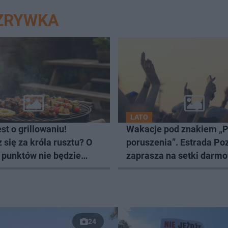
OZRYWKA
LATO
est o grillowaniu!
Wakacje pod znakiem „
się za króla rusztu? O
poruszenia”. Estrada P
 punktów nie będzie
zaprasza na setki darm
wydarzeń
24