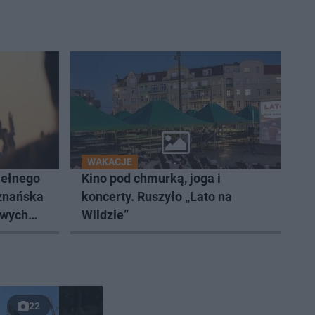
WAKACJE
Pełnego
Kino pod chmurką, joga i
oznańska
koncerty. Ruszyło „Lato na
owych
Wildzie”
22