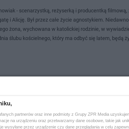
owiak - scenarzystką, reżyserką i producentką filmową, 
Agatę i Alicję. Był przez całe życie agnostykiem. Niedawno
 jego żona, wychowana w katolickiej rodzinie, w wywiadzi
dnia ślubu kościelnego, który ma odbyć się latem, będą ży
ie mimo poślubienia partnerki lub partnera. Często wyst
est po rozwodzie i wstąpili w kolejny związek małżeński
raku współżycia może być trwały, lub czasowy, na przykł
niku,
fanych partnerów oraz inne podmioty z Grupy ZPR Media uzyskujem
cje na urządzeniu oraz przetwarzamy dane osobowe, takie jak unika
je wysyłane przez urządzenie czy dane przeglądania w celu zapewn