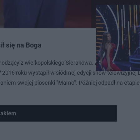
ł się na Boga
chodzący z wielkopolskiego Sierakowa. Zadebiutował na 
2016 roku wystąpił w siódmej edycji show telewizyjnej 
niem swojej piosenki "Mamo". Później odpadł na etapie 
iakiem