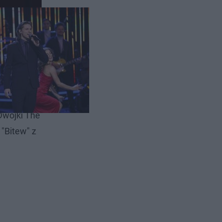
scenie
Dwójki The
"Bitew" z