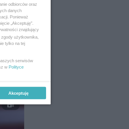
anie odbiorców oraz
nych danych
kacji. Ponieważ
ięcie „Akceptuję”.
ywatności znajdujący
ą zgody użytkownika,
 tylko na tej
 naszych serwisów
esz w
Polityce
Akceptuję
8