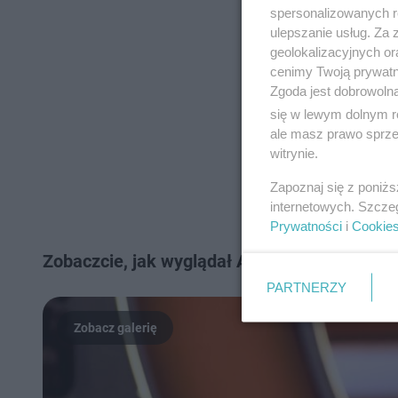
spersonalizowanych re
ulepszanie usług. Za
geolokalizacyjnych or
cenimy Twoją prywatno
Zgoda jest dobrowoln
się w lewym dolnym r
ale masz prawo sprzec
witrynie.
Zapoznaj się z poniż
internetowych. Szcze
Prywatności
i
Cookie
Zobaczcie, jak wyglądał Adam Stachowiak w 
PARTNERZY