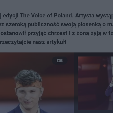
edycji The Voice of Poland. Artysta wystąp
ez szeroką publiczność swoją piosenką o m
stanowił przyjąć chrzest i z żoną żyją w t
zeczytajcie nasz artykuł!
8