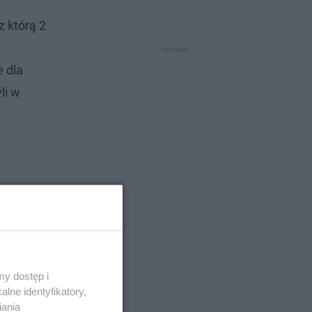
z którą 2
e dla
li w
ępuje to w
. Taka
ad do
y dostęp i
lne identyfikatory,
iania