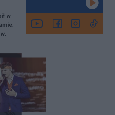
ił w
amie.
zw.