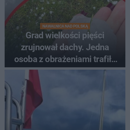
NAWAŁNICA NAD POLSKĄ
Grad wielkości pięści
zrujnował dachy. Jedna
osoba z obrażeniami trafiła
do szpitala