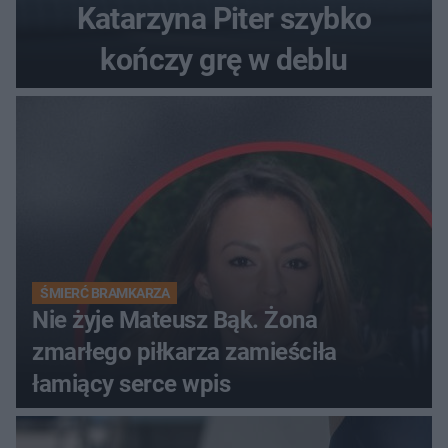
Katarzyna Piter szybko
kończy grę w deblu
ŚMIERĆ BRAMKARZA
Nie żyje Mateusz Bąk. Żona
zmarłego piłkarza zamieściła
łamiący serce wpis