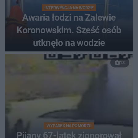
INTERWENCJA NA WODZIE
Awaria łodzi na Zalewie
Koronowskim. Sześć osób
utknęło na wodzie
13
WYPADEK NA POMORZU
Pijany 67-latek zignorował