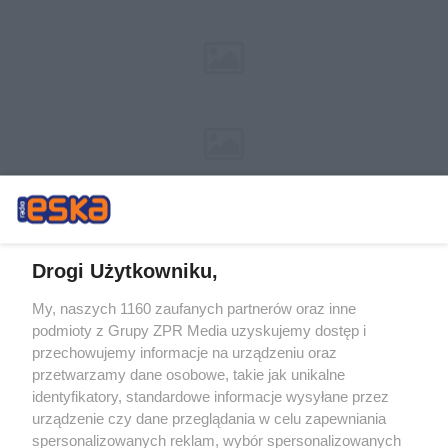
Drogi Użytkowniku,
My, naszych 1160 zaufanych partnerów oraz inne
Żaden utwór zamieszczony w serwisie nie może być powielany i
podmioty z Grupy ZPR Media uzyskujemy dostęp i
rozpowszechniany lub dalej rozpowszechniany w jakikolwiek sposób (w
tym także elektroniczny lub mechaniczny) na jakimkolwiek polu
przechowujemy informacje na urządzeniu oraz
eksploatacji w jakiejkolwiek formie, włącznie z umieszczaniem w Internecie
przetwarzamy dane osobowe, takie jak unikalne
bez pisemnej zgody właściciela praw. Jakiekolwiek użycie lub
wykorzystanie utworów w całości lub w części z naruszeniem prawa, tzn.
identyfikatory, standardowe informacje wysyłane przez
bez właściwej zgody, jest zabronione pod groźbą kary i może być ścigane
urządzenie czy dane przeglądania w celu zapewniania
prawnie.
spersonalizowanych reklam, wybór spersonalizowanych