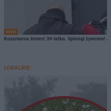
SZOK!
Koszmarna śmierć 39-latka. Spłonął żywcem! Je
LOKALNIE: