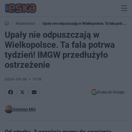
Wiadomości
Upały nie odpuszczają w Wielkopolsce. Ta fala potrwa
tydzień! IMGW przedłużyło ostrzeżenie
Upały nie odpuszczają w
Wielkopolsce. Ta fala potrwa
tydzień! IMGW przedłużyło
ostrzeżenie
2024-09-06
11:18
Dodaj do Google
Szymon Miś
Od wtorku, 3 września mamy do czynienia