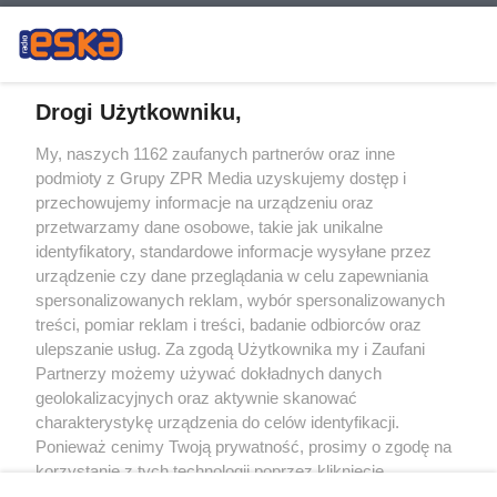
Drogi Użytkowniku,
My, naszych 1162 zaufanych partnerów oraz inne
Żaden utwór zamieszczony w serwisie nie może być powielany i
podmioty z Grupy ZPR Media uzyskujemy dostęp i
rozpowszechniany lub dalej rozpowszechniany w jakikolwiek sposób (w
tym także elektroniczny lub mechaniczny) na jakimkolwiek polu
przechowujemy informacje na urządzeniu oraz
eksploatacji w jakiejkolwiek formie, włącznie z umieszczaniem w Internecie
przetwarzamy dane osobowe, takie jak unikalne
bez pisemnej zgody właściciela praw. Jakiekolwiek użycie lub
identyfikatory, standardowe informacje wysyłane przez
wykorzystanie utworów w całości lub w części z naruszeniem prawa, tzn.
bez właściwej zgody, jest zabronione pod groźbą kary i może być ścigane
urządzenie czy dane przeglądania w celu zapewniania
prawnie.
spersonalizowanych reklam, wybór spersonalizowanych
treści, pomiar reklam i treści, badanie odbiorców oraz
ulepszanie usług. Za zgodą Użytkownika my i Zaufani
Partnerzy możemy używać dokładnych danych
geolokalizacyjnych oraz aktywnie skanować
charakterystykę urządzenia do celów identyfikacji.
Ponieważ cenimy Twoją prywatność, prosimy o zgodę na
O nas
korzystanie z tych technologii poprzez kliknięcie
Informacje prawne
„Akceptuję”. Zgoda jest dobrowolna i zawsze możesz ją