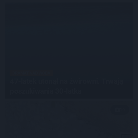
DRAMAT NAD WODĄ
47-latek utonął na żwirowni. Trwają
poszukiwania 30-latka
10