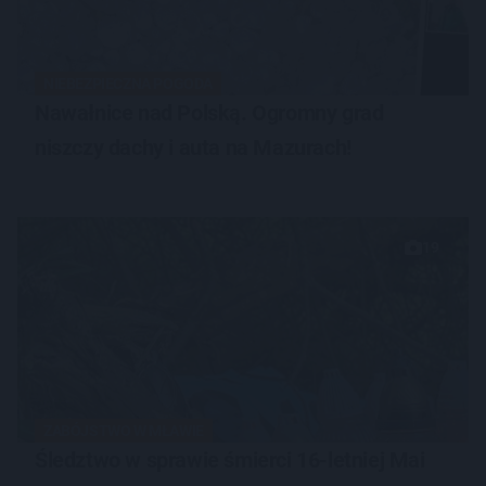
NIEBEZPIECZNA POGODA
Nawałnice nad Polską. Ogromny grad
niszczy dachy i auta na Mazurach!
19
ZABÓJSTWO W MŁAWIE
Śledztwo w sprawie śmierci 16-letniej Mai