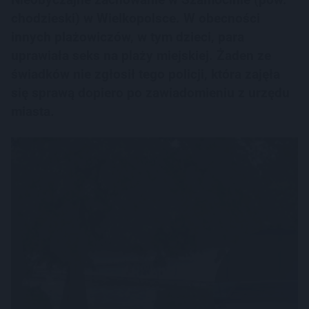
chodzieski) w Wielkopolsce. W obecności
innych plażowiczów, w tym dzieci, para
uprawiała seks na plaży miejskiej. Żaden ze
świadków nie zgłosił tego policji, która zajęła
się sprawą dopiero po zawiadomieniu z urzędu
miasta.