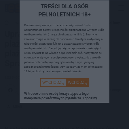
TREŚCI DLA OSÓB
PEŁNOLETNICH 18+
Wiadomości
Uprawiali seks na miejskiej plaży. W obecności innych
Dalsze strony zostały uznane przez użytkowników lub
administratora za zawierające treści przeznaczone wyłącznie dla
plażowiczów, w tym dzieci. Sprawą zajmuje się policja
Uprawiali seks na miejskiej
osób pełnoletnich (mających ukończone 18 lat). Strony te
zawierać mogą w szczególności treści o tematyce erotycznej, a
plaży. W obecności innych
także treści drastyczne lub inne przeznaczone wyłącznie dla
osób pełnoletnich. Decydując się na zapoznanie z treścią tych
plażowiczów, w tym dzieci.
stron, czynisz to na własną odpowiedzialność. Korzystanie ze
stron zawierają- cych treści przeznaczone wyłącznie dla osób
Sprawą zajmuje się policja
pełnoletnich następuje na ryzyko osoby decydującej się
zapoznać z takimi treściami. Oświadczam, że mam ukończone
18 lat, wchodzę na własną odpowiedzialność
2023-07-14
14:40
WYCHODZĘ
WCHODZĘ
Dodaj do Google
W trosce o inne osoby korzystające z tego
komputera powtórzymy to pytanie za 3 godziny.
MiMi
Nieobyczajne zachowanie w Szamocinie (pow.