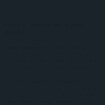
Szamocin. Uprawiali seks na plaży
miejskiej
Sprawę opisali dziennikarze portalu
Chodzież.NaszeMiasto.pl. Do zdarzenia doszło kilka
dni temu na miejskiej plaży w Szamocinie. W biały
dzień, w obecności innych plażowiczów, w tym wielu
dzieci, para oddawała się miłosnym uniesieniom. -
Kobieta i mężczyzna nie są nago, mają szorty, ale ich
poza i ruchy sprawiają, że nie ma wątpliwości co tam
się dzieje
- donosi lokalny portal. Po internecie zaczęły
krążyć nagrania. Na ich podstawie część mieszkańców
miała rozpoznać w kobiecie miejscową tiktokerkę,