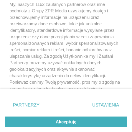
My, naszych 1162 zaufanych partnerów oraz inne
Żaden utwór zamieszczony w serwisie nie może być powielany i
podmioty z Grupy ZPR Media uzyskujemy dostęp i
rozpowszechniany lub dalej rozpowszechniany w jakikolwiek sposób (w
tym także elektroniczny lub mechaniczny) na jakimkolwiek polu
przechowujemy informacje na urządzeniu oraz
eksploatacji w jakiejkolwiek formie, włącznie z umieszczaniem w Internecie
przetwarzamy dane osobowe, takie jak unikalne
bez pisemnej zgody właściciela praw. Jakiekolwiek użycie lub
identyfikatory, standardowe informacje wysyłane przez
wykorzystanie utworów w całości lub w części z naruszeniem prawa, tzn.
bez właściwej zgody, jest zabronione pod groźbą kary i może być ścigane
urządzenie czy dane przeglądania w celu zapewniania
prawnie.
spersonalizowanych reklam, wybór spersonalizowanych
treści, pomiar reklam i treści, badanie odbiorców oraz
ulepszanie usług. Za zgodą Użytkownika my i Zaufani
Partnerzy możemy używać dokładnych danych
geolokalizacyjnych oraz aktywnie skanować
charakterystykę urządzenia do celów identyfikacji.
Ponieważ cenimy Twoją prywatność, prosimy o zgodę na
O nas
korzystanie z tych technologii poprzez kliknięcie
Informacje prawne
„Akceptuję”. Zgoda jest dobrowolna i zawsze możesz ją
zmienić/wycofać klikając przycisk ustawień prywatności
Nasze serwisy
PARTNERZY
USTAWIENIA
znajdujący się w lewym dolnym rogu strony
. Niektóre
rodzaje przetwarzania danych nie wymagają zgody
© 2026 Grupa ZPR Media
Akceptuję
użytkownika, ale masz prawo sprzeciwić się takiemu
przetwarzaniu. Preferencje będą miały zastosowanie tylko