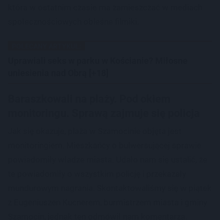
która w ostatnim czasie ma zamieszczać w mediach
społecznościowych obleśne filmiki.
POLECANY ARTYKUŁ:
Uprawiali seks w parku w Kościanie? Miłosne
uniesienia nad Obrą [+18]
Baraszkowali na plaży. Pod okiem
monitoringu. Sprawą zajmuje się policja
Jak się okazuje, plaża w Szamocinie objęta jest
monitoringiem. Mieszkańcy o bulwersującej sprawie
powiadomiły władze miasta. Udało nam się ustalić, że
te powiadomiły o wszystkim policję i przekazały
mundurowym nagrania. Skontaktowaliśmy się w piątek
z Eugeniuszen Kucnerem, burmistrzem miasta i gminy
Szamocin, jednak ten odmówił nam komentarza.