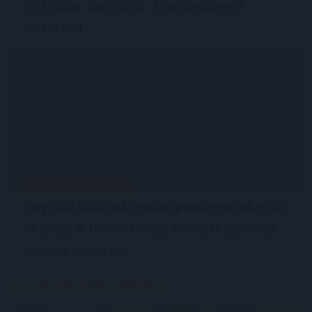
na finiszu. Bartosz G. z ostatecznymi
zarzutami
INTERWENCJA POLICJI
Turystka dokonała niebezpiecznego okrycia
na plaży w Ustce. Policja musiała zamknąć
odcinek wybrzeża
NAJNOWSZE NEWSY: