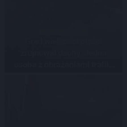
NAWAŁNICA NAD POLSKĄ
Grad wielkości pięści
zrujnował dachy. Jedna
osoba z obrażeniami trafiła
do szpitala