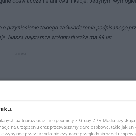
gane doświadczenie ani kwalifikacje. Jedynym wymogie
go o przyniesienie takiego zaświadczenia podpisanego pr
eje. Nasza najstarsza wolontariuszka ma 99 lat.
niku,
fanych partnerów oraz inne podmioty z Grupy ZPR Media uzyskujem
cje na urządzeniu oraz przetwarzamy dane osobowe, takie jak unika
je wysyłane przez urządzenie czy dane przeglądania w celu zapewn