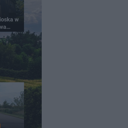
ioska w
ywa
t król