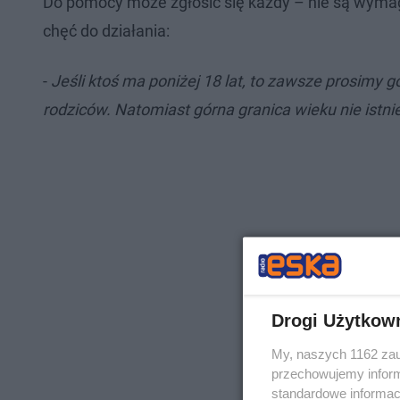
Do pomocy może zgłosić się każdy – nie są wyma
chęć do działania:
-
Jeśli ktoś ma poniżej 18 lat, to zawsze prosimy 
rodziców. Natomiast górna granica wieku nie istni
Drogi Użytkow
My, naszych 1162 zau
przechowujemy informa
standardowe informac