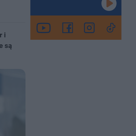
 i
e są