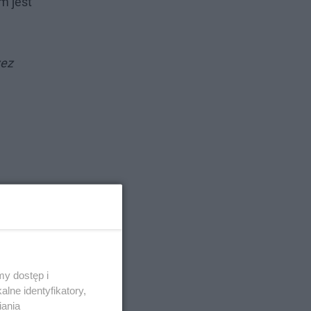
m jest
zez
y dostęp i
lne identyfikatory,
iania