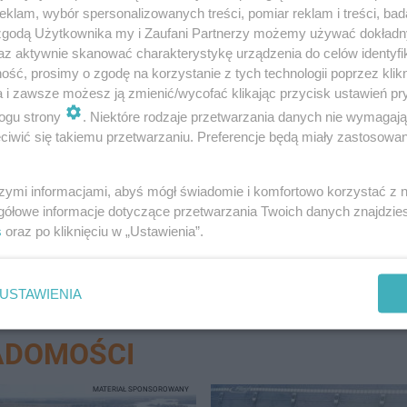
klam, wybór spersonalizowanych treści, pomiar reklam i treści, bad
 zgodą Użytkownika my i Zaufani Partnerzy możemy używać dokład
az aktywnie skanować charakterystykę urządzenia do celów identyfi
ść, prosimy o zgodę na korzystanie z tych technologii poprzez klikn
Junikowskiej 48 w Poznaniu.
a i zawsze możesz ją zmienić/wycofać klikając przycisk ustawień pr
ogu strony
. Niektóre rodzaje przetwarzania danych nie wymagaj
iwić się takiemu przetwarzaniu. Preferencje będą miały zastosowanie
zgórze Kemowe i Morenowe pojawiły się na…
szymi informacjami, abyś mógł świadomie i komfortowo korzystać z
gółowe informacje dotyczące przetwarzania Twoich danych znajdzi
s
oraz po kliknięciu w „Ustawienia”.
USTAWIENIA
ADOMOŚCI
MATERIAŁ SPONSOROWANY