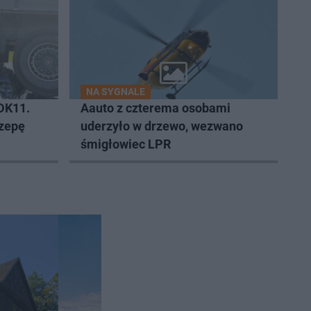
NA SYGNALE
DK11.
Aauto z czterema osobami
czepę
uderzyło w drzewo, wezwano
śmigłowiec LPR