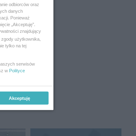
anie odbiorców oraz
nych danych
kacji. Ponieważ
ięcie „Akceptuję”.
ywatności znajdujący
ą zgody użytkownika,
 tylko na tej
 naszych serwisów
esz w
Polityce
Akceptuję