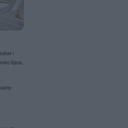
skar i
niec lipca.
 mamy