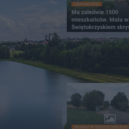
CIEKAWOSTKI
Ma zaledwie 1500
mieszkańców. Mała w
Świętokrzyskiem skr
zabytki, bywał tu nawe
DRAMAT W SIEKIERZYŃCACH