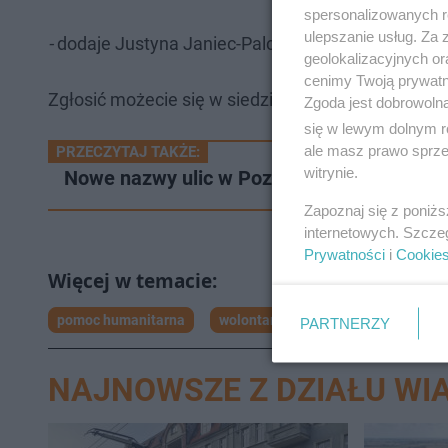
spersonalizowanych re
ulepszanie usług. Za
-
dodaje Justyna Janiec-Palczewska.
geolokalizacyjnych or
cenimy Twoją prywatno
Zgłosić możecie się w siedzibie fundacji przy ul. 
Zgoda jest dobrowoln
się w lewym dolnym r
ale masz prawo sprzec
PRZECZYTAJ TAKŻE:
witrynie.
Nowe nazwy ulic w Poznaniu. Taneczna, W
Zapoznaj się z poniż
internetowych. Szcze
Prywatności
i
Cookie
pomoc humanitarna
wolontariat
poznań
PARTNERZY
NAJNOWSZE Z DZIAŁU WI