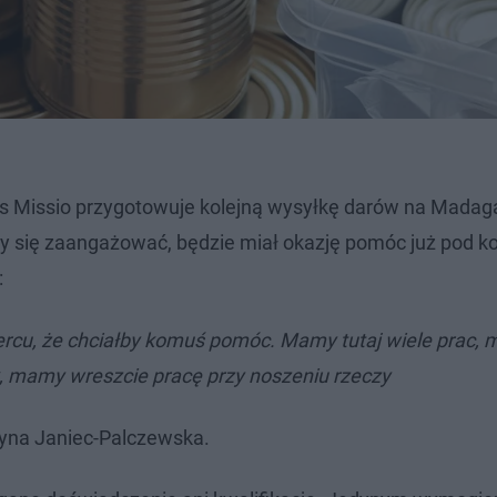
s Missio przygotowuje kolejną wysyłkę darów na Madaga
łby się zaangażować, będzie miał okazję pomóc już pod ko
:
 sercu, że chciałby komuś pomóc. Mamy tutaj wiele prac,
 mamy wreszcie pracę przy noszeniu rzeczy
tyna Janiec-Palczewska.