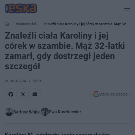
Wiadomości
Znaleźli ciała Karoliny i jej córek w szambie. Mąż 32-
latki zamarł, gdy dostrzegł jeden szczegół
Znaleźli ciała Karoliny i jej
córek w szambie. Mąż 32-latki
zamarł, gdy dostrzegł jeden
szczegół
2026-05-14
9:30
Dodaj do Google
Bartosz Wojsa
Ewa Ruszkiewicz
Karolina M. odebrała życie swoim dwóm