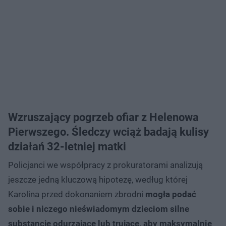
Wzruszający pogrzeb ofiar z Helenowa
Pierwszego. Śledczy wciąż badają kulisy
działań 32-letniej matki
Policjanci we współpracy z prokuratorami analizują
jeszcze jedną kluczową hipotezę, według której
Karolina przed dokonaniem zbrodni
mogła podać
sobie i niczego nieświadomym dzieciom silne
substancje odurzające lub trujące, aby maksymalnie