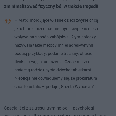
zminimalizować fizyczny ból w trakcie tragedii
.
– Matki mordujące własne dzieci zwykle chcą
je ochronić przed nadmiernym cierpieniem, co
wpływa na sposób zabójstwa. Kryminolodzy
nazywają takie metody mniej agresywnymi i
podają przykłady: podanie trucizny, otrucie
tlenkiem węgla, uduszenie. Czasem przed
śmiercią rodzic usypia dziecko tabletkami.
Nieoficjalnie dowiadujemy się, że prokuratura
chce to ustalić – podaje „Gazeta Wyborcza”.
Specjaliści z zakresu kryminologii i psychologii
zwracają ponadto uwagę na właściwą nomenklaturę