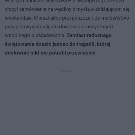
W innym punkcie Helenowa Pierwszego mąż 32-latki
złożył zamówienie na wędliny z myślą o zbliżającym się
weekendzie. Mieszkańcy przypuszczali, że małżeństwo
przygotowywało się do domowej uroczystości i
wspólnego biesiadowania.
Zamiast radosnego
świętowania doszło jednak do tragedii, której
dosłownie nikt nie potrafił przewidzieć
.