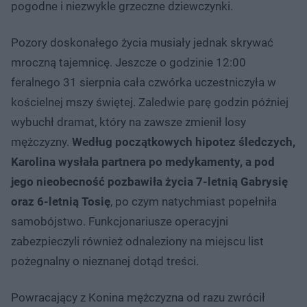
pogodne i niezwykle grzeczne dziewczynki.
Pozory doskonałego życia musiały jednak skrywać
mroczną tajemnicę. Jeszcze o godzinie 12:00
feralnego 31 sierpnia cała czwórka uczestniczyła w
kościelnej mszy świętej. Zaledwie parę godzin później
wybuchł dramat, który na zawsze zmienił losy
mężczyzny.
Według początkowych hipotez śledczych,
Karolina wysłała partnera po medykamenty, a pod
jego nieobecność pozbawiła życia 7-letnią Gabrysię
oraz 6-letnią Tosię
, po czym natychmiast popełniła
samobójstwo. Funkcjonariusze operacyjni
zabezpieczyli również odnaleziony na miejscu list
pożegnalny o nieznanej dotąd treści.
Powracający z Konina mężczyzna od razu zwrócił