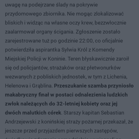
uwagę na podejrzane ślady na pokrywie
przydomowego zbiornika. Nie mogąc zlokalizować
bliskich i widząc na własne oczy krew, bezzwłocznie
zaalarmował organy ścigania. Zgłoszenie zostało
zarejestrowane tuż po godzinie 22:00, co oficjalnie
potwierdziła aspirantka Sylwia Król z Komendy
Miejskiej Policji w Koninie. Teren błyskawicznie zaroił
się od policjantów, strażaków oraz płetwonurków
wezwanych z pobliskich jednostek, w tym z Lichenia,
Helenowa i Grąblina.
Przeszukanie szamba przyniosło
makabryczny finał w postaci odnalezienia ludzkich
zwłok należących do 32-letniej kobiety oraz jej
dwóch malutkich córek
. Starszy kapitan Sebastian
Andrzejewski z konińskiej straży pożarnej przekazał, że
jeszcze przed przyjazdem pierwszych zastępów,