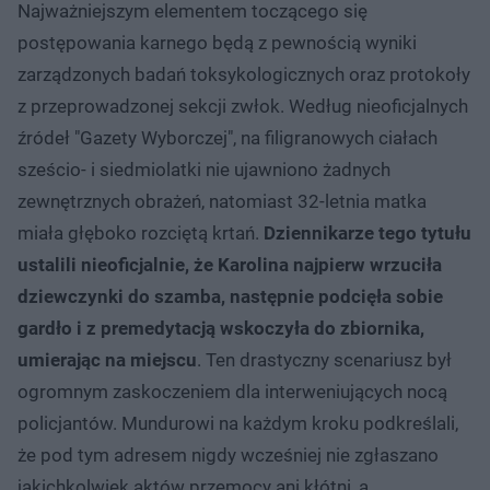
Najważniejszym elementem toczącego się
postępowania karnego będą z pewnością wyniki
zarządzonych badań toksykologicznych oraz protokoły
z przeprowadzonej sekcji zwłok. Według nieoficjalnych
źródeł "Gazety Wyborczej", na filigranowych ciałach
sześcio- i siedmiolatki nie ujawniono żadnych
zewnętrznych obrażeń, natomiast 32-letnia matka
miała głęboko rozciętą krtań.
Dziennikarze tego tytułu
ustalili nieoficjalnie, że Karolina najpierw wrzuciła
dziewczynki do szamba, następnie podcięła sobie
gardło i z premedytacją wskoczyła do zbiornika,
umierając na miejscu
. Ten drastyczny scenariusz był
ogromnym zaskoczeniem dla interweniujących nocą
policjantów. Mundurowi na każdym kroku podkreślali,
że pod tym adresem nigdy wcześniej nie zgłaszano
jakichkolwiek aktów przemocy ani kłótni, a