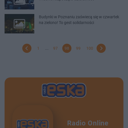
Budynki w Poznaniu zaświecą się w czwartek
na zielono! To gest solidarności
1
...
97
98
99
100
Radio Online