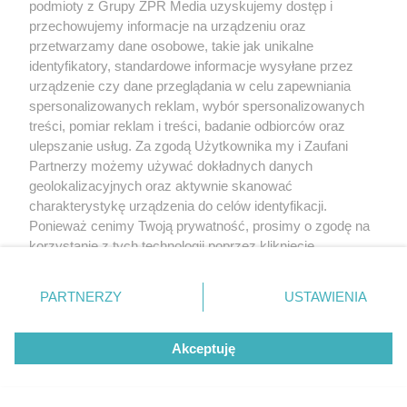
5
podmioty z Grupy ZPR Media uzyskujemy dostęp i
przechowujemy informacje na urządzeniu oraz
przetwarzamy dane osobowe, takie jak unikalne
identyfikatory, standardowe informacje wysyłane przez
urządzenie czy dane przeglądania w celu zapewniania
spersonalizowanych reklam, wybór spersonalizowanych
treści, pomiar reklam i treści, badanie odbiorców oraz
ulepszanie usług. Za zgodą Użytkownika my i Zaufani
Partnerzy możemy używać dokładnych danych
TEST OSOBOWOŚCI
geolokalizacyjnych oraz aktywnie skanować
Psychotest. Wybierz jeden kwiat i
charakterystykę urządzenia do celów identyfikacji.
Ponieważ cenimy Twoją prywatność, prosimy o zgodę na
sprawdź, jaki masz typ osobowości
korzystanie z tych technologii poprzez kliknięcie
„Akceptuję”. Zgoda jest dobrowolna i zawsze możesz ją
ZOBACZ WIĘCEJ
zmienić/wycofać klikając przycisk ustawień prywatności
PARTNERZY
USTAWIENIA
znajdujący się w lewym dolnym rogu strony
. Niektóre
rodzaje przetwarzania danych nie wymagają zgody
Akceptuję
użytkownika, ale masz prawo sprzeciwić się takiemu
przetwarzaniu. Preferencje będą miały zastosowanie tylko
na tej witrynie.