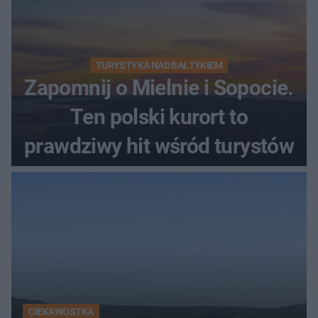
TURYSTYKA NAD BAŁTYKIEM
Zapomnij o Mielnie i Sopocie.
Ten polski kurort to
prawdziwy hit wśród turystów
CIEKAWOSTKA