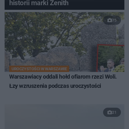
historii marki Zenith
75
UROCZYSTOŚCI W WARSZAWIE
Warszawiacy oddali hołd ofiarom rzezi Woli.
Łzy wzruszenia podczas uroczystości
21