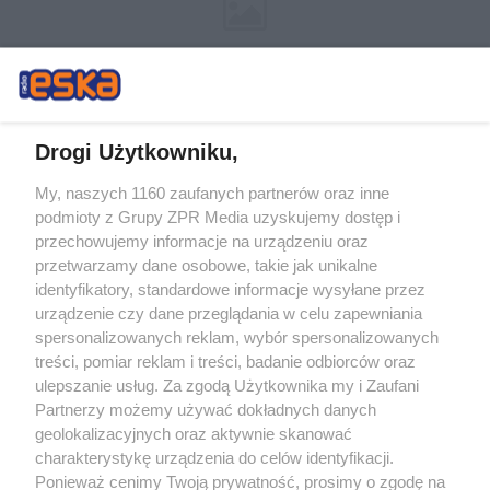
Drogi Użytkowniku,
My, naszych 1160 zaufanych partnerów oraz inne
Żaden utwór zamieszczony w serwisie nie może być powielany i
podmioty z Grupy ZPR Media uzyskujemy dostęp i
rozpowszechniany lub dalej rozpowszechniany w jakikolwiek sposób (w
tym także elektroniczny lub mechaniczny) na jakimkolwiek polu
przechowujemy informacje na urządzeniu oraz
eksploatacji w jakiejkolwiek formie, włącznie z umieszczaniem w Internecie
przetwarzamy dane osobowe, takie jak unikalne
bez pisemnej zgody właściciela praw. Jakiekolwiek użycie lub
wykorzystanie utworów w całości lub w części z naruszeniem prawa, tzn.
identyfikatory, standardowe informacje wysyłane przez
bez właściwej zgody, jest zabronione pod groźbą kary i może być ścigane
urządzenie czy dane przeglądania w celu zapewniania
prawnie.
spersonalizowanych reklam, wybór spersonalizowanych
treści, pomiar reklam i treści, badanie odbiorców oraz
ulepszanie usług. Za zgodą Użytkownika my i Zaufani
Partnerzy możemy używać dokładnych danych
geolokalizacyjnych oraz aktywnie skanować
charakterystykę urządzenia do celów identyfikacji.
O nas
Ponieważ cenimy Twoją prywatność, prosimy o zgodę na