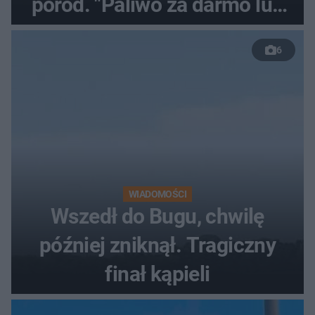
poród. "Paliwo za darmo lub
50 %!"
6
WIADOMOŚCI
Wszedł do Bugu, chwilę
później zniknął. Tragiczny
finał kąpieli