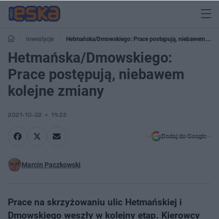
Inwestycje
Hetmańska/Dmowskiego: Prace postępują, niebawem
kolejne zmiany
Hetmańska/Dmowskiego:
Prace postępują, niebawem
kolejne zmiany
2021-10-22
11:22
Dodaj do Google
Marcin Paczkowski
Prace na skrzyżowaniu ulic Hetmańskiej i
Dmowskiego weszły w kolejny etap. Kierowcy