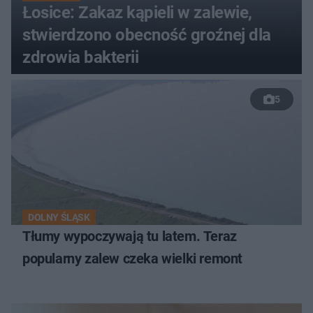
Łosice: Zakaz kąpieli w zalewie,
stwierdzono obecność groźnej dla
zdrowia bakterii
5
DOLNY ŚLĄSK
Tłumy wypoczywają tu latem. Teraz
popularny zalew czeka wielki remont