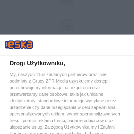
Drogi Użytkowniku,
My, naszych 1162 zaufanych partnerów oraz inne
Żaden utwór zamieszczony w serwisie nie może być powielany i
podmioty z Grupy ZPR Media uzyskujemy dostęp i
rozpowszechniany lub dalej rozpowszechniany w jakikolwiek sposób (w
tym także elektroniczny lub mechaniczny) na jakimkolwiek polu
przechowujemy informacje na urządzeniu oraz
eksploatacji w jakiejkolwiek formie, włącznie z umieszczaniem w Internecie
przetwarzamy dane osobowe, takie jak unikalne
bez pisemnej zgody właściciela praw. Jakiekolwiek użycie lub
wykorzystanie utworów w całości lub w części z naruszeniem prawa, tzn.
identyfikatory, standardowe informacje wysyłane przez
bez właściwej zgody, jest zabronione pod groźbą kary i może być ścigane
urządzenie czy dane przeglądania w celu zapewniania
prawnie.
spersonalizowanych reklam, wybór spersonalizowanych
treści, pomiar reklam i treści, badanie odbiorców oraz
ulepszanie usług. Za zgodą Użytkownika my i Zaufani
Partnerzy możemy używać dokładnych danych