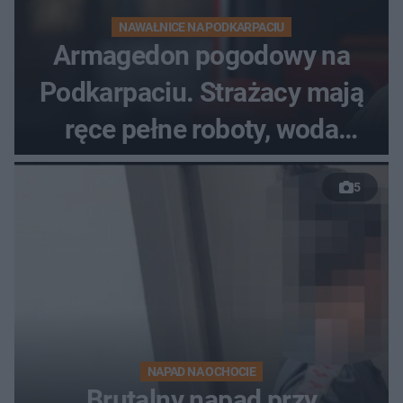
NAWAŁNICE NA PODKARPACIU
Armagedon pogodowy na
Podkarpaciu. Strażacy mają
ręce pełne roboty, woda
zalewa posesje i budynki
5
NAPAD NA OCHOCIE
Brutalny napad przy